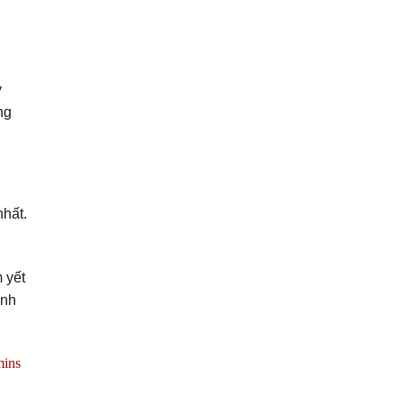
y
ng
nhất.
 yết
ính
 to