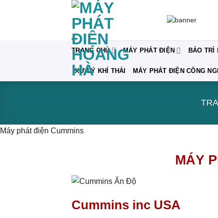
Bỏ
qua
nội
dung
TRANG CHỦ
MÁY PHÁT ĐIỆN
BẢO TRÌ
XỬ LÝ KHÍ THẢI
MÁY PHÁT ĐIỆN CÔNG NG
TR
Máy phát điện Cummins
MÁY P
Cummins inc USA