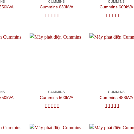
INS
CUMMINS
CUMMINS
650kVA
Cummins 630kVA
Cummins 600kVA
ếp
Được xếp
Được xếp
 sao
hạng
5
5 sao
hạng
5
5 sao
Add to
Add to
Add
wishlist
wishlist
wish
INS
CUMMINS
CUMMINS
550kVA
Cummins 500kVA
Cummins 488kVA
ếp
Được xếp
Được xếp
67
5
hạng
4.5
5
hạng
5
5 sao
sao