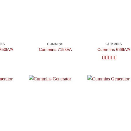
Add to
Add to
Add
wishlist
wishlist
wish
INS
CUMMINS
CUMMINS
750kVA
Cummins 715kVA
Cummins 688kVA
ếp
Được xếp
 sao
hạng
5
5 sao
Add to
Add to
Add
wishlist
wishlist
wish