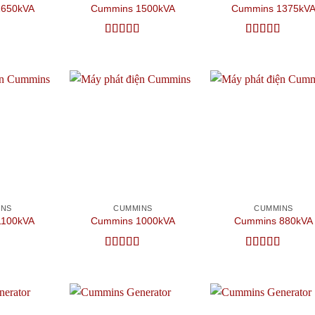
1650kVA
Cummins 1500kVA
Cummins 1375kV
ếp
Được xếp
Được xếp
 sao
hạng
5
5 sao
hạng
5
5 sao
Add to
Add to
Add
wishlist
wishlist
wish
INS
CUMMINS
CUMMINS
1100kVA
Cummins 1000kVA
Cummins 880kVA
ếp
Được xếp
Được xếp
 sao
hạng
5
5 sao
hạng
5
5 sao