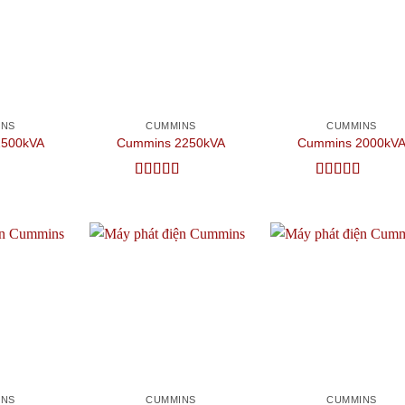
wishlist
wishlist
wish
INS
CUMMINS
CUMMINS
2500kVA
Cummins 2250kVA
Cummins 2000kV
ếp
Được xếp
Được xếp
 sao
hạng
5
5 sao
hạng
4.5
5
sao
Add to
Add to
Add
wishlist
wishlist
wish
INS
CUMMINS
CUMMINS