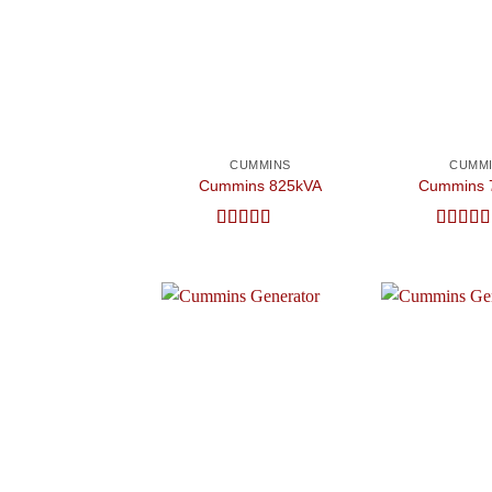
Add to
wishlist
CUMMINS
CUMM
Cummins 825kVA
Cummins 
Được xếp
Được x
hạng
5
5 sao
hạng
5
5
Add to
wishlist