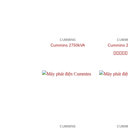
wishlist
CUMMINS
CUMM
Cummins 2750kVA
Cummins 
Được x
hạng
5
5
Add to
wishlist
CUMMINS
CUMM