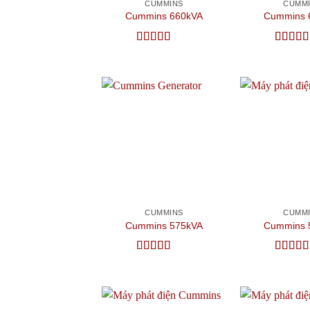
CUMMINS
CUMM
Cummins 660kVA
Cummins 
Được xếp
Được x
hạng
5
5 sao
hạng
5
5
Add to
wishlist
CUMMINS
CUMM
Cummins 575kVA
Cummins 
Được xếp
Được x
hạng
5
5 sao
hạng
4.
sao