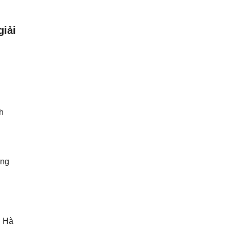
giải
h
ũng
g Hà