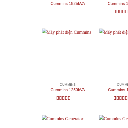
Cummins 1825kVA
Cummins 
Được x
hạng
5
5
Add to
wishlist
CUMMINS
CUMM
Cummins 1250kVA
Cummins 
Được xếp
Được x
hạng
4.5
5
hạng
5
5
sao