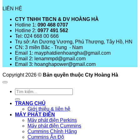
LIÊN HỆ
CTY TNHH TBCN & DV HOÀNG HÀ
Hotline 1:
090 468 0707
Hotline 2:
0977 491 562
Tel: 024 668 00 666
Trụ sở: An Dương Vương, Phú Thượng, Tây Hồ, HN
CN: 3 miền Băc - Trung - Nam
Email 1: mayphatdienhoangha@gmail.com
Email 2: lenammpd@gmail.com
Email 3: hoanghapower@gmail.com
Copyright 2026 ©
Bản quyền thuộc Cty Hoàng Hà
Tìm
kiếm:
TRANG CHỦ
Giới thiệu & liên hệ
MÁY PHÁT ĐIỆN
Máy phát điện Perkins
Máy phát điện Cummins
Cummins Chính Hãng
Cummins Ấn Độ