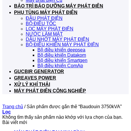
Máy phát điện Cũ
BẢO TRÌ BẢO DƯỠNG MÁY PHÁT ĐIỆN
PHỤ TÙNG MÁY PHÁT ĐIỆN
ĐẦU PHÁT ĐIỆN
BỘ ĐIỀU TỐC
LỌC MÁY PHÁT ĐIỆN
NƯỚC LÀM MÁT
DẦU NHỚT MÁY PHÁT ĐIỆN
BỘ ĐIỀU KHIỂN MÁY PHÁT ĐIỆN
Bộ điều khiển deepsea
Bộ điều khiển Datakom
Bộ điều khiển Smartgen
Bộ điều khiển ComAp
GUCBIR GENERATOR
GREAVES POWER
XỬ LÝ KHÍ THẢI
MÁY PHÁT ĐIỆN CÔNG NGHIỆP
Trang chủ
/
Sản phẩm được gắn thẻ “Baudouin 3750kVA”
Lọc
Không tìm thấy sản phẩm nào khớp với lựa chọn của bạn.
Bài viết mới