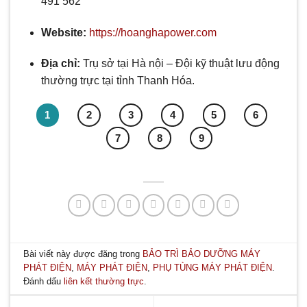
491 562
Website:
https://hoanghapower.com
Địa chỉ:
Trụ sở tại Hà nội – Đội kỹ thuật lưu động
thường trực tại tỉnh Thanh Hóa.
1
2
3
4
5
6
7
8
9
Bài viết này được đăng trong
BẢO TRÌ BẢO DƯỠNG MÁY
PHÁT ĐIỆN
,
MÁY PHÁT ĐIỆN
,
PHỤ TÙNG MÁY PHÁT ĐIỆN
.
Đánh dấu
liên kết thường trực
.