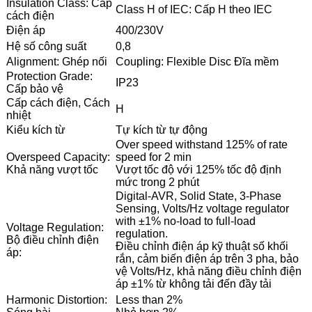
Insulation Class: Cấp
Class H of IEC: Cấp H theo IEC
cách điện
Điện áp
400/230V
Hệ số công suất
0,8
Alignment: Ghép nối
Coupling: Flexible Disc Đĩa mềm
Protection Grade:
IP23
Cấp bảo vệ
Cấp cách điện, Cách
H
nhiệt
Kiểu kích từ
Tự kích từ tự động
Over speed withstand 125% of rate
Overspeed Capacity:
speed for 2 min
Khả năng vượt tốc
Vượt tốc độ với 125% tốc độ định
mức trong 2 phút
Digital-AVR, Solid State, 3-Phase
Sensing, Volts/Hz voltage regulator
with ±1% no-load to full-load
Voltage Regulation:
regulation.
Bộ điều chỉnh điện
Điều chỉnh điện áp kỹ thuật số khối
áp:
rắn, cảm biến điện áp trên 3 pha, bảo
vệ Volts/Hz, khả năng điều chỉnh điện
áp ±1% từ không tải đến đầy tải
Harmonic Distortion:
Less than 2%