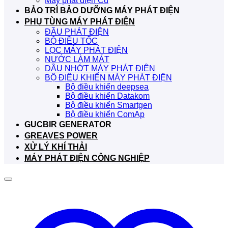
Máy phát điện Cũ
BẢO TRÌ BẢO DƯỠNG MÁY PHÁT ĐIỆN
PHỤ TÙNG MÁY PHÁT ĐIỆN
ĐẦU PHÁT ĐIỆN
BỘ ĐIỀU TỐC
LỌC MÁY PHÁT ĐIỆN
NƯỚC LÀM MÁT
DẦU NHỚT MÁY PHÁT ĐIỆN
BỘ ĐIỀU KHIỂN MÁY PHÁT ĐIỆN
Bộ điều khiển deepsea
Bộ điều khiển Datakom
Bộ điều khiển Smartgen
Bộ điều khiển ComAp
GUCBIR GENERATOR
GREAVES POWER
XỬ LÝ KHÍ THẢI
MÁY PHÁT ĐIỆN CÔNG NGHIỆP