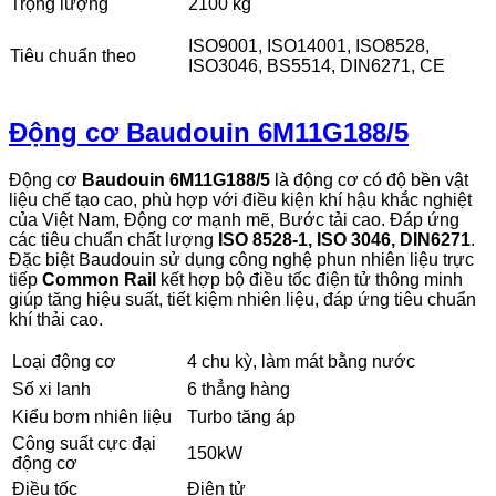
Trọng lượng
2100 kg
ISO9001, ISO14001, ISO8528,
Tiêu chuẩn theo
ISO3046, BS5514, DIN6271, CE
Động cơ Baudouin 6M11G188/5
Động cơ
Baudouin 6M11G188/5
là động cơ có độ bền vật
liệu chế tạo cao, phù hợp với điều kiện khí hậu khắc nghiệt
của Việt Nam, Động cơ mạnh mẽ, Bước tải cao. Đáp ứng
các tiêu chuẩn chất lượng
ISO 8528-1, ISO 3046, DIN6271
.
Đặc biệt Baudouin sử dụng công nghệ phun nhiên liệu trực
tiếp
Common Rail
kết hợp bộ điều tốc điện tử thông minh
giúp tăng hiệu suất, tiết kiệm nhiên liệu, đáp ứng tiêu chuẩn
khí thải cao.
Loại động cơ
4 chu kỳ, làm mát bằng nước
Số xi lanh
6 thẳng hàng
Kiểu bơm nhiên liệu
Turbo tăng áp
Công suất cực đại
150kW
động cơ
Điều tốc
Điện tử