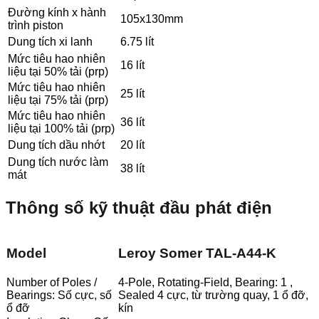
Đường kính x hành
105x130mm
trình piston
Dung tích xi lanh
6.75 lít
Mức tiêu hao nhiên
16 lít
liệu tại 50% tải (prp)
Mức tiêu hao nhiên
25 lít
liệu tại 75% tải (prp)
Mức tiêu hao nhiên
36 lít
liệu tại 100% tải (prp)
Dung tích dầu nhớt
20 lít
Dung tích nước làm
38 lít
mát
Thông số kỹ thuật đầu phát điện
Model
Leroy Somer TAL-A44-K
Number of Poles /
4-Pole, Rotating-Field, Bearing: 1 ,
Bearings: Số cực, số
Sealed 4 cực, từ trường quay, 1 ổ đỡ,
ổ đỡ
kín