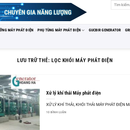
Tìm
kiếm:
ƯỠNG MÁY PHÁT ĐIỆN
PHỤ TÙNG MÁY PHÁT ĐIỆN
GUCBIR GENERATOR
GR
LƯU TRỮ THẺ:
LỌC KHÓI MÁY PHÁT ĐIỆN
Xử lý khí thải Máy phát điện
XỬ LÝ KHÍ THẢI, KHÓI THẢI MÁY PHÁT ĐIỆN Máy
10 BÌNH LUẬN