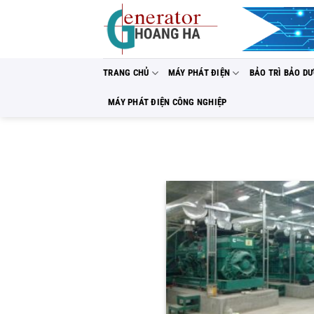
Bỏ
qua
nội
dung
TRANG CHỦ
MÁY PHÁT ĐIỆN
BẢO TRÌ BẢO D
MÁY PHÁT ĐIỆN CÔNG NGHIỆP