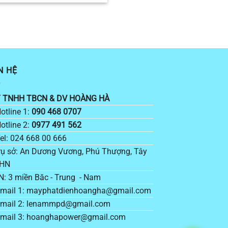
N HỆ
 TNHH TBCN & DV HOÀNG HÀ
otline 1:
090 468 0707
otline 2:
0977 491 562
el: 024 668 00 666
ụ sở: An Dương Vương, Phú Thượng, Tây
 HN
: 3 miền Băc - Trung - Nam
mail 1: mayphatdienhoangha@gmail.com
mail 2: lenammpd@gmail.com
mail 3: hoanghapower@gmail.com