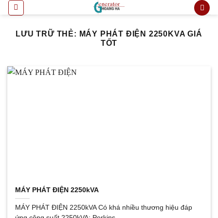
Bỏ
qua
nội
LƯU TRỮ THẺ:
MÁY PHÁT ĐIỆN 2250KVA GIÁ
dung
TỐT
MÁY PHÁT ĐIỆN 2250kVA
MÁY PHÁT ĐIỆN 2250kVA Có khá nhiều thương hiệu đáp
ứng công suất 2250kVA: Perkins,