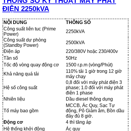
THÔNG SỐ KỸ THUẬT MÁY PHÁT
ĐIỆN 2250kVA
NỘI DUNG
THÔNG SỐ
Công suất liên tuc (Prime
2250kVA
Power)
Công suất dự phòng
2500kVA
(Standby Power)
Điện áp
220/380V hoặc 230/400v
Tần số
50Hz
Tốc độ vòng quay động cơ
1500 r.p.m (vòng/Phút)
110% tải 1 giờ trong 12 giờ
Khả năng quá tải
máy chạy
0,8 đối với máy phát điện 3
Hệ số công suất
phase; 1.0 đối với máy phát
điện 1 phase
Nhiên liệu
Dầu diesel thông dụng
MCCB, Ác Quy, Sạc Tự
Tổ máy bao gồm
động, Pô Giảm âm, Bồn dầu
đáy đủ 8 giờ.
Động cơ
4 thì tăng áp
Hệ thống khởi động
Ác quy