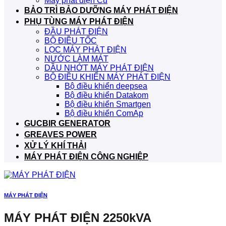
Máy phát điện Cũ
BẢO TRÌ BẢO DƯỠNG MÁY PHÁT ĐIỆN
PHỤ TÙNG MÁY PHÁT ĐIỆN
ĐẦU PHÁT ĐIỆN
BỘ ĐIỀU TỐC
LỌC MÁY PHÁT ĐIỆN
NƯỚC LÀM MÁT
DẦU NHỚT MÁY PHÁT ĐIỆN
BỘ ĐIỀU KHIỂN MÁY PHÁT ĐIỆN
Bộ điều khiển deepsea
Bộ điều khiển Datakom
Bộ điều khiển Smartgen
Bộ điều khiển ComAp
GUCBIR GENERATOR
GREAVES POWER
XỬ LÝ KHÍ THẢI
MÁY PHÁT ĐIỆN CÔNG NGHIỆP
MÁY PHÁT ĐIỆN
MÁY PHÁT ĐIỆN 2250kVA