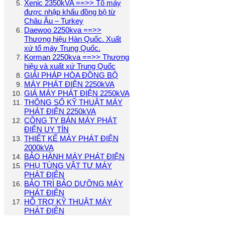
Xenic 2350kVA ==>> Tổ máy
được nhập khẩu đồng bộ từ
Châu Âu – Turkey
Daewoo 2250kva ==>>
Thương hiệu Hàn Quốc. Xuất
xứ tổ máy Trung Quốc.
Korman 2250kva ==>> Thương
hiệu và xuất xứ Trung Quốc
GIẢI PHÁP HÒA ĐỒNG BỘ
MÁY PHÁT ĐIỆN 2250kVA
GIÁ MÁY PHÁT ĐIỆN 2250kVA
THÔNG SỐ KỸ THUẬT MÁY
PHÁT ĐIỆN 2250kVA
CÔNG TY BÁN MÁY PHÁT
ĐIỆN UY TÍN
THIẾT KẾ MÁY PHÁT ĐIỆN
2000kVA
BẢO HÀNH MÁY PHÁT ĐIỆN
PHỤ TÙNG VẬT TƯ MÁY
PHÁT ĐIỆN
BẢO TRÌ BẢO DƯỠNG MÁY
PHÁT ĐIỆN
HỖ TRỢ KỸ THUẬT MÁY
PHÁT ĐIỆN