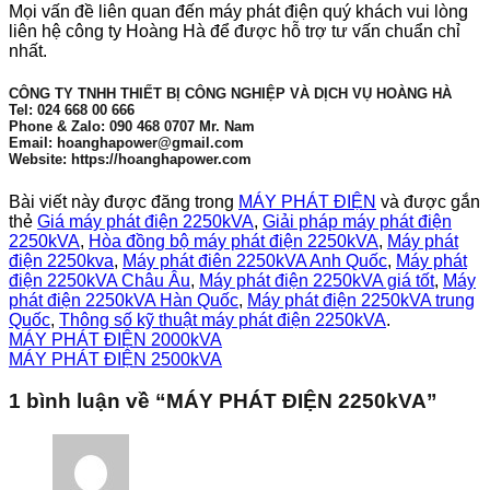
Mọi vấn đề liên quan đến máy phát điện quý khách vui lòng
liên hệ công ty Hoàng Hà để được hỗ trợ tư vấn chuẩn chỉ
nhất.
CÔNG TY TNHH THIẾT BỊ CÔNG NGHIỆP VÀ DỊCH VỤ HOÀNG HÀ
Tel: 024 668 00 666
Phone & Zalo: 090 468 0707 Mr. Nam
Email: hoanghapower@gmail.com
Website: https://hoanghapower.com
Bài viết này được đăng trong
MÁY PHÁT ĐIỆN
và được gắn
thẻ
Giá máy phát điện 2250kVA
,
Giải pháp máy phát điện
2250kVA
,
Hòa đồng bộ máy phát điện 2250kVA
,
Máy phát
điện 2250kva
,
Máy phát điên 2250kVA Anh Quốc
,
Máy phát
điện 2250kVA Châu Âu
,
Máy phát điện 2250kVA giá tốt
,
Máy
phát điện 2250kVA Hàn Quốc
,
Máy phát điện 2250kVA trung
Quốc
,
Thông số kỹ thuật máy phát điện 2250kVA
.
MÁY PHÁT ĐIỆN 2000kVA
MÁY PHÁT ĐIỆN 2500kVA
1 bình luận về “
MÁY PHÁT ĐIỆN 2250kVA
”