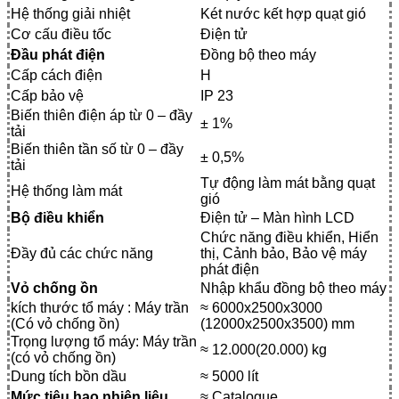
Hệ thống giải nhiệt
Két nước kết hợp quạt gió
Cơ cấu điều tốc
Điện tử
Đầu phát điện
Đồng bộ theo máy
Cấp cách điện
H
Cấp bảo vệ
IP 23
Biến thiên điện áp từ 0 – đầy
± 1%
tải
Biến thiên tần số từ 0 – đầy
± 0,5%
tải
Tự động làm mát bằng quạt
Hệ thống làm mát
gió
Bộ điều khiển
Điện tử – Màn hình LCD
Chức năng điều khiển, Hiển
Đầy đủ các chức năng
thị, Cảnh bảo, Bảo vệ máy
phát điện
Vỏ chống ồn
Nhập khẩu đồng bộ theo máy
kích thước tổ máy : Máy trần
≈ 6000x2500x3000
(Có vỏ chống ồn)
(12000x2500x3500) mm
Trọng lượng tổ máy: Máy trần
≈ 12.000(20.000) kg
(có vỏ chống ồn)
Dung tích bồn dầu
≈ 5000 lít
Mức tiêu hao nhiên liệu
≈ Catalogue