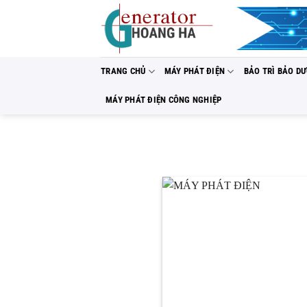
Bỏ
qua
nội
dung
TRANG CHỦ
MÁY PHÁT ĐIỆN
BẢO TRÌ BẢO D
MÁY PHÁT ĐIỆN CÔNG NGHIỆP