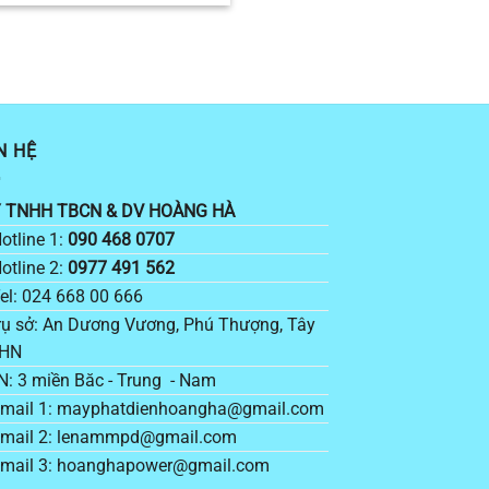
N HỆ
 TNHH TBCN & DV HOÀNG HÀ
otline 1:
090 468 0707
otline 2:
0977 491 562
el: 024 668 00 666
ụ sở: An Dương Vương, Phú Thượng, Tây
 HN
: 3 miền Băc - Trung - Nam
mail 1: mayphatdienhoangha@gmail.com
mail 2: lenammpd@gmail.com
mail 3: hoanghapower@gmail.com