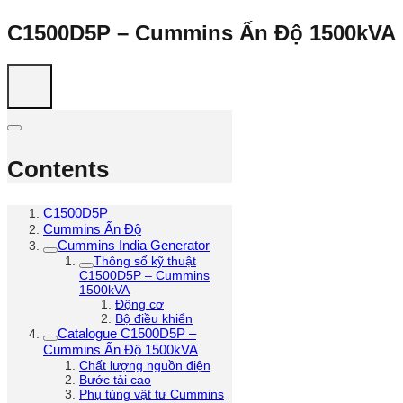
C1500D5P – Cummins Ấn Độ 1500kVA
Contents
C1500D5P
Cummins Ấn Độ
Cummins India Generator
Thông số kỹ thuật
C1500D5P – Cummins
1500kVA
Động cơ
Bộ điều khiển
Catalogue C1500D5P –
Cummins Ấn Độ 1500kVA
Chất lượng nguồn điện
Bước tải cao
Phụ tùng vật tư Cummins