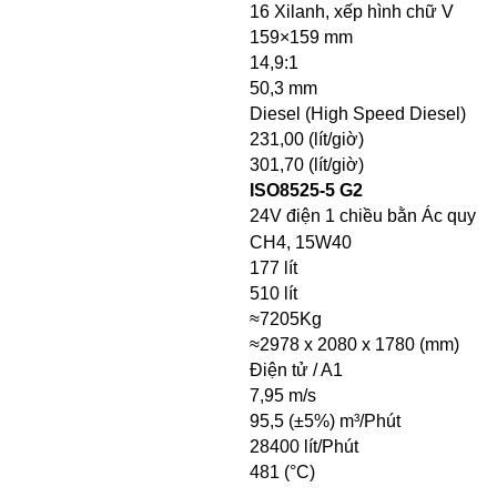
16 Xilanh, xếp hình chữ V
159×159 mm
14,9:1
50,3 mm
Diesel (High Speed Diesel)
231,00 (lít/giờ)
301,70 (lít/giờ)
ISO8525-5 G2
24V điện 1 chiều bằn Ác quy
CH4, 15W40
177 lít
510 lít
≈7205Kg
≈2978 x 2080 x 1780 (mm)
Điện tử / A1
7,95 m/s
95,5 (±5%) m³/Phút
28400 lít/Phút
481 (°C)