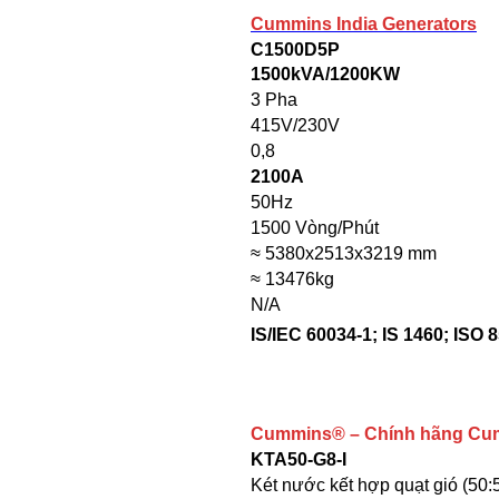
Cummins India Generators
C1500D5P
1500kVA/1200KW
3 Pha
415V/230V
0,8
2100A
50Hz
1500 Vòng/Phút
≈ 5380x2513x3219 mm
≈ 13476kg
N/A
IS/IEC 60034-1; IS 1460; ISO 
Cummins
® – Chính hãng Cu
KTA50-G8-I
Két nước kết hợp quạt gió (50: