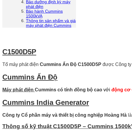
Bảo dưỡng định kỳ máy
phát điện
Bảo hành Cummins
1500kVA
Thông tin sản phẩm và giá
máy phát điện Cummins
C1500D5P
Tổ máy phát điện
Cummins Ấn Độ C1500D5P
được Công ty 
Cummins Ấn Độ
Máy phát điện
Cummins có tính đồng bộ cao
với
động cơ 
Cummins India Generator
Công ty Cổ phần máy và thiết bị công nghiệp Hoàng Hà
là
Thông số kỹ thuật C1500D5P – Cummins 1500