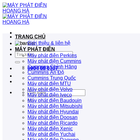
Bỏ
qua
nội
dung
TRANG CHỦ
Giới thiệu & liên hệ
MÁY PHÁT ĐIỆN
Tìm
Máy phát điện Perkins
kiếm:
Máy phát điện Cummins
Cummins Chính Hãng
0904 68 0707
Cummins Ấn Độ
Cummins Trung Quốc
Máy phát điện MTU
Máy phát điện Volvo
Tìm
Máy phát điện Iveco
kiếm:
Máy phát điện Baudouin
Máy phát điện Mitsubishi
Máy phát điện Hyundai
Máy phát điện Doosan
Máy phát điện Ricardo
Máy phát điện Xenic
Máy phát điện Yuchai
Máy phát điện Daewoo