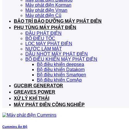
Máy phát điện Korman
Máy phát điện Vman
Máy phát điện Cũ
BẢO TRÌ BẢO DƯỠNG MÁY PHÁT ĐIỆN
PHỤ TÙNG MÁY PHÁT ĐIỆN
ĐẦU PHÁT ĐIỆN
BỘ ĐIỀU TỐC
LỌC MÁY PHÁT ĐIỆN
NƯỚC LÀM MÁT
DẦU NHỚT MÁY PHÁT ĐIỆN
BỘ ĐIỀU KHIỂN MÁY PHÁT ĐIỆN
Bộ điều khiển deepsea
Bộ điều khiển Datakom
Bộ điều khiển Smartgen
Bộ điều khiển ComAp
GUCBIR GENERATOR
GREAVES POWER
XỬ LÝ KHÍ THẢI
MÁY PHÁT ĐIỆN CÔNG NGHIỆP
Cummins Ấn Độ