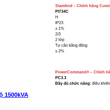
Stamford – Chính hãng Cumm
PI734C
H
IP23
± 1%
2/3
2 lớp
Tự cân bằng động
≤ 2%
PowerCommand®
– Chính h
PC3.3
Đầy đủ chức năng:
điều khiển
ộ 1500kVA