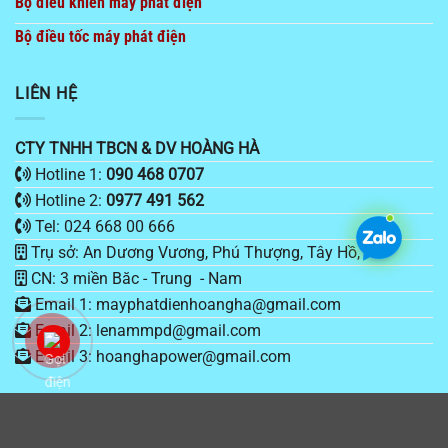
Bộ điêu khiển máy phát điện
Bộ điều tốc máy phát điện
LIÊN HỆ
CTY TNHH TBCN & DV HOÀNG HÀ
Hotline 1:
090 468 0707
Hotline 2:
0977 491 562
Tel: 024 668 00 666
Trụ sở: An Dương Vương, Phú Thượng, Tây Hồ, HN
CN: 3 miền Băc - Trung - Nam
Email 1: mayphatdienhoangha@gmail.com
Email 2: lenammpd@gmail.com
Email 3: hoanghapower@gmail.com
Copyright 2026 ©
Bản quyền thuộc Cty Hoàng Hà