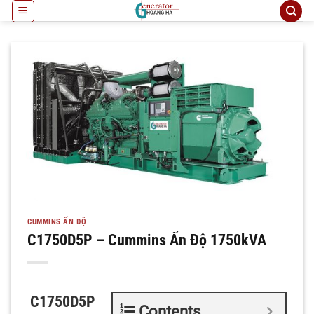
Bỏ
qua
nội
dung
CUMMINS ẤN ĐỘ
C1750D5P – Cummins Ấn Độ 1750kVA
C1750D5P
Contents