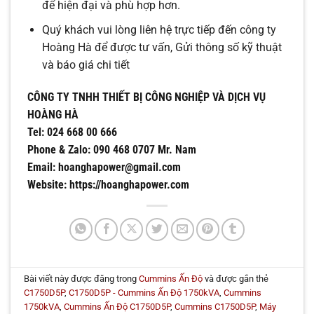
để hiện đại và phù hợp hơn.
Quý khách vui lòng liên hệ trực tiếp đến công ty
Hoàng Hà để được tư vấn, Gửi thông số kỹ thuật
và báo giá chi tiết
CÔNG TY TNHH THIẾT BỊ CÔNG NGHIỆP VÀ DỊCH VỤ
HOÀNG HÀ
Tel: 024 668 00 666
Phone & Zalo: 090 468 0707 Mr. Nam
Email: hoanghapower@gmail.com
Website: https://hoanghapower.com
Bài viết này được đăng trong
Cummins Ấn Độ
và được gắn thẻ
C1750D5P
,
C1750D5P - Cummins Ấn Độ 1750kVA
,
Cummins
1750kVA
,
Cummins Ấn Độ C1750D5P
,
Cummins C1750D5P
,
Máy