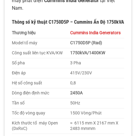
máy phát điện
Cummins India Generator
tại Việt
Nam.
Thông số kỹ thuật C1750D5P – Cummins Ấn Độ 1750kVA
Thương hiệu
Cummins India Generators
Model tổ máy
C1750D5P (Rad)
Công suất liên tục KVA/KW
1750kVA/1400KW
Số pha
3 Pha
Điện áp
415V/230V
Hệ số công suất
0,8
Dòng điện định mức
2450A
Tần số
50Hz
Tốc độ vòng quay
1500 Vòng/Phút
Kích thước tổ máy Open
≈ 6115 mm X 2167 mm X
(DxRxC)
2483 mmmm