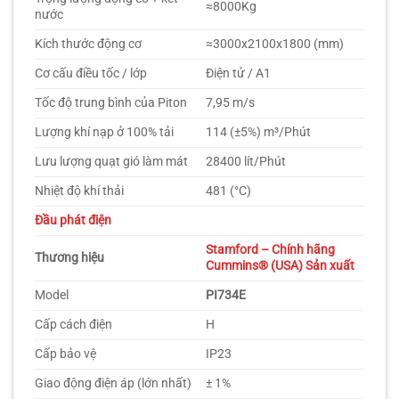
≈8000Kg
nước
Kích thước động cơ
≈3000x2100x1800 (mm)
Cơ cấu điều tốc / lớp
Điện tử / A1
Tốc độ trung bình của Piton
7,95 m/s
Lượng khí nạp ở 100% tải
114 (±5%) m³/Phút
Lưu lượng quạt gió làm mát
28400 lít/Phút
Nhiệt độ khí thải
481 (°C)
Đầu phát điện
Stamford – Chính hãng
Thương hiệu
Cummins® (USA) Sản xuất
Model
PI734E
Cấp cách điện
H
Cấp bảo vệ
IP23
Giao động điện áp (lớn nhất)
± 1%