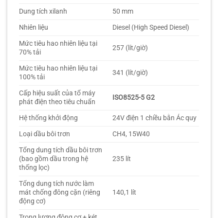
Dung tích xilanh
50 mm
Nhiên liệu
Diesel (High Speed Diesel)
Mức tiêu hao nhiên liệu tại
257 (lít/giờ)
70% tải
Mức tiêu hao nhiên liệu tại
341 (lít/giờ)
100% tải
Cấp hiệu suất của tổ máy
ISO8525-5 G2
phát điện theo tiêu chuẩn
Hệ thống khởi động
24V điện 1 chiều bằn Ác quy
Loại dầu bôi trơn
CH4, 15W40
Tổng dung tích dầu bôi trơn
(bao gồm dầu trong hệ
235 lít
thống lọc)
Tổng dung tích nước làm
mát chống đông cặn (riêng
140,1 lít
động cơ)
Trọng lượng động cơ + két