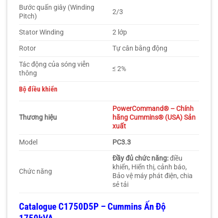
Bước quấn giây (Winding
2/3
Pitch)
Stator Winding
2 lớp
Rotor
Tự cân bằng động
Tác động của sóng viễn
≤ 2%
thông
Bộ điều khiển
PowerCommand®
– Chính
Thương hiệu
hãng Cummins® (USA) Sản
xuất
Model
PC3.3
Đầy đủ chức năng:
điều
khiển, Hiển thị, cảnh báo,
Chức năng
Bảo vệ máy phát điện, chia
sẻ tải
Catalogue C1750D5P – Cummins Ấn Độ