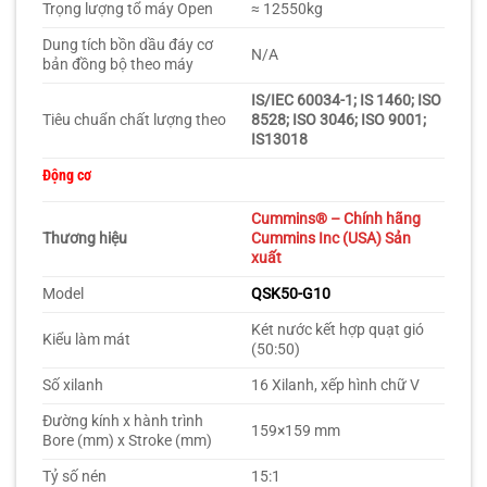
Trọng lượng tổ máy Open
≈ 12550kg
Dung tích bồn dầu đáy cơ
N/A
bản đồng bộ theo máy
IS/IEC 60034-1; IS 1460; ISO
Tiêu chuẩn chất lượng theo
8528; ISO 3046; ISO 9001;
IS13018
Động cơ
Cummins
® – Chính hãng
Thương hiệu
Cummins Inc (USA) Sản
xuất
Model
QSK50-G10
Két nước kết hợp quạt gió
Kiểu làm mát
(50:50)
Số xilanh
16 Xilanh, xếp hình chữ V
Đường kính x hành trình
159×159 mm
Bore (mm) x Stroke (mm)
Tỷ số nén
15:1