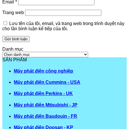
Email
*
Trang web
Lưu tên của tôi, email, và trang web trong trình duyệt này
cho lần bình luận kế tiếp của tôi.
Danh mục
Danh
mục
SẢN PHẨM
Máy phát điện công nghiệp
Máy phát điện Cummins - USA
Máy phát điện Perkins - UK
Máy phát điện Mitsubishi - JP
Máy phát điện Baudouin - FR
Máy phát điện Doosan - KP