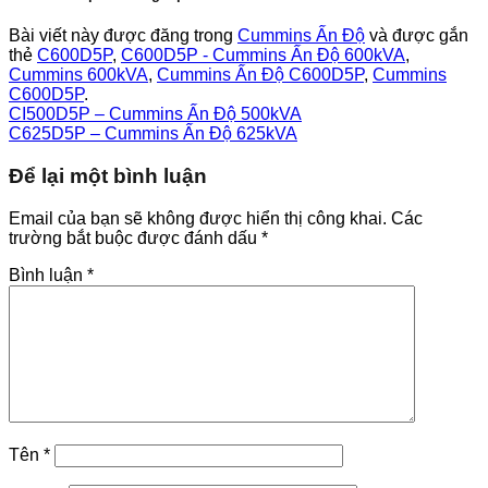
Bài viết này được đăng trong
Cummins Ấn Độ
và được gắn
thẻ
C600D5P
,
C600D5P - Cummins Ấn Độ 600kVA
,
Cummins 600kVA
,
Cummins Ấn Độ C600D5P
,
Cummins
C600D5P
.
CI500D5P – Cummins Ấn Độ 500kVA
C625D5P – Cummins Ấn Độ 625kVA
Để lại một bình luận
Email của bạn sẽ không được hiển thị công khai.
Các
trường bắt buộc được đánh dấu
*
Bình luận
*
Tên
*