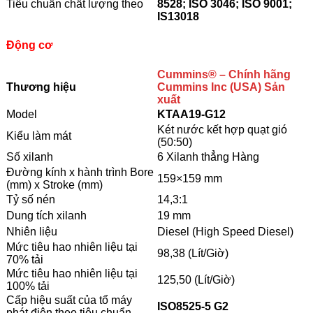
Tiêu chuẩn chất lượng theo
8528; ISO 3046; ISO 9001;
IS13018
Động cơ
Cummins
® – Chính hãng
Thương hiệu
Cummins Inc (USA) Sản
xuất
Model
KTAA19-G12
Két nước kết hợp quạt gió
Kiểu làm mát
(50:50)
Số xilanh
6 Xilanh thẳng Hàng
Đường kính x hành trình Bore
159×159 mm
(mm) x Stroke (mm)
Tỷ số nén
14,3:1
Dung tích xilanh
19 mm
Nhiên liệu
Diesel (High Speed Diesel)
Mức tiêu hao nhiên liệu tại
98,38 (Lít/Giờ)
70% tải
Mức tiêu hao nhiên liệu tại
125,50 (Lít/Giờ)
100% tải
Cấp hiệu suất của tổ máy
ISO8525-5 G2
phát điện theo tiêu chuẩn