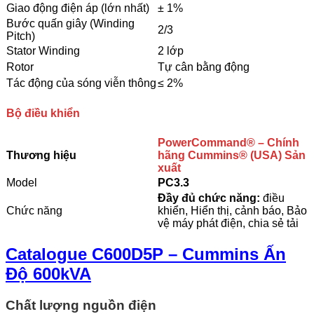
Giao động điện áp (lớn nhất)
± 1%
Bước quấn giây (Winding
2/3
Pitch)
Stator Winding
2 lớp
Rotor
Tự cân bằng động
Tác động của sóng viễn thông
≤ 2%
Bộ điều khiển
PowerCommand®
– Chính
Thương hiệu
hãng Cummins® (USA) Sản
xuất
Model
PC3.3
Đầy đủ chức năng:
điều
Chức năng
khiển, Hiển thị, cảnh báo, Bảo
vệ máy phát điện, chia sẻ tải
Catalogue C600D5P – Cummins Ấn
Độ 600kVA
Chất lượng nguồn điện