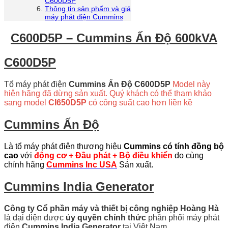
C600D5P
Thông tin sản phẩm và giá
máy phát điện Cummins
C600D5P – Cummins Ấn Độ 600kVA
C600D5P
Tổ máy phát điện
Cummins Ấn Độ C600D5P
Model này
hiện hãng đã dừng sản xuất. Quý khách có thể tham khảo
sang model
CI650D5P
có công suất cao hơn liền kề
Cummins Ấn Độ
Là tổ máy phát điên thương hiệu
Cummins có tính đồng bộ
cao
với
động cơ + Đầu phát + Bộ điều khiển
do cùng
chính hãng
Cummins Inc USA
Sản xuất.
Cummins India Generator
Công ty Cổ phần máy và thiết bị công nghiệp Hoàng Hà
là đại diện được
ủy quyền chính thức
phân phối máy phát
điện
Cummins India Generator
tại Việt Nam.