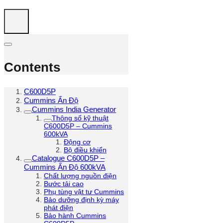
Contents
C600D5P
Cummins Ấn Độ
Cummins India Generator
Thông số kỹ thuật
C600D5P – Cummins
600kVA
Động cơ
Bộ điều khiển
Catalogue C600D5P –
Cummins Ấn Độ 600kVA
Chất lượng nguồn điện
Bước tải cao
Phụ tùng vật tư Cummins
Bảo dưỡng định kỳ máy
phát điện
Bảo hành Cummins