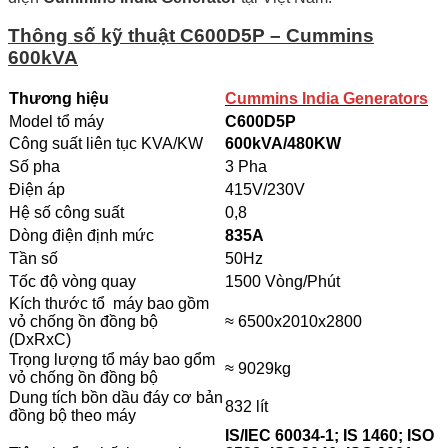
Thông số kỹ thuật C600D5P – Cummins
600kVA
Thương hiệu
Cummins India Generators
Model tổ máy
C600D5P
Công suất liên tục KVA/KW
600kVA/480KW
Số pha
3 Pha
Điện áp
415V/230V
Hệ số công suất
0,8
Dòng điện định mức
835A
Tần số
50Hz
Tốc độ vòng quay
1500 Vòng/Phút
Kích thước tổ máy bao gồm
vỏ chống ồn đồng bộ
≈ 6500x2010x2800
(DxRxC)
Trọng lượng tổ máy bao gổm
≈ 9029kg
vỏ chống ồn đồng bộ
Dung tích bồn dầu đáy cơ bản
832 lít
đồng bộ theo máy
IS/IEC 60034-1; IS 1460; ISO