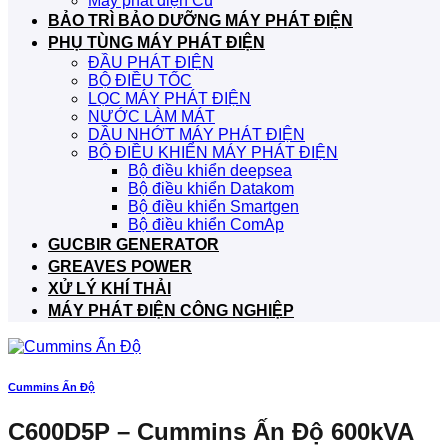
Máy phát điện Cũ
BẢO TRÌ BẢO DƯỠNG MÁY PHÁT ĐIỆN
PHỤ TÙNG MÁY PHÁT ĐIỆN
ĐẦU PHÁT ĐIỆN
BỘ ĐIỀU TỐC
LỌC MÁY PHÁT ĐIỆN
NƯỚC LÀM MÁT
DẦU NHỚT MÁY PHÁT ĐIỆN
BỘ ĐIỀU KHIỂN MÁY PHÁT ĐIỆN
Bộ điều khiển deepsea
Bộ điều khiển Datakom
Bộ điều khiển Smartgen
Bộ điều khiển ComAp
GUCBIR GENERATOR
GREAVES POWER
XỬ LÝ KHÍ THẢI
MÁY PHÁT ĐIỆN CÔNG NGHIỆP
Cummins Ấn Độ
C600D5P – Cummins Ấn Độ 600kVA