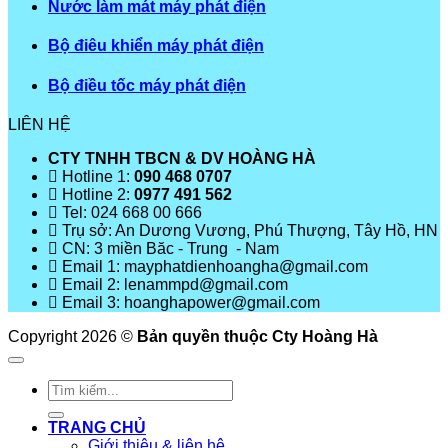
Nước làm mát máy phát điện
Bộ điêu khiển máy phát điện
Bộ điều tốc máy phát điện
LIÊN HỆ
CTY TNHH TBCN & DV HOÀNG HÀ
Hotline 1:
090 468 0707
Hotline 2:
0977 491 562
Tel: 024 668 00 666
Trụ sở: An Dương Vương, Phú Thượng, Tây Hồ, HN
CN: 3 miền Băc - Trung - Nam
Email 1: mayphatdienhoangha@gmail.com
Email 2: lenammpd@gmail.com
Email 3: hoanghapower@gmail.com
Copyright 2026 ©
Bản quyền thuộc Cty Hoàng Hà
Tìm
kiếm:
TRANG CHỦ
Giới thiệu & liên hệ