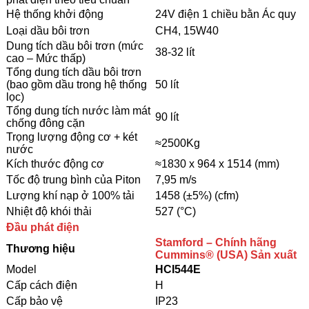
Hệ thống khởi động
24V điện 1 chiều bằn Ác quy
Loại dầu bôi trơn
CH4, 15W40
Dung tích dầu bôi trơn (mức
38-32 lít
cao – Mức thấp)
Tổng dung tích dầu bôi trơn
(bao gồm dầu trong hệ thống
50 lít
lọc)
Tổng dung tích nước làm mát
90 lít
chống đông cặn
Trọng lượng động cơ + két
≈2500Kg
nước
Kích thước động cơ
≈1830 x 964 x 1514 (mm)
Tốc độ trung bình của Piton
7,95 m/s
Lượng khí nạp ở 100% tải
1458 (±5%) (cfm)
Nhiệt độ khói thải
527 (°C)
Đầu phát điện
Stamford – Chính hãng
Thương hiệu
Cummins® (USA) Sản xuất
Model
HCI544E
Cấp cách điện
H
Cấp bảo vệ
IP23