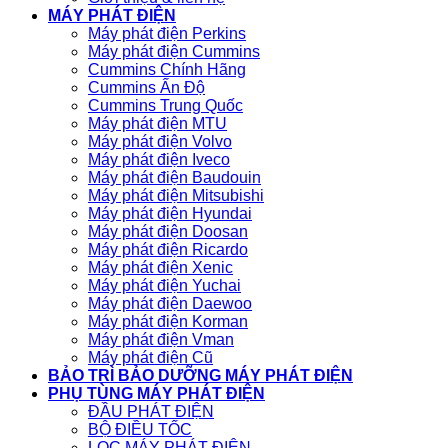
MÁY PHÁT ĐIỆN
Máy phát điện Perkins
Máy phát điện Cummins
Cummins Chính Hãng
Cummins Ấn Độ
Cummins Trung Quốc
Máy phát điện MTU
Máy phát điện Volvo
Máy phát điện Iveco
Máy phát điện Baudouin
Máy phát điện Mitsubishi
Máy phát điện Hyundai
Máy phát điện Doosan
Máy phát điện Ricardo
Máy phát điện Xenic
Máy phát điện Yuchai
Máy phát điện Daewoo
Máy phát điện Korman
Máy phát điện Vman
Máy phát điện Cũ
BẢO TRÌ BẢO DƯỠNG MÁY PHÁT ĐIỆN
PHỤ TÙNG MÁY PHÁT ĐIỆN
ĐẦU PHÁT ĐIỆN
BỘ ĐIỀU TỐC
LỌC MÁY PHÁT ĐIỆN