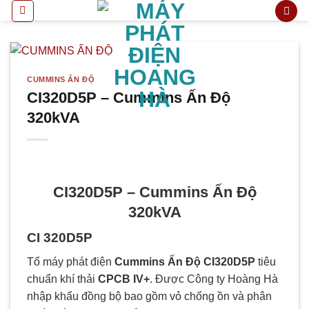
Bỏ
qua
nội
dung
CUMMINS ẤN ĐỘ
CI320D5P – Cummins Ấn Độ
320kVA
CI320D5P – Cummins Ấn Độ
320kVA
CI 320D5P
Tổ máy phát điện
Cummins Ấn Độ CI320D5P
tiêu
chuẩn khí thải
CPCB IV+
. Được Công ty Hoàng Hà
nhập khẩu đồng bộ bao gồm vỏ chống ồn và phân