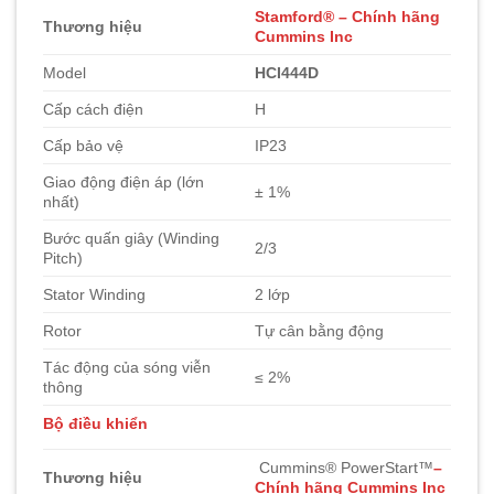
Stamford® – Chính hãng
Thương hiệu
Cummins Inc
Model
HCI444D
Cấp cách điện
H
Cấp bảo vệ
IP23
Giao động điện áp (lớn
± 1%
nhất)
Bước quấn giây (Winding
2/3
Pitch)
Stator Winding
2 lớp
Rotor
Tự cân bằng động
Tác động của sóng viễn
≤ 2%
thông
Bộ điều khiển
Cummins
®
PowerStart™
–
Thương hiệu
Chính hãng Cummins Inc