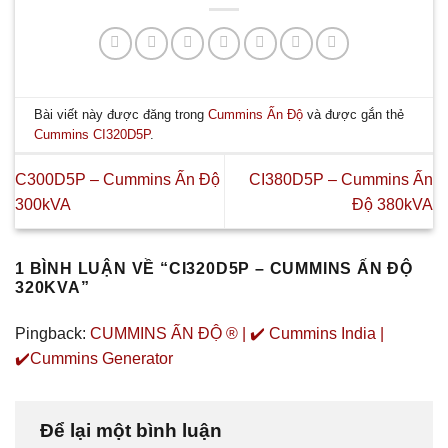
Bài viết này được đăng trong
Cummins Ấn Độ
và được gắn thẻ
Cummins CI320D5P
.
C300D5P – Cummins Ấn Độ
CI380D5P – Cummins Ấn
300kVA
Độ 380kVA
1 BÌNH LUẬN VỀ “
CI320D5P – CUMMINS ẤN ĐỘ
320KVA
”
Pingback:
CUMMINS ẤN ĐỘ ® | ✔️ Cummins India |
✔️Cummins Generator
Để lại một bình luận