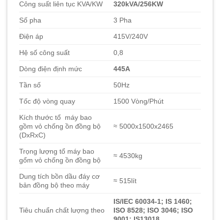
Công suất liên tục KVA/KW
320kVA/256KW
Số pha
3 Pha
Điện áp
415V/240V
Hệ số công suất
0,8
Dòng điện định mức
445A
Tần số
50Hz
Tốc độ vòng quay
1500 Vòng/Phút
Kích thước tổ máy bao
gồm vỏ chống ồn đồng bộ
≈ 5000x1500x2465
(DxRxC)
Trọng lượng tổ máy bao
≈ 4530kg
gổm vỏ chống ồn đồng bộ
Dung tích bồn dầu đáy cơ
≈ 515lít
bản đồng bộ theo máy
IS/IEC 60034-1; IS 1460;
Tiêu chuẩn chất lượng theo
ISO 8528; ISO 3046; ISO
9001; IS13018