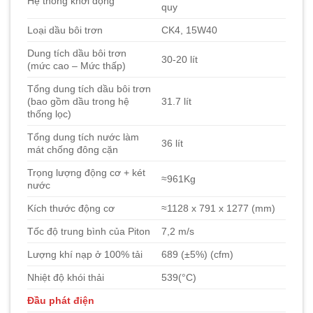
Hệ thống khởi động
quy
Loại dầu bôi trơn
CK4, 15W40
Dung tích dầu bôi trơn
30-20 lít
(mức cao – Mức thấp)
Tổng dung tích dầu bôi trơn
(bao gồm dầu trong hệ
31.7 lít
thống lọc)
Tổng dung tích nước làm
36 lít
mát chống đông cặn
Trọng lượng động cơ + két
≈961Kg
nước
Kích thước động cơ
≈1128 x 791 x 1277 (mm)
Tốc độ trung bình của Piton
7,2 m/s
Lượng khí nạp ở 100% tải
689 (±5%) (cfm)
Nhiệt độ khói thải
539(°C)
Đầu phát điện