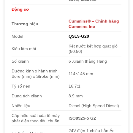
Động cơ
Cummins
® – Chính hãng
Thương hiệu
Cummins Inc
Model
QSL9-G20
Két nước kết hợp quạt gió
Kiểu làm mát
(50:50)
Số xilanh
6 Xilanh thẳng Hàng
Đường kính x hành trình
114×145 mm
Bore (mm) x Stroke (mm)
Tỷ số nén
16.7:1
Dung tích xilanh
8.9 mm
Nhiên liệu
Diesel (High Speed Diesel)
Cấp hiệu suất của tổ máy
ISO8525-5 G2
phát điện theo tiêu chuẩn
24V điện 1 chiều bằn Ác