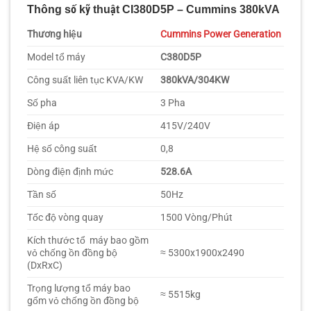
Thông số kỹ thuật CI380D5P – Cummins 380kVA
Thương hiệu
Cummins Power Generation
Model tổ máy
C380D5P
Công suất liên tục KVA/KW
380kVA/304KW
Số pha
3 Pha
Điện áp
415V/240V
Hệ số công suất
0,8
Dòng điện định mức
528.6A
Tần số
50Hz
Tốc độ vòng quay
1500 Vòng/Phút
Kích thước tổ máy bao gồm
vỏ chống ồn đồng bộ
≈ 5300x1900x2490
(DxRxC)
Trọng lượng tổ máy bao
≈ 5515kg
gổm vỏ chống ồn đồng bộ