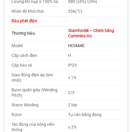
Lượng khí nạp ở 100% tải
980 (±5%) (cfm)
Nhiệt độ khói thải
556(°C)
Đầu phát điện
Stamford® – Chính hãng
Thương hiệu
Cummins Inc
Model
HCI444E
Cấp cách điện
H
Cấp bảo vệ
IP23
Giao động điện áp (lớn
± 1%
nhất)
Bước quấn giây (Winding
2/3
Pitch)
Stator Winding
2 lớp
Rotor
Tự cân bằng động
Tác động của sóng viễn
≤ 2%
thông