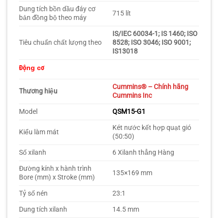
Dung tích bồn dầu đáy cơ
715 lít
bản đồng bộ theo máy
IS/IEC 60034-1; IS 1460; ISO
Tiêu chuẩn chất lượng theo
8528; ISO 3046; ISO 9001;
IS13018
Động cơ
Cummins
® – Chính hãng
Thương hiệu
Cummins Inc
Model
QSM15-G1
Két nước kết hợp quạt gió
Kiểu làm mát
(50:50)
Số xilanh
6 Xilanh thẳng Hàng
Đường kính x hành trình
135×169 mm
Bore (mm) x Stroke (mm)
Tỷ số nén
23:1
Dung tích xilanh
14.5 mm