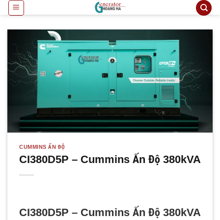
Bỏ
qua
nội
dung
CUMMINS ẤN ĐỘ
CI380D5P – Cummins Ấn Độ 380kVA
CI380D5P – Cummins Ấn Độ 380kVA