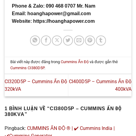
Phone & Zalo: 090 468 0707 Mr. Nam
Email: hoanghapower@gmail.com
Website: https://hoanghapower.com
Bài viết này được đăng trong
Cummins Ấn Độ
và được gắn thẻ
Cummins CI380D5P
.
CI320D5P – Cummins Ấn Độ
CI400D5P – Cummins Ấn Độ
320kVA
400kVA
1 BÌNH LUẬN VỀ “
CI380D5P – CUMMINS ẤN ĐỘ
380KVA
”
Pingback:
CUMMINS ẤN ĐỘ ® | ✔️ Cummins India |
✔️Cummins Generator