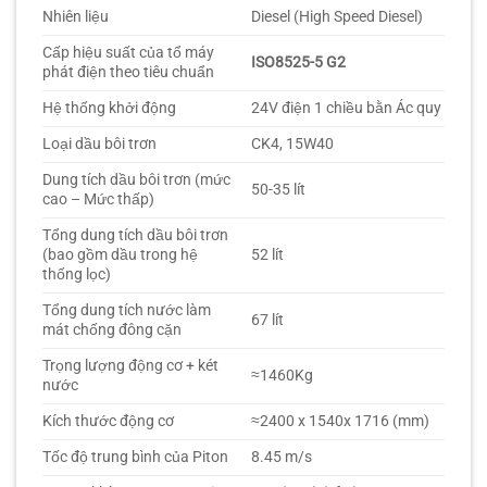
Nhiên liệu
Diesel (High Speed Diesel)
Cấp hiệu suất của tổ máy
ISO8525-5 G2
phát điện theo tiêu chuẩn
Hệ thống khởi động
24V điện 1 chiều bằn Ác quy
Loại dầu bôi trơn
CK4, 15W40
Dung tích dầu bôi trơn (mức
50-35 lít
cao – Mức thấp)
Tổng dung tích dầu bôi trơn
(bao gồm dầu trong hệ
52 lít
thống lọc)
Tổng dung tích nước làm
67 lít
mát chống đông cặn
Trọng lượng động cơ + két
≈1460Kg
nước
Kích thước động cơ
≈2400 x 1540x 1716 (mm)
Tốc độ trung bình của Piton
8.45 m/s