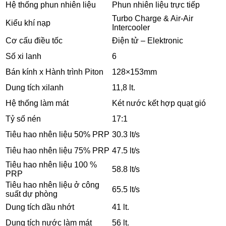
Hệ thống phun nhiên liệu
Phun nhiên liệu trực tiếp
Turbo Charge & Air-Air
Kiểu khí nạp
Intercooler
Cơ cấu điều tốc
Điện tử – Elektronic
Số xi lanh
6
Bán kính x Hành trình Piton
128×153mm
Dung tích xilanh
11,8 lt.
Hệ thống làm mát
Két nước kết hợp quạt gió
Tỷ số nén
17:1
Tiêu hao nhên liệu 50% PRP
30.3 lt/s
Tiêu hao nhên liệu 75% PRP
47.5 lt/s
Tiêu hao nhên liệu 100 %
58.8 lt/s
PRP
Tiêu hao nhên liệu ở công
65.5 lt/s
suất dự phòng
Dung tích dầu nhớt
41 lt.
Dung tích nước làm mát
56 lt.