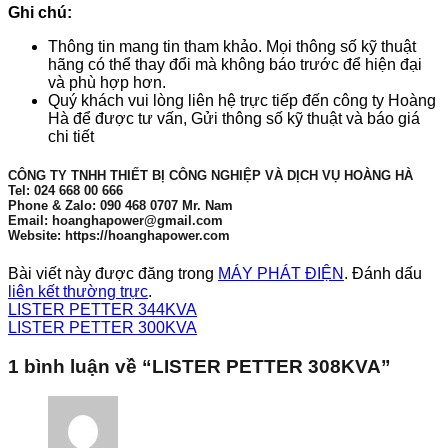
Ghi chú:
Thông tin mang tin tham khảo. Mọi thông số kỹ thuật
hãng có thể thay đổi mà không báo trước để hiện đại
và phù hợp hơn.
Quý khách vui lòng liên hệ trực tiếp đến công ty Hoàng
Hà để được tư vấn, Gửi thông số kỹ thuật và báo giá
chi tiết
CÔNG TY TNHH THIẾT BỊ CÔNG NGHIỆP VÀ DỊCH VỤ HOÀNG HÀ
Tel: 024 668 00 666
Phone & Zalo: 090 468 0707 Mr. Nam
Email: hoanghapower@gmail.com
Website: https://hoanghapower.com
Bài viết này được đăng trong
MÁY PHÁT ĐIỆN
. Đánh dấu
liên kết thường trực
.
LISTER PETTER 344KVA
LISTER PETTER 300KVA
1 bình luận về “
LISTER PETTER 308KVA
”