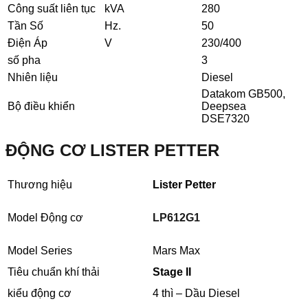
Công suất liên tục
kVA
280
Tần Số
Hz.
50
Điện Áp
V
230/400
số pha
3
Nhiên liệu
Diesel
Datakom GB500,
Bộ điều khiển
Deepsea
DSE7320
ĐỘNG CƠ LISTER PETTER
Thương hiệu
Lister Petter
Model Động cơ
LP612G1
Model Series
Mars Max
Tiêu chuẩn khí thải
Stage II
kiểu động cơ
4 thì – Dầu Diesel