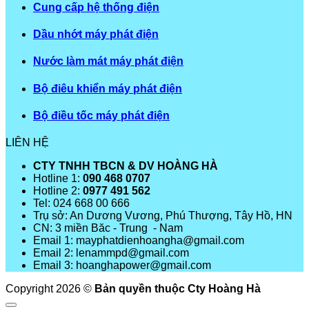
Cung cấp hệ thống điện
Dầu nhớt máy phát điện
Nước làm mát máy phát điện
Bộ điêu khiển máy phát điện
Bộ điều tốc máy phát điện
LIÊN HỆ
CTY TNHH TBCN & DV HOÀNG HÀ
Hotline 1:
090 468 0707
Hotline 2:
0977 491 562
Tel: 024 668 00 666
Trụ sở: An Dương Vương, Phú Thượng, Tây Hồ, HN
CN: 3 miền Băc - Trung - Nam
Email 1: mayphatdienhoangha@gmail.com
Email 2: lenammpd@gmail.com
Email 3: hoanghapower@gmail.com
Copyright 2026 ©
Bản quyền thuộc Cty Hoàng Hà