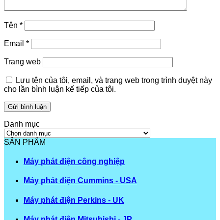
Tên
*
Email
*
Trang web
Lưu tên của tôi, email, và trang web trong trình duyệt này
cho lần bình luận kế tiếp của tôi.
Danh mục
Danh
mục
SẢN PHẨM
Máy phát điện công nghiệp
Máy phát điện Cummins - USA
Máy phát điện Perkins - UK
Máy phát điện Mitsubishi - JP