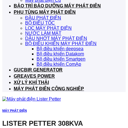
Máy phát điện Cũ
BẢO TRÌ BẢO DƯỠNG MÁY PHÁT ĐIỆN
PHỤ TÙNG MÁY PHÁT ĐIỆN
ĐẦU PHÁT ĐIỆN
BỘ ĐIỀU TỐC
LỌC MÁY PHÁT ĐIỆN
NƯỚC LÀM MÁT
DẦU NHỚT MÁY PHÁT ĐIỆN
BỘ ĐIỀU KHIỂN MÁY PHÁT ĐIỆN
Bộ điều khiển deepsea
Bộ điều khiển Datakom
Bộ điều khiển Smartgen
Bộ điều khiển ComAp
GUCBIR GENERATOR
GREAVES POWER
XỬ LÝ KHÍ THẢI
MÁY PHÁT ĐIỆN CÔNG NGHIỆP
MÁY PHÁT ĐIỆN
LISTER PETTER 308KVA