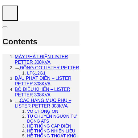
Contents
MÁY PHÁT ĐIỆN LISTER
PETTER 308KVA
ĐỘNG CƠ LISTER PETTER
LP612G1
ĐẦU PHÁT ĐIỆN – LISTER
PETTER 308KVA
BỘ ĐIỀU KHIỂN – LISTER
PETTER 308KVA
CÁC HẠNG MỤC PHỤ –
LISTER PETTER 308KVA
VỎ CHỐNG ỒN
TỦ CHUYỂN NGUỒN TỰ
ĐỘNG ATS
HỆ THỐNG CÁP ĐIỆN
HỆ THỐNG NHIÊN LIỆU
HỆ THỐNG THOÁT KHÓI