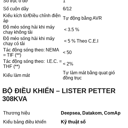
Số trục ổ đỡ
1
Số cuộn dây
6/12
Kiểu kích từ/Điều chỉnh điện
Tự động bằng AVR
áp
Độ méo sóng hài khi máy
< 3.5 %
chạy không tải
Độ méo sóng hài khi máy
< 5 % Theo C.E.I
chạy có tải
Tác động sóng theo: NEMA
< 50
= TIF (**)
Tác động sóng theo:
I.E.C. =
< 2%
THF (**)
Tự làm mát bằng quạt gió
Kiểu làm mát
đồng trục
BỘ ĐIỀU KHIỂN – LISTER PETTER
308KVA
Thương hiệu
Deepsea, Datakom, ComAp
Kiểu bảng điều khiển
Kỹ thuật số