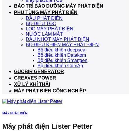
Máy phát điện Cũ
BẢO TRÌ BẢO DƯỠNG MÁY PHÁT ĐIỆN
PHỤ TÙNG MÁY PHÁT ĐIỆN
ĐẦU PHÁT ĐIỆN
BỘ ĐIỀU TỐC
LỌC MÁY PHÁT ĐIỆN
NƯỚC LÀM MÁT
DẦU NHỚT MÁY PHÁT ĐIỆN
BỘ ĐIỀU KHIỂN MÁY PHÁT ĐIỆN
Bộ điều khiển deepsea
Bộ điều khiển Datakom
Bộ điều khiển Smartgen
Bộ điều khiển ComAp
GUCBIR GENERATOR
GREAVES POWER
XỬ LÝ KHÍ THẢI
MÁY PHÁT ĐIỆN CÔNG NGHIỆP
MÁY PHÁT ĐIỆN
Máy phát điện Lister Petter