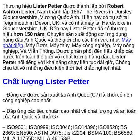
Thương hiệu
Lister Petter
được thành lập bởi
Robert
Ashton Lister
. Năm thành lập 1867 The Rivers in Dursley,
Gloucestershire, Vương Quốc Anh. Hiện nay có trụ sở tại
Teignmouth in Devon, UK. và có nhà máy tại Hardwicke in
Gloucestershire, UK. Đến nay Lister Petter đã có thương
hiệu
hơn 150 năm
. Chuyên sản xuất động cơ ứng dụng
hàng đầu Anh Quốc và thế giới cho các lĩnh vực như:
Máy
phát điện
, Máy Bơm, Máy thủy, Máy công nghiệp, Máy nông
nghiệp, Và Viễn Thông. Được phân phối đến hầu khắp các
nước trên toàn thế giới với chất lượng hàng đầu.
Lister
Pette
r nổi tiếng với khả năng chạy liên tục dài giờ, Chống
chịu tốt với những điều kiện thời tiết khắc nghiệt nhất.
Chất lượng Lister Petter
– Động cơ được sản xuất tại Anh Quốc (G7) là khối có nền
công nghiệp cao nhất
– Đáp ứng các tiêu chuẩn cao nhất về chất lượng và an toàn
của Anh Quốc và khối G7
– ISO9001; ISO
8999; ISO3046; ISO14396; ISO8528;
BS
2869;
EN
590; ASTM D975; Jis k2204; BSMA 100; BS6580;
MIL-A-11755D; MIL-A-46153/B