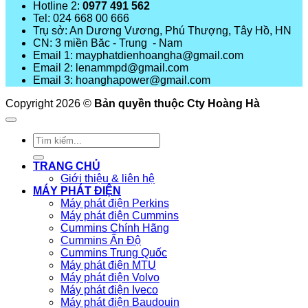
Hotline 2:
0977 491 562
Tel: 024 668 00 666
Trụ sở: An Dương Vương, Phú Thượng, Tây Hồ, HN
CN: 3 miền Băc - Trung - Nam
Email 1: mayphatdienhoangha@gmail.com
Email 2: lenammpd@gmail.com
Email 3: hoanghapower@gmail.com
Copyright 2026 ©
Bản quyền thuộc Cty Hoàng Hà
Tìm
kiếm:
TRANG CHỦ
Giới thiệu & liên hệ
MÁY PHÁT ĐIỆN
Máy phát điện Perkins
Máy phát điện Cummins
Cummins Chính Hãng
Cummins Ấn Độ
Cummins Trung Quốc
Máy phát điện MTU
Máy phát điện Volvo
Máy phát điện Iveco
Máy phát điện Baudouin