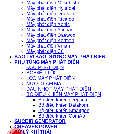
Máy phát điện Mitsubishi
Máy phát điện Hyundai
Máy phát điện Doosan
Máy phát điện Ricardo
Máy phát điện Xenic
Máy phát điện Yuchai
Máy phát điện Daewoo
Máy phát điện Korman
Máy phát điện Vman
Máy phát điện Cũ
BẢO TRÌ BẢO DƯỠNG MÁY PHÁT ĐIỆN
PHỤ TÙNG MÁY PHÁT ĐIỆN
ĐẦU PHÁT ĐIỆN
BỘ ĐIỀU TỐC
LỌC MÁY PHÁT ĐIỆN
NƯỚC LÀM MÁT
DẦU NHỚT MÁY PHÁT ĐIỆN
BỘ ĐIỀU KHIỂN MÁY PHÁT ĐIỆN
Bộ điều khiển deepsea
Bộ điều khiển Datakom
Bộ điều khiển Smartgen
Bộ điều khiển ComAp
GUCBIR GENERATOR
GREAVES POWER
XỬ LÝ KHÍ THẢI