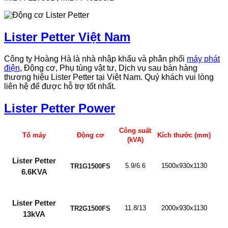
Lister Petter Việt Nam
Công ty Hoàng Hà là nhà nhập khẩu và phân phối
máy phát
điện
, Động cơ, Phụ tùng vật tư, Dịch vụ sau bán hàng
thương hiệu Lister Petter tại Việt Nam. Quý khách vui lòng
liên hệ để được hỗ trợ tốt nhất.
Lister Petter Power
Công suất
Tổ máy
Động cơ
Kích thước (mm)
(kVA)
Lister Petter
5.9/6.6
1500x930x1130
TR1G1500FS
6.6KVA
Lister Petter
11.8/13
2000x930x1130
TR2G1500FS
13kVA