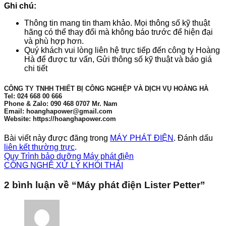
Ghi chú:
Thông tin mang tin tham khảo. Mọi thông số kỹ thuật
hãng có thể thay đổi mà không báo trước để hiện đại
và phù hợp hơn.
Quý khách vui lòng liên hệ trực tiếp đến công ty Hoàng
Hà để được tư vấn, Gửi thông số kỹ thuật và báo giá
chi tiết
CÔNG TY TNHH THIẾT BỊ CÔNG NGHIỆP VÀ DỊCH VỤ HOÀNG HÀ
Tel: 024 668 00 666
Phone & Zalo: 090 468 0707 Mr. Nam
Email: hoanghapower@gmail.com
Website: https://hoanghapower.com
Bài viết này được đăng trong
MÁY PHÁT ĐIỆN
. Đánh dấu
liên kết thường trực
.
Quy Trình bảo dưỡng Máy phát điện
CÔNG NGHỆ XỬ LÝ KHÓI THẢI
2 bình luận về “
Máy phát điện Lister Petter
”