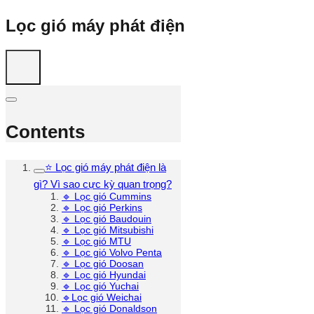
Lọc gió máy phát điện
Contents
⭐ Lọc gió máy phát điện là
gì? Vì sao cực kỳ quan trọng?
🔹 Lọc gió Cummins
🔹 Lọc gió Perkins
🔹 Lọc gió Baudouin
🔹 Lọc gió Mitsubishi
🔹 Lọc gió MTU
🔹 Lọc gió Volvo Penta
🔹 Lọc gió Doosan
🔹 Lọc gió Hyundai
🔹 Lọc gió Yuchai
🔹Lọc gió Weichai
🔹 Lọc gió Donaldson