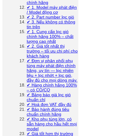
chính hãng
✔ 1. Model máy phát điện
/ Model động cơ
✔ 2. Part number lọc gió
✔ 3. Nếu không có thông
tin trên
✔ 1. Cung cấp lọc gió
chính hãng 100% – chất
lượng cao nhất
✔ 2. Giá tốt nhất thị
trường – tối ưu chi phí cho
khách hàng
✔ Đơn vị phân phối phụ
tùng máy phát điện chính
hãng, uy tín — lọc nhiên
liệu + lọc nhớt + lọc gió,
đầy đủ cho mọi dòng máy.
✔ Hàng chính hãng 100%
– có CO/CQ
✔ Bảng báo giá lọc gió
chuẩn chỉ
✔ Hoá đơn VAT đầy đủ
✔ Bảo hành đúng tiêu
chuẩn chính hãng
✔ Kho phụ tùng lớn, có
sẵn hàng cho hầu hết mọi
model
✔ Giá tốt hơn thị trường