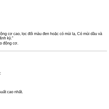
ộ động cơ cao, lọc đổi màu đen hoặc có mùi lạ, Có mùi dầu và
ịnh kỳ.”
ào động cơ.
:
suất cao nhất.