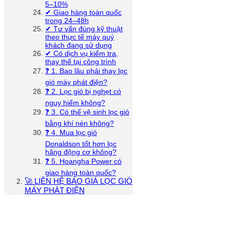
5–10%
✔ Giao hàng toàn quốc
trong 24–48h
✔ Tư vấn đúng kỹ thuật
theo thực tế máy quý
khách đang sử dụng
✔ Có dịch vụ kiểm tra,
thay thế tại công trình
❓ 1. Bao lâu phải thay lọc
gió máy phát điện?
❓ 2. Lọc gió bị nghẹt có
nguy hiểm không?
❓ 3. Có thể vệ sinh lọc gió
bằng khí nén không?
❓ 4. Mua lọc gió
Donaldson tốt hơn lọc
hãng động cơ không?
❓ 5. Hoangha Power có
giao hàng toàn quốc?
🚀 LIÊN HỆ BÁO GIÁ LỌC GIÓ
MÁY PHÁT ĐIỆN