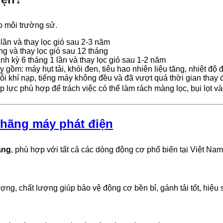
o môi trường sử.
lần và thay lọc gió sau 2-3 năm
ng và thay lọc gió sau 12 tháng
ịnh kỳ 6 tháng 1 lần và thay lọc gió sau 1-2 năm
y gồm: máy hụt tải, khói đen, tiêu hao nhiên liệu tăng, nhiệt đ
ỗi khí nạp, tiếng máy không đều và đã vượt quá thời gian thay đ
áp lực phù hợp để trách việc có thể làm rách màng lọc, bụi lọt v
 hãng máy phát điện
ãng
, phù hợp với tất cả các dòng động cơ phổ biến tại Việt Nam
ợng, chất lượng giúp bảo vệ động cơ bền bỉ, gánh tải tốt, hiệu 