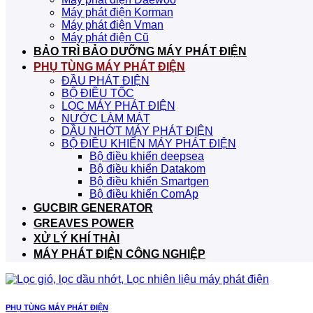
Máy phát điện Korman
Máy phát điện Vman
Máy phát điện Cũ
BẢO TRÌ BẢO DƯỠNG MÁY PHÁT ĐIỆN
PHỤ TÙNG MÁY PHÁT ĐIỆN
ĐẦU PHÁT ĐIỆN
BỘ ĐIỀU TỐC
LỌC MÁY PHÁT ĐIỆN
NƯỚC LÀM MÁT
DẦU NHỚT MÁY PHÁT ĐIỆN
BỘ ĐIỀU KHIỂN MÁY PHÁT ĐIỆN
Bộ điều khiển deepsea
Bộ điều khiển Datakom
Bộ điều khiển Smartgen
Bộ điều khiển ComAp
GUCBIR GENERATOR
GREAVES POWER
XỬ LÝ KHÍ THẢI
MÁY PHÁT ĐIỆN CÔNG NGHIỆP
PHỤ TÙNG MÁY PHÁT ĐIỆN