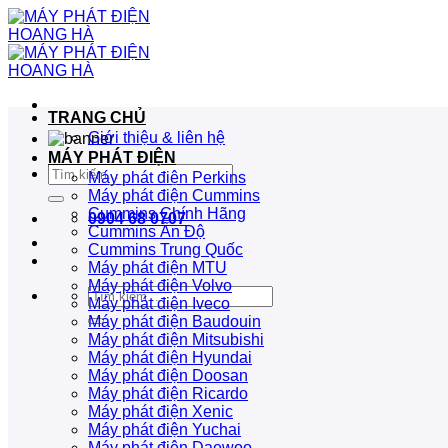
Bỏ
qua
nội
dung
TRANG CHỦ
Giới thiệu & liên hệ
MÁY PHÁT ĐIỆN
Tìm
Máy phát điện Perkins
kiếm:
Máy phát điện Cummins
Cummins Chính Hãng
0904 68 0707
Cummins Ấn Độ
Cummins Trung Quốc
Máy phát điện MTU
Máy phát điện Volvo
Tìm
Máy phát điện Iveco
kiếm:
Máy phát điện Baudouin
Máy phát điện Mitsubishi
Máy phát điện Hyundai
Máy phát điện Doosan
Máy phát điện Ricardo
Máy phát điện Xenic
Máy phát điện Yuchai
Máy phát điện Daewoo