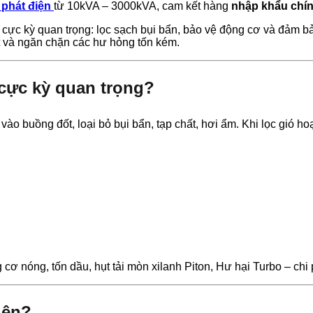
 phát điện
từ 10kVA – 3000kVA, cam kết hàng
nhập khẩu chín
 cực kỳ quan trọng: lọc sạch bụi bẩn, bảo vệ động cơ và đảm 
ất và ngăn chặn các hư hỏng tốn kém.
 cực kỳ quan trọng?
ào buồng đốt, loại bỏ bụi bẩn, tạp chất, hơi ẩm. Khi lọc gió hoạ
cơ nóng, tốn dầu, hụt tải mòn xilanh Piton, Hư hại Turbo – chi
iện?