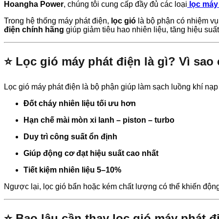
Hoangha Power
, chúng tôi cung cấp đầy đủ các loại
lọc máy
Trong hệ thống máy phát điện,
lọc gió
là bộ phận có nhiệm vụ
điện chính hãng
giúp giảm tiêu hao nhiên liệu, tăng hiệu su
⭐ Lọc gió máy phát điện là gì? Vì sao
Lọc gió máy phát điện là bộ phận giúp làm sạch luồng khí nạp v
Đốt cháy nhiên liệu tối ưu hơn
Hạn chế mài mòn xi lanh – piston – turbo
Duy trì công suất ổn định
Giúp động cơ đạt hiệu suất cao nhất
Tiết kiệm nhiên liệu 5–10%
Ngược lại, lọc gió bẩn hoặc kém chất lượng có thể khiến động 
⭐ Bao lâu cần thay lọc gió máy phát đ