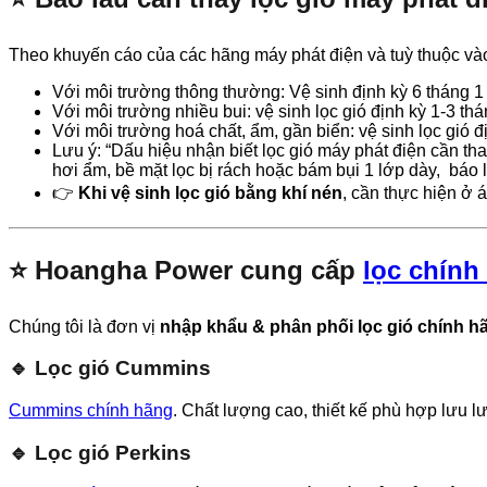
Theo khuyến cáo của các hãng máy phát điện và tuỳ thuộc và
Với môi trường thông thường: Vệ sinh định kỳ 6 tháng 1 
Với môi trường nhiều bui: vệ sinh lọc gió định kỳ 1-3 thá
Với môi trường hoá chất, ẩm, gần biển: vệ sinh lọc gió đ
Lưu ý: “Dấu hiệu nhận biết lọc gió máy phát điện cần tha
hơi ẩm, bề mặt lọc bị rách hoặc bám bụi 1 lớp dày, báo l
👉
Khi vệ sinh lọc gió bằng khí nén
, cần thực hiện ở 
⭐ Hoangha Power cung cấp
lọc chính
Chúng tôi là đơn vị
nhập khẩu & phân phối lọc gió chính h
🔹 Lọc gió Cummins
Cummins chính hãng
. Chất lượng cao, thiết kế phù hợp lưu lư
🔹 Lọc gió Perkins