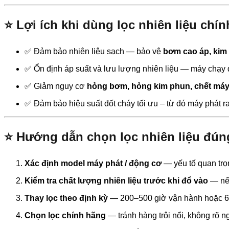
⭐ Lợi ích khi dùng lọc nhiên liệu chí
✅ Đảm bảo nhiên liệu sạch — bảo vệ
bơm cao áp, kim
✅ Ổn định áp suất và lưu lượng nhiên liệu — máy chạy đều
✅ Giảm nguy cơ
hỏng bơm, hỏng kim phun, chết má
✅ Đảm bảo hiệu suất đốt cháy tối ưu – từ đó máy phát ra
⭐ Hướng dẫn chọn lọc nhiên liệu đúng
Xác định model máy phát / động cơ
— yếu tố quan trọ
Kiểm tra chất lượng nhiên liệu trước khi đổ vào
— nếu
Thay lọc theo định kỳ
— 200–500 giờ vận hành hoặc 6–
Chọn lọc chính hãng
— tránh hàng trôi nổi, không rõ 