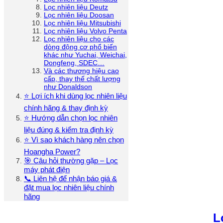
Lọc nhiên liệu Deutz
Lọc nhiên liệu Doosan
Lọc nhiên liệu Mitsubishi
Lọc nhiên liệu Volvo Penta
Lọc nhiên liệu cho các
dòng động cơ phổ biến
khác như Yuchai, Weichai,
Dongfeng, SDEC…
Và các thương hiệu cao
cấp, thay thế chất lượng
như Donaldson
⭐ Lợi ích khi dùng lọc nhiên liệu
chính hãng & thay định kỳ
⭐ Hướng dẫn chọn lọc nhiên
liệu đúng & kiểm tra định kỳ
⭐ Vì sao khách hàng nên chọn
Hoangha Power?
🎯 Câu hỏi thường gặp – Lọc
máy phát điện
📞 Liên hệ để nhận báo giá &
đặt mua lọc nhiên liệu chính
hãng
L