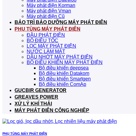
Máy phát điện Korman
Máy phát điện Vman
Máy phát điện Cũ
BẢO TRÌ BẢO DƯỠNG MÁY PHÁT ĐIỆN
PHỤ TÙNG MÁY PHÁT ĐIỆN
ĐẦU PHÁT ĐIỆN
BỘ ĐIỀU TỐC
LỌC MÁY PHÁT ĐIỆN
NƯỚC LÀM MÁT
DẦU NHỚT MÁY PHÁT ĐIỆN
BỘ ĐIỀU KHIỂN MÁY PHÁT ĐIỆN
Bộ điều khiển deepsea
Bộ điều khiển Datakom
Bộ điều khiển Smartgen
Bộ điều khiển ComAp
GUCBIR GENERATOR
GREAVES POWER
XỬ LÝ KHÍ THẢI
MÁY PHÁT ĐIỆN CÔNG NGHIỆP
PHỤ TÙNG MÁY PHÁT ĐIỆN