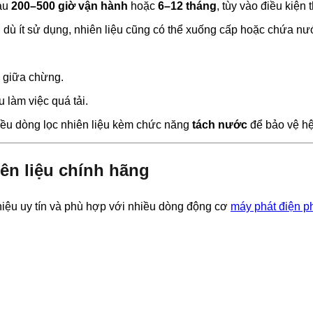
sau
200–500 giờ vận hành
hoặc
6–12 tháng
, tùy vào điều kiện 
dù ít sử dụng, nhiên liệu cũng có thể xuống cấp hoặc chứa 
y giữa chừng.
 làm việc quá tải.
iều dòng lọc nhiên liệu kèm chức năng
tách nước
để bảo vệ hệ
ên liệu chính hãng
iệu uy tín và phù hợp với nhiều dòng động cơ
máy phát điện p