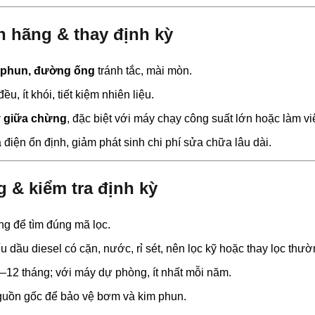
nh hãng & thay định kỳ
 phun, đường ống
tránh tắc, mài mòn.
, ít khói, tiết kiệm nhiên liệu.
y giữa chừng
, đặc biệt với máy chạy công suất lớn hoặc làm việ
 điện ổn định, giảm phát sinh chi phí sửa chữa lâu dài.
 & kiểm tra định kỳ
ng để tìm đúng mã lọc.
 dầu diesel có cặn, nước, rỉ sét, nên lọc kỹ hoặc thay lọc thư
12 tháng; với máy dự phòng, ít nhất mỗi năm.
nguồn gốc để bảo vệ bơm và kim phun.