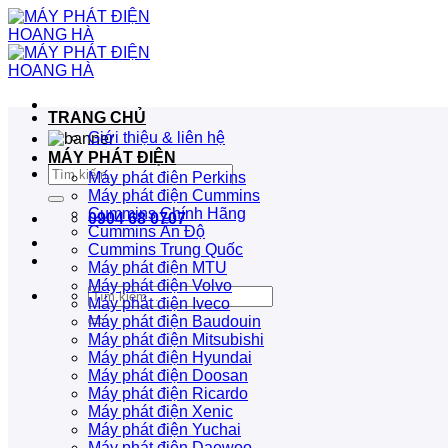
Bỏ
qua
nội
dung
TRANG CHỦ
Giới thiệu & liên hệ
MÁY PHÁT ĐIỆN
Tìm
Máy phát điện Perkins
kiếm:
Máy phát điện Cummins
Cummins Chính Hãng
0904 68 0707
Cummins Ấn Độ
Cummins Trung Quốc
Máy phát điện MTU
Máy phát điện Volvo
Tìm
Máy phát điện Iveco
kiếm:
Máy phát điện Baudouin
Máy phát điện Mitsubishi
Máy phát điện Hyundai
Máy phát điện Doosan
Máy phát điện Ricardo
Máy phát điện Xenic
Máy phát điện Yuchai
Máy phát điện Daewoo