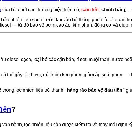
n
của hầu hết các thương hiệu hiện có,
cam kết:
chính hãng – 
ảo nhiên liệu sạch trước khi vào hệ thống phun là rất quan tr
 diesel — từ đó bảo vệ bơm cao áp, kim phun, động cơ và giúp má
ầu diesel sạch, loại bỏ các cặn bẩn, rỉ sét, muội than, nước hoặ
ất có thể gây tắc bơm, mài mòn kim phun, giảm áp suất phun — 
 thống lọc nhiên liệu trở thành
“hàng rào bảo vệ đầu tiên”
giú
điện
?
g vận hành, lọc nhiên liệu cần được kiểm tra và thay mới định 