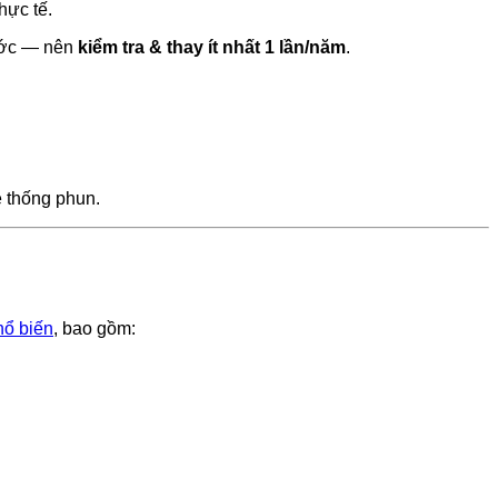
thực tế.
nước — nên
kiểm tra & thay ít nhất 1 lần/năm
.
 thống phun.
hổ biến
, bao gồm: