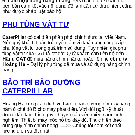
✅
Làm hợp đồng đàng hoàng:
Đưa các điều khoản mà
bên bán cam kết vào nội dung để làm căn cứ thực hiện, cũng
như được pháp luật bảo hộ
PHỤ TÙNG VẬT TƯ
CaterPillar
có đại diện phân phối chính thức tại Việt Nam.
Nên quý khách hoàn toàn yên tâm về khả năng cung cấp
phụ tùng vật tư trong quá trình sử dụng. Tuy nhiên giá phụ
tùng vật tư của CAT là rất đắt. Quý khách cần liên hệ đến
Hãng CAT
để mua hàng chính hãng. hoặc liên hệ
công ty
Hoàng Hà
– Đại lý phụ tùng để mua và sử dụng hàng chính
hãng.
BẢO TRÌ BẢO DƯỠNG
CATERPILLAR
Hoàng Hà cung cấp dịch vụ bảo trì bảo dưỡng định kỳ hàng
năm ở chế độ B cho máy phát điện. Với đội ngũ Kỹ thuật
được đào tạo chính quy, chuyên sâu với nhiều năm kinh
nghiệm. Thiết bị máy móc hỗ trợ đầy đủ. Thực hiện theo
đúng quy trình chính hãng. ==>> Chúng tôi cam kết chất
lượng dịch vụ tốt nhất