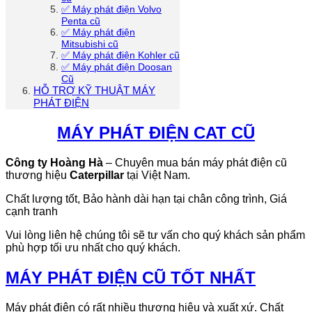
✅ Máy phát điện Volvo
Penta cũ
✅ Máy phát điện
Mitsubishi cũ
✅ Máy phát điện Kohler cũ
✅ Máy phát điện Doosan
Cũ
HỖ TRỢ KỸ THUẬT MÁY
PHÁT ĐIỆN
MÁY PHÁT ĐIỆN CAT CŨ
Công ty Hoàng Hà
– Chuyên mua bán máy phát điện cũ
thương hiệu
Caterpillar
tại Việt Nam.
Chất lượng tốt, Bảo hành dài hạn tại chân công trình, Giá
cạnh tranh
Vui lòng liên hệ chúng tôi sẽ tư vấn cho quý khách sản phẩm
phù hợp tối ưu nhất cho quý khách.
MÁY PHÁT ĐIỆN CŨ TỐT NHẤT
Máy phát điện có rất nhiều thương hiệu và xuất xứ. Chất