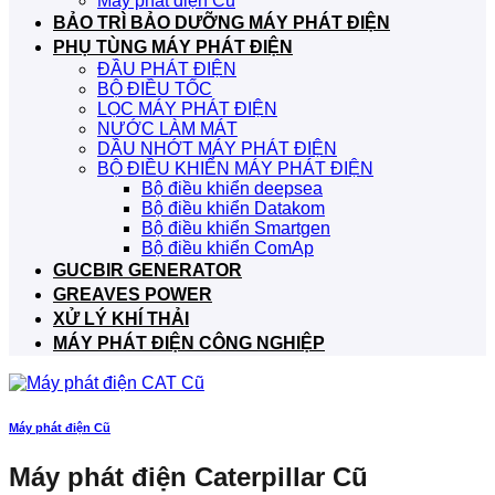
Máy phát điện Cũ
BẢO TRÌ BẢO DƯỠNG MÁY PHÁT ĐIỆN
PHỤ TÙNG MÁY PHÁT ĐIỆN
ĐẦU PHÁT ĐIỆN
BỘ ĐIỀU TỐC
LỌC MÁY PHÁT ĐIỆN
NƯỚC LÀM MÁT
DẦU NHỚT MÁY PHÁT ĐIỆN
BỘ ĐIỀU KHIỂN MÁY PHÁT ĐIỆN
Bộ điều khiển deepsea
Bộ điều khiển Datakom
Bộ điều khiển Smartgen
Bộ điều khiển ComAp
GUCBIR GENERATOR
GREAVES POWER
XỬ LÝ KHÍ THẢI
MÁY PHÁT ĐIỆN CÔNG NGHIỆP
Máy phát điện Cũ
Máy phát điện Caterpillar Cũ