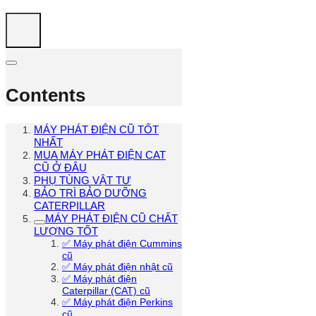
Contents
MÁY PHÁT ĐIỆN CŨ TỐT
NHẤT
MUA MÁY PHÁT ĐIỆN CAT
CŨ Ở ĐÂU
PHỤ TÙNG VẬT TƯ
BẢO TRÌ BẢO DƯỠNG
CATERPILLAR
MÁY PHÁT ĐIỆN CŨ CHẤT
LƯỢNG TỐT
✅ Máy phát điện Cummins
cũ
✅ Máy phát điện nhật cũ
✅ Máy phát điện
Caterpillar (CAT) cũ
✅ Máy phát điện Perkins
cũ