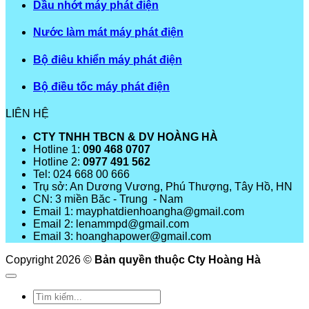
Dầu nhớt máy phát điện
Nước làm mát máy phát điện
Bộ điêu khiển máy phát điện
Bộ điều tốc máy phát điện
LIÊN HỆ
CTY TNHH TBCN & DV HOÀNG HÀ
Hotline 1:
090 468 0707
Hotline 2:
0977 491 562
Tel: 024 668 00 666
Trụ sở: An Dương Vương, Phú Thượng, Tây Hồ, HN
CN: 3 miền Băc - Trung - Nam
Email 1: mayphatdienhoangha@gmail.com
Email 2: lenammpd@gmail.com
Email 3: hoanghapower@gmail.com
Copyright 2026 ©
Bản quyền thuộc Cty Hoàng Hà
Tìm
kiếm: