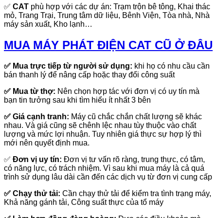
✅
CAT
phù hợp với các dự án: Trạm trộn bê tông, Khai thác
mỏ, Trang Trại, Trung tâm dữ liệu, Bênh Viện, Tòa nhà, Nhà
máy sản xuất, Kho lạnh…
MUA MÁY PHÁT ĐIỆN CAT CŨ Ở ĐÂU
✅
Mua trực tiếp từ người sử dụng:
khi họ có nhu cầu cần
bán thanh lý để nâng cấp hoặc thay đổi công suất
✅
Mua từ thợ:
Nên chọn hợp tác với đơn vị có uy tín mà
bạn tin tưởng sau khi tìm hiểu ít nhất 3 bên
✅
Giá cạnh tranh:
Máy cũ chắc chắn chất lượng sẽ khác
nhau. Và giá cũng sẽ chênh lệc nhau tùy thuộc vào chất
lượng và mức lợi nhuận. Tuy nhiên giá thực sự hợp lý thì
mới nên quyết định mua.
✅
Đơn vị uy tín:
Đơn vị tư vấn rõ ràng, trung thực, có tâm,
có năng lực, có trách nhiệm. Vì sau khi mua máy là cả quá
trình sử dụng lâu dài cần đến các dịch vụ từ đơn vị cung cấp
✅
Chạy thử tải:
Cần chạy thử tải để kiểm tra tình trạng máy,
Khả năng gánh tải, Công suất thực của tổ máy