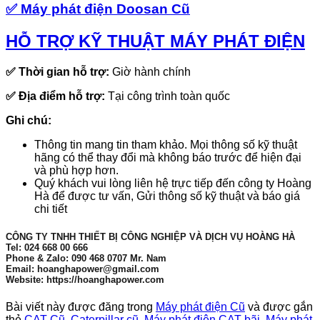
✅
Máy phát điện Doosan Cũ
HỖ TRỢ KỸ THUẬT MÁY PHÁT ĐIỆN
✅
Thời gian hỗ trợ:
Giờ hành chính
✅
Địa điểm hỗ trợ:
Tại công trình toàn quốc
Ghi chú:
Thông tin mang tin tham khảo. Mọi thông số kỹ thuật
hãng có thể thay đổi mà không báo trước để hiện đại
và phù hợp hơn.
Quý khách vui lòng liên hệ trực tiếp đến công ty Hoàng
Hà để được tư vấn, Gửi thông số kỹ thuật và báo giá
chi tiết
CÔNG TY TNHH THIẾT BỊ CÔNG NGHIỆP VÀ DỊCH VỤ HOÀNG HÀ
Tel: 024 668 00 666
Phone & Zalo: 090 468 0707 Mr. Nam
Email: hoanghapower@gmail.com
Website: https://hoanghapower.com
Bài viết này được đăng trong
Máy phát điện Cũ
và được gắn
thẻ
CAT Cũ
,
Caterpillar cũ
,
Máy phát điện CAT bãi
,
Máy phát