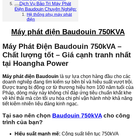
Dịch Vụ Bảo Trì Máy Phát
Điện Baudouin Chuyên Nghiệp:
Hệ thống phụ máy phát
điện
Máy phát điện Baudouin 750KVA
Máy Phát Điện Baudouin 750kVA –
Chất lượng tốt – Giá cạnh tranh nhất
tại Hoangha Power
Máy phát điện Baudouin
là sự lựa chọn hàng đầu cho các
doanh nghiệp đang tìm kiếm sự bền bỉ và hiệu suất vượt trội.
Được trang bị động cơ từ thương hiệu hơn 100 năm tuổi của
Pháp, dòng máy này không chỉ đáp ứng tiêu chuẩn khắt khe
về khí thải mà còn tối ưu hóa chi phí vận hành nhờ khả năng
tiết kiệm nhiên liệu đáng kinh ngạc.
Tại sao nên chọn
Baudouin 750kVA
cho công
trình của bạn?
Hiệu suất mạnh mẽ:
Công suất liên tục 750kVA