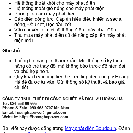
Hệ thống thoát khói cho máy phát điện
Hệ thống thoát gió nóng cho máy phát điện
Phòng tiêu âm máy phát điện
Cáp điện động lực, Cáp tín hiệu điều khiển & sạc tự
động, Đầu cốt, Bọc đầu cốt…
Vận chuyển, di dời hệ thống điện, máy phát điện
Thu mua máy phát điện cũ để nâng cấp lên máy phát
điện mới.
Ghi chú:
Thông tin mang tin tham khảo. Mọi thông số kỹ thuật
hãng có thể thay đổi mà không báo trước để hiện đại
và phù hợp hơn.
Quý khách vui lòng liên hệ trực tiếp đến công ty Hoàng
Hà để được tư vấn, Gửi thông số kỹ thuật và báo giá
chi tiết
CÔNG TY TNHH THIẾT BỊ CÔNG NGHIỆP VÀ DỊCH VỤ HOÀNG HÀ
Tel: 024 668 00 666
Phone & Zalo: 090 468 0707 Mr. Nam
Email: hoanghapower@gmail.com
Website: https://hoanghapower.com
Bài viết này được đăng trong
Máy phát điện Baudouin
. Đánh