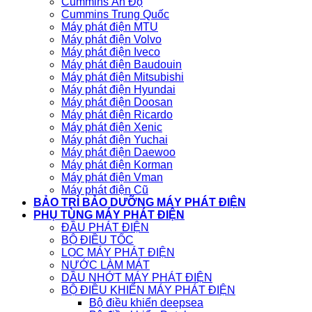
Cummins Ấn Độ
Cummins Trung Quốc
Máy phát điện MTU
Máy phát điện Volvo
Máy phát điện Iveco
Máy phát điện Baudouin
Máy phát điện Mitsubishi
Máy phát điện Hyundai
Máy phát điện Doosan
Máy phát điện Ricardo
Máy phát điện Xenic
Máy phát điện Yuchai
Máy phát điện Daewoo
Máy phát điện Korman
Máy phát điện Vman
Máy phát điện Cũ
BẢO TRÌ BẢO DƯỠNG MÁY PHÁT ĐIỆN
PHỤ TÙNG MÁY PHÁT ĐIỆN
ĐẦU PHÁT ĐIỆN
BỘ ĐIỀU TỐC
LỌC MÁY PHÁT ĐIỆN
NƯỚC LÀM MÁT
DẦU NHỚT MÁY PHÁT ĐIỆN
BỘ ĐIỀU KHIỂN MÁY PHÁT ĐIỆN
Bộ điều khiển deepsea