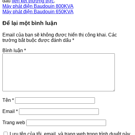
dấu
liên kết thường trực
.
Máy phát điện Baudouin 800KVA
Máy phát điện Baudouin 650KVA
Để lại một bình luận
Email của bạn sẽ không được hiển thị công khai.
Các
trường bắt buộc được đánh dấu
*
Bình luận
*
Tên
*
Email
*
Trang web
Lưu tên của tôi, email, và trang web trong trình duyệt này