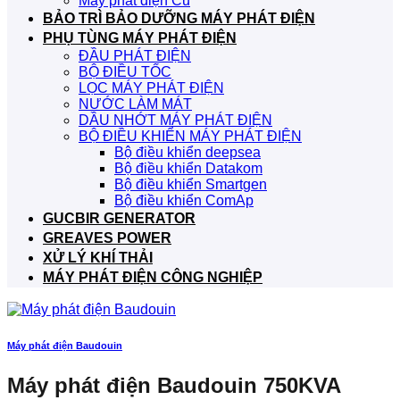
Máy phát điện Cũ
BẢO TRÌ BẢO DƯỠNG MÁY PHÁT ĐIỆN
PHỤ TÙNG MÁY PHÁT ĐIỆN
ĐẦU PHÁT ĐIỆN
BỘ ĐIỀU TỐC
LỌC MÁY PHÁT ĐIỆN
NƯỚC LÀM MÁT
DẦU NHỚT MÁY PHÁT ĐIỆN
BỘ ĐIỀU KHIỂN MÁY PHÁT ĐIỆN
Bộ điều khiển deepsea
Bộ điều khiển Datakom
Bộ điều khiển Smartgen
Bộ điều khiển ComAp
GUCBIR GENERATOR
GREAVES POWER
XỬ LÝ KHÍ THẢI
MÁY PHÁT ĐIỆN CÔNG NGHIỆP
Máy phát điện Baudouin
Máy phát điện Baudouin 750KVA