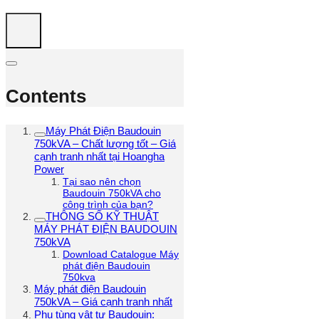
Contents
Máy Phát Điện Baudouin
750kVA – Chất lượng tốt – Giá
cạnh tranh nhất tại Hoangha
Power
Tại sao nên chọn
Baudouin 750kVA cho
công trình của bạn?
THÔNG SỐ KỸ THUẬT
MÁY PHÁT ĐIỆN BAUDOUIN
750kVA
Download Catalogue Máy
phát điện Baudouin
750kva
Máy phát điện Baudouin
750kVA – Giá cạnh tranh nhất
Phụ tùng vật tư Baudouin: