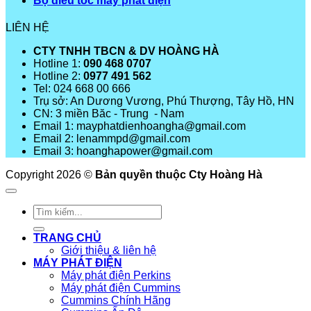
Bộ điều tốc máy phát điện
LIÊN HỆ
CTY TNHH TBCN & DV HOÀNG HÀ
Hotline 1:
090 468 0707
Hotline 2:
0977 491 562
Tel: 024 668 00 666
Trụ sở: An Dương Vương, Phú Thượng, Tây Hồ, HN
CN: 3 miền Băc - Trung - Nam
Email 1: mayphatdienhoangha@gmail.com
Email 2: lenammpd@gmail.com
Email 3: hoanghapower@gmail.com
Copyright 2026 ©
Bản quyền thuộc Cty Hoàng Hà
Tìm
kiếm:
TRANG CHỦ
Giới thiệu & liên hệ
MÁY PHÁT ĐIỆN
Máy phát điện Perkins
Máy phát điện Cummins
Cummins Chính Hãng