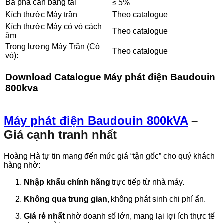
Ba pha cân bằng tải
≤ 5%
Kích thước Máy trần
Theo catalogue
Kích thước Máy có vỏ cách
Theo catalogue
âm
Trong lương Máy Trần (Có
Theo catalogue
vỏ):
Download
Catalogue Máy phát điện Baudouin
800kva
Máy phát điện Baudouin 800kVA
–
Giá cạnh tranh nhất
Hoàng Hà tự tin mang đến mức giá “tận gốc” cho quý khách
hàng nhờ:
Nhập khẩu chính hãng
trực tiếp từ nhà máy.
Không qua trung gian
,
không phát sinh chi phí ẩn.
Giá rẻ nhất
nhờ doanh số lớn,
mang lại lợi ích thực tế