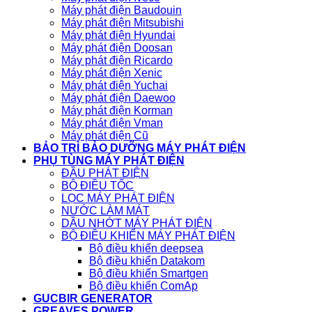
Máy phát điện Baudouin
Máy phát điện Mitsubishi
Máy phát điện Hyundai
Máy phát điện Doosan
Máy phát điện Ricardo
Máy phát điện Xenic
Máy phát điện Yuchai
Máy phát điện Daewoo
Máy phát điện Korman
Máy phát điện Vman
Máy phát điện Cũ
BẢO TRÌ BẢO DƯỠNG MÁY PHÁT ĐIỆN
PHỤ TÙNG MÁY PHÁT ĐIỆN
ĐẦU PHÁT ĐIỆN
BỘ ĐIỀU TỐC
LỌC MÁY PHÁT ĐIỆN
NƯỚC LÀM MÁT
DẦU NHỚT MÁY PHÁT ĐIỆN
BỘ ĐIỀU KHIỂN MÁY PHÁT ĐIỆN
Bộ điều khiển deepsea
Bộ điều khiển Datakom
Bộ điều khiển Smartgen
Bộ điều khiển ComAp
GUCBIR GENERATOR
GREAVES POWER