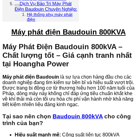
Dịch Vụ Bảo Trì Máy Phát
Điện Baudouin Chuyên Nghiệp:
Hệ thống phụ máy phát
điện
Máy phát điện Baudouin 800KVA
Máy Phát Điện Baudouin 800kVA –
Chất lượng tốt – Giá cạnh tranh nhất
tại Hoangha Power
Máy phát điện Baudouin
là sự lựa chọn hàng đầu cho các
doanh nghiệp đang tìm kiếm sự bền bỉ và hiệu suất vượt trội.
Được trang bị động cơ từ thương hiệu hơn 100 năm tuổi của
Pháp, dòng máy này không chỉ đáp ứng tiêu chuẩn khắt khe
về khí thải mà còn tối ưu hóa chi phí vận hành nhờ khả năng
tiết kiệm nhiên liệu đáng kinh ngạc.
Tại sao nên chọn
Baudouin 800kVA
cho công
trình của bạn?
Hiệu suất mạnh mẽ:
Công suất liên tục 800kVA