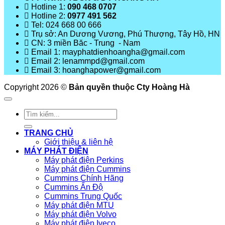
Hotline 1:
090 468 0707
Hotline 2:
0977 491 562
Tel: 024 668 00 666
Trụ sở: An Dương Vương, Phú Thượng, Tây Hồ, HN
CN: 3 miền Băc - Trung - Nam
Email 1: mayphatdienhoangha@gmail.com
Email 2: lenammpd@gmail.com
Email 3: hoanghapower@gmail.com
Copyright 2026 ©
Bản quyền thuộc Cty Hoàng Hà
Tìm
kiếm:
TRANG CHỦ
Giới thiệu & liên hệ
MÁY PHÁT ĐIỆN
Máy phát điện Perkins
Máy phát điện Cummins
Cummins Chính Hãng
Cummins Ấn Độ
Cummins Trung Quốc
Máy phát điện MTU
Máy phát điện Volvo
Máy phát điện Iveco