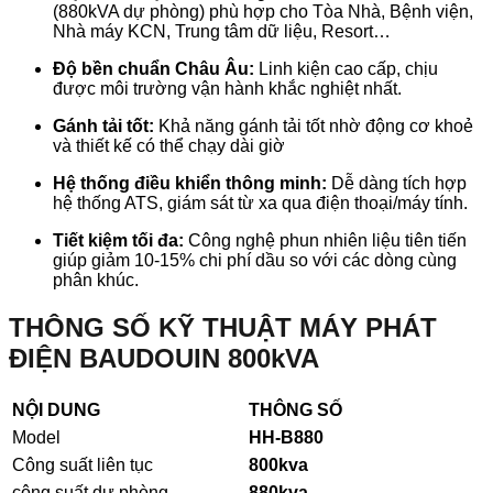
(880kVA dự phòng) phù hợp cho Tòa Nhà, Bệnh viện,
Nhà máy KCN, Trung tâm dữ liệu, Resort…
Độ bền chuẩn Châu Âu:
Linh kiện cao cấp, chịu
được môi trường vận hành khắc nghiệt nhất.
Gánh tải tốt:
Khả năng gánh tải tốt nhờ động cơ khoẻ
và thiết kế có thể chạy dài giờ
Hệ thống điều khiển thông minh:
Dễ dàng tích hợp
hệ thống ATS, giám sát từ xa qua điện thoại/máy tính.
Tiết kiệm tối đa:
Công nghệ phun nhiên liệu tiên tiến
giúp giảm 10-15% chi phí dầu so với các dòng cùng
phân khúc.
THÔNG SỐ KỸ THUẬT MÁY PHÁT
ĐIỆN BAUDOUIN 800kVA
NỘI DUNG
THÔNG SỐ
Model
HH-B880
Công suất liên tục
800kva
công suất dự phòng
880
kva