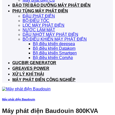
Máy phát điện Cũ
BẢO TRÌ BẢO DƯỠNG MÁY PHÁT ĐIỆN
PHỤ TÙNG MÁY PHÁT ĐIỆN
ĐẦU PHÁT ĐIỆN
BỘ ĐIỀU TỐC
LỌC MÁY PHÁT ĐIỆN
NƯỚC LÀM MÁT
DẦU NHỚT MÁY PHÁT ĐIỆN
BỘ ĐIỀU KHIỂN MÁY PHÁT ĐIỆN
Bộ điều khiển deepsea
Bộ điều khiển Datakom
Bộ điều khiển Smartgen
Bộ điều khiển ComAp
GUCBIR GENERATOR
GREAVES POWER
XỬ LÝ KHÍ THẢI
MÁY PHÁT ĐIỆN CÔNG NGHIỆP
Máy phát điện Baudouin
Máy phát điện Baudouin 800KVA