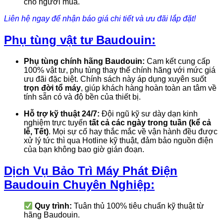
cho người mua.
Liên hệ ngay để nhận báo giá chi tiết và ưu đãi lắp đặt!
Phụ tùng vật tư Baudouin:
Phụ tùng chính hãng Baudouin:
Cam kết cung cấp
100% vật tư, phụ tùng thay thế chính hãng với mức giá
ưu đãi đặc biệt. Chính sách này áp dụng xuyên suốt
trọn đời tổ máy
, giúp khách hàng hoàn toàn an tâm về
tính sẵn có và độ bền của thiết bị.
Hỗ trợ kỹ thuật 24/7:
Đội ngũ kỹ sư dày dạn kinh
nghiệm trực tuyến
tất cả các ngày trong tuần (kể cả
lễ, Tết)
. Mọi sự cố hay thắc mắc về vận hành đều được
xử lý tức thì qua Hotline kỹ thuật, đảm bảo nguồn điện
của bạn không bao giờ gián đoạn.
Dịch Vụ Bảo Trì Máy Phát Điện
Baudouin Chuyên Nghiệp:
Quy trình:
Tuân thủ 100% tiêu chuẩn kỹ thuật từ
hãng Baudouin.