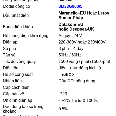
Model động cơ
8M33G900/5
Maranello
–
EU
Hoặc
Leroy
Đầu phát điện
Somer-Pháp
Datakom-EU
Bảng điều khiển
hoặc Deepsea-UK
Hệ thống điện khởi động
Acquy– 24 V
Điện áp
220-380V hoặc 230/400V
Số pha
3 pha – 4 dây
Tần số
50Hz / 60Hz
Tốc độ vòng quay
1500 vòng / phút (1500 rpm)
Điều tốc
điện tử -tự động kích từ
Hệ số công suất
cosΦ 0.8
Nhiên liệu
Dầu DO thông dụng
Cấp cách điện
H
Cấp bảo vệ
IP23
Ổn định điện áp
≤ ±1% Tải từ 0-100%,
Dao động tần số trong
0.5%
khoảng