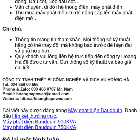
động, Đầu cốt, Bọc đầu cốt…
Vận chuyển, di dời hệ thống điện, máy phát điện
Thu mua máy phát điện cũ để nâng cấp lên máy phát
điện mới.
Ghi chú:
Thông tin mang tin tham khảo. Mọi thông số kỹ thuật
hãng có thể thay đổi mà không báo trước để hiện đại
và phù hợp hơn.
Quý khách vui lòng liên hệ trực tiếp đến công ty Hoàng
Hà để được tư vấn, Gửi thông số kỹ thuật và báo giá
chi tiết
CÔNG TY TNHH THIẾT BỊ CÔNG NGHIỆP VÀ DỊCH VỤ HOÀNG HÀ
Tel: 024 668 00 666
Phone & Zalo: 090 468 0707 Mr. Nam
Email: hoanghapower@gmail.com
Website: https://hoanghapower.com
Bài viết này được đăng trong
Máy phát điện Baudouin
. Đánh
dấu
liên kết thường trực
.
Máy phát điện Baudouin 900KVA
Máy phát điện Baudouin 750KVA
Để lại một bình luận