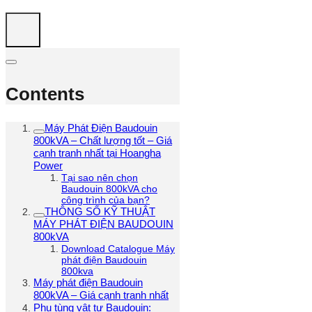
Contents
Máy Phát Điện Baudouin
800kVA – Chất lượng tốt – Giá
cạnh tranh nhất tại Hoangha
Power
Tại sao nên chọn
Baudouin 800kVA cho
công trình của bạn?
THÔNG SỐ KỸ THUẬT
MÁY PHÁT ĐIỆN BAUDOUIN
800kVA
Download Catalogue Máy
phát điện Baudouin
800kva
Máy phát điện Baudouin
800kVA – Giá cạnh tranh nhất
Phụ tùng vật tư Baudouin: