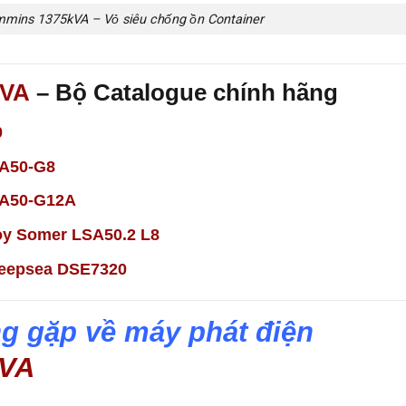
mmins 1375kVA – Vỏ siêu chống ồn Container
kVA
– Bộ Catalogue chính hãng
0
A50-G8
A50-G12A
oy Somer LSA50.2 L8
eepsea DSE7320
g gặp về máy phát điện
kVA