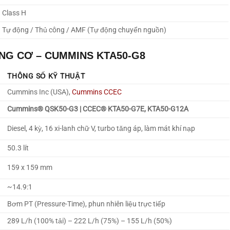
Class H
Tự động / Thủ công / AMF (Tự động chuyển nguồn)
NG CƠ – CUMMINS KTA50-G8
THÔNG SỐ KỸ THUẬT
Cummins Inc (USA),
Cummins CCEC
Cummins® QSK50-G3 | CCEC® KTA50-G7E, KTA50-G12A
Diesel, 4 kỳ, 16 xi-lanh chữ V, turbo tăng áp, làm mát khí nạp
50.3 lít
159 x 159 mm
~14.9:1
Bơm PT (Pressure-Time), phun nhiên liệu trực tiếp
289 L/h (100% tải) – 222 L/h (75%) – 155 L/h (50%)