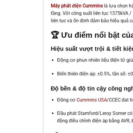
Máy phát điện Cummins
là lựa chọn h
tầng. Với công suất liên tục 1375kVA
liên tục và ổn định đảm bảo hiệu quả ca
🏆 Ưu điểm nổi bật củ
Hiệu suất vượt trội & tiết ki
Động cơ phun nhiên liệu điện tử gi
Biến thiên điện áp: ±0.5%, tần số: 
Độ bền & độ tin cậy công ng
Động cơ
Cummins USA
/CCEC đạt ti
Đầu phát Stamford/Leroy Somer có c
động điều chỉnh điện áp bằng AVR, 