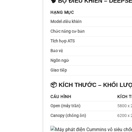
🧠
BỘ ĐIỀU KHIỂN – DEEP
HẠNG MỤC
Model điều khiển
Chức năng cơ bản
Tích hợp ATS
Bảo vệ
Ngôn ngữ
Giao tiếp
📦
KÍCH THƯỚC – KHỐI LƯ
CẤU HÌNH
KÍCH 
Open (máy trần)
5800 x 
Canopy (chống ồn)
6200 x 