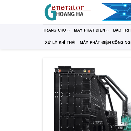
Bỏ
qua
nội
dung
TRANG CHỦ
MÁY PHÁT ĐIỆN
BẢO TRÌ
XỬ LÝ KHÍ THẢI
MÁY PHÁT ĐIỆN CÔNG NG