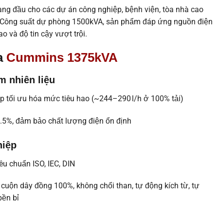
àng đầu cho các dự án công nghiệp, bệnh viện, tòa nhà cao
 / Công suất dự phòng 1500kVA, sản phẩm đáp ứng nguồn điện
o và độ tin cậy vượt trội.
a
Cummins 1375kVA
ệm nhiên liệu
úp tối ưu hóa mức tiêu hao (~244–290 l/h ở 100% tải)
±0.5%, đảm bảo chất lượng điện ổn định
hiệp
êu chuẩn ISO, IEC, DIN
uộn dây đồng 100%, không chổi than, tự động kích từ, tự
bền bỉ