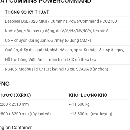
SEA / CUMMINS POWERCOMMAND
THÔNG SỐ KỸ THUẬT
Deepsea DSE7320 MKII / Cummins PowerCommand PCC2100
Khởi động/tắt máy tự động, đo V/A/Hz/kW/kVA, lịch sử lỗi
Có – chuyển đổi nguồn lưới/máy tự động (AMF)
Quá áp, thấp áp, quá tải, nhiệt độ cao, áp suất thấp, lỗi nạp ắc-quy,…
Hỗ trợ Tiếng Việt, Anh,… màn hình LCD dễ thao tác
RS485, Modbus RTU/TCP, kết nối từ xa, SCADA (tùy chọn)
ỢNG
THƯỚC (DXRXC)
KHỐI LƯỢNG KHÔ
2260 x 2510 mm
~11,500 kg
2800 x 3200 mm (tùy loại vỏ)
~18,800 kg (ước lượng)