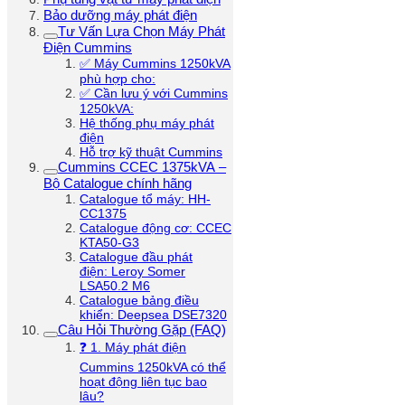
Bảo dưỡng máy phát điện
Tư Vấn Lựa Chọn Máy Phát
Điện Cummins
✅ Máy Cummins 1250kVA
phù hợp cho:
✅ Cần lưu ý với Cummins
1250kVA:
Hệ thống phụ máy phát
điện
Hỗ trợ kỹ thuật Cummins
Cummins CCEC 1375kVA –
Bộ Catalogue chính hãng
Catalogue tổ máy: HH-
CC1375
Catalogue động cơ: CCEC
KTA50-G3
Catalogue đầu phát
điện: Leroy Somer
LSA50.2 M6
Catalogue bảng điều
khiển: Deepsea DSE7320
Câu Hỏi Thường Gặp (FAQ)
❓ 1. Máy phát điện
Cummins 1250kVA có thể
hoạt động liên tục bao
lâu?