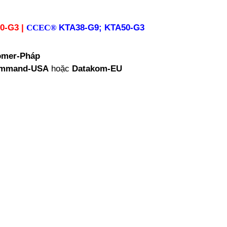
0-G3 |
CCEC®
KTA38-G9; KTA50-G3
omer-Pháp
mmand-USA
hoặc
Datakom-EU