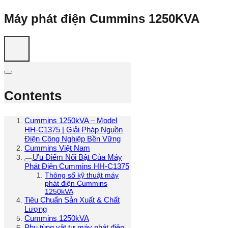
Máy phát điện Cummins 1250KVA
Contents
Cummins 1250kVA – Model
HH‑C1375 | Giải Pháp Nguồn
Điện Công Nghiệp Bền Vững
Cummins Việt Nam
Ưu Điểm Nổi Bật Của Máy
Phát Điện Cummins HH‑C1375
Thông số kỹ thuật máy
phát điện Cummins
1250kVA
Tiêu Chuẩn Sản Xuất & Chất
Lượng
Cummins 1250kVA
Phụ tùng vật tư máy phát điện