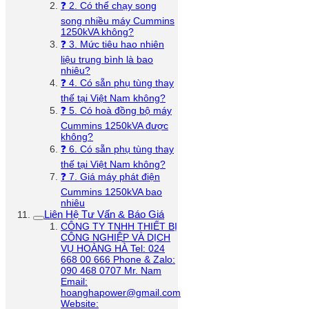
❓ 2. Có thể chạy song
song nhiều máy Cummins
1250kVA không?
❓ 3. Mức tiêu hao nhiên
liệu trung bình là bao
nhiêu?
❓ 4. Có sẵn phụ tùng thay
thế tại Việt Nam không?
❓ 5. Có hoà đồng bộ máy
Cummins 1250kVA được
không?
❓ 6. Có sẵn phụ tùng thay
thế tại Việt Nam không?
❓ 7. Giá máy phát điện
Cummins 1250kVA bao
nhiêu
Liên Hệ Tư Vấn & Báo Giá
CÔNG TY TNHH THIẾT BỊ
CÔNG NGHIỆP VÀ DỊCH
VỤ HOÀNG HÀ Tel: 024
668 00 666 Phone & Zalo:
090 468 0707 Mr. Nam
Email:
hoanghapower@gmail.com
Website: