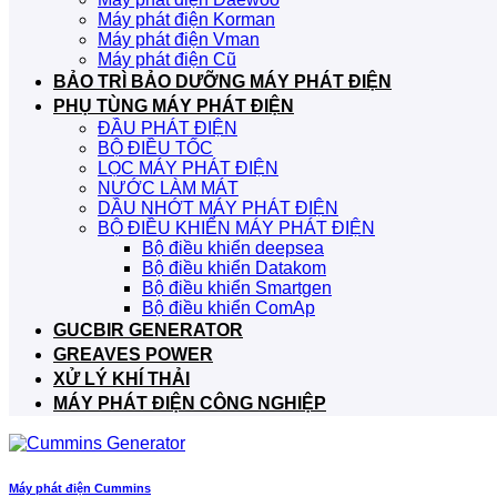
Máy phát điện Korman
Máy phát điện Vman
Máy phát điện Cũ
BẢO TRÌ BẢO DƯỠNG MÁY PHÁT ĐIỆN
PHỤ TÙNG MÁY PHÁT ĐIỆN
ĐẦU PHÁT ĐIỆN
BỘ ĐIỀU TỐC
LỌC MÁY PHÁT ĐIỆN
NƯỚC LÀM MÁT
DẦU NHỚT MÁY PHÁT ĐIỆN
BỘ ĐIỀU KHIỂN MÁY PHÁT ĐIỆN
Bộ điều khiển deepsea
Bộ điều khiển Datakom
Bộ điều khiển Smartgen
Bộ điều khiển ComAp
GUCBIR GENERATOR
GREAVES POWER
XỬ LÝ KHÍ THẢI
MÁY PHÁT ĐIỆN CÔNG NGHIỆP
Máy phát điện Cummins