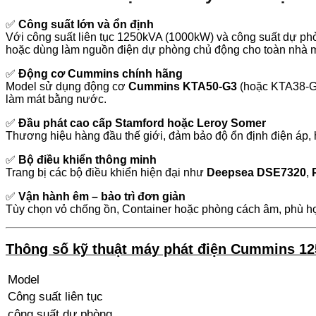
✅
Công suất lớn và ổn định
Với công suất liên tục 1250kVA (1000kW) và công suất dự phò
hoặc dùng làm nguồn điện dự phòng chủ động cho toàn nhà 
✅
Động cơ Cummins chính hãng
Model sử dụng động cơ
Cummins KTA50-G3
(hoặc KTA38-G9 
làm mát bằng nước.
✅
Đầu phát cao cấp Stamford hoặc Leroy Somer
Thương hiệu hàng đầu thế giới, đảm bảo độ ổn định điện áp, hiệ
✅
Bộ điều khiển thông minh
Trang bị các bộ điều khiển hiện đại như
Deepsea DSE7320
,
✅
Vận hành êm – bảo trì đơn giản
Tùy chọn vỏ chống ồn, Container hoặc phòng cách âm, phù hợp
Thông số kỹ thuật máy phát điện Cummins 1
Model
Công suất liên tục
công suất dự phòng