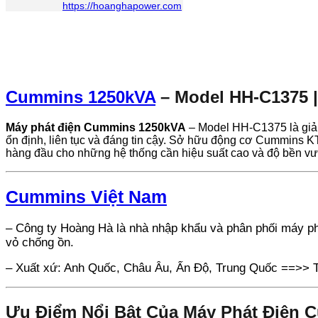
https://hoanghapower.com
Cummins 1250kVA
– Model HH‑C1375 
Máy phát điện Cummins 1250kVA
– Model HH‑C1375 là giải 
ổn định, liên tục và đáng tin cậy. Sở hữu động cơ Cummins K
hàng đầu cho những hệ thống cần hiệu suất cao và độ bền vượ
Cummins Việt Nam
– Công ty Hoàng Hà là nhà nhập khẩu và phân phối máy p
vỏ chống ồn.
– Xuất xứ: Anh Quốc, Châu Âu, Ấn Độ, Trung Quốc ==>> T
Ưu Điểm Nổi Bật Của Máy Phát Điện