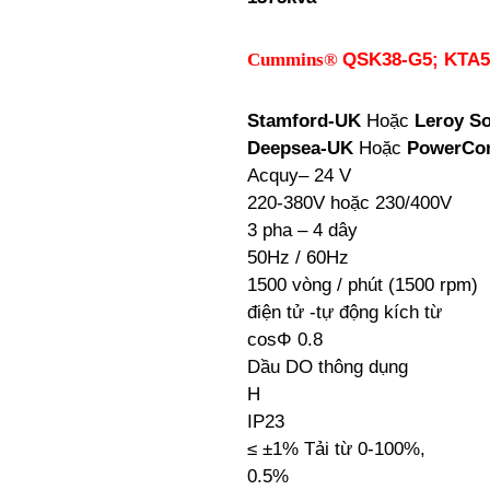
Cummins
®
QSK38-G5; KTA5
Stamford-UK
Hoặc
Leroy S
Deepsea-UK
Hoặc
PowerCo
Acquy– 24 V
220-380V hoặc 230/400V
3 pha – 4 dây
50Hz / 60Hz
1500 vòng / phút (1500 rpm)
điện tử -tự động kích từ
cosΦ 0.8
Dầu DO thông dụng
H
IP23
≤ ±1% Tải từ 0-100%,
0.5%