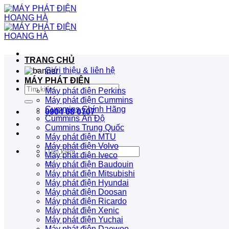
Bỏ
qua
nội
dung
TRANG CHỦ
Giới thiệu & liên hệ
MÁY PHÁT ĐIỆN
Tìm
Máy phát điện Perkins
kiếm:
Máy phát điện Cummins
Cummins Chính Hãng
0904 68 0707
Cummins Ấn Độ
Cummins Trung Quốc
Máy phát điện MTU
Máy phát điện Volvo
Tìm
Máy phát điện Iveco
kiếm:
Máy phát điện Baudouin
Máy phát điện Mitsubishi
Máy phát điện Hyundai
Máy phát điện Doosan
Máy phát điện Ricardo
Máy phát điện Xenic
Máy phát điện Yuchai
Máy phát điện Daewoo