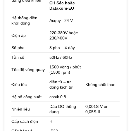
Bảng điều khiển
CH Séc hoặc
Datakom-EU
Hệ thống điện
Acquy– 24 V
khởi động
220-380V hoặc
Điện áp
230/400V
Số pha
3 pha – 4 dây
Tần số
50Hz / 60Hz
1500 vòng / phút
Tốc độ vòng quay
(1500 rpm)
điện tử – tự
Điều tốc
Không chổi than
động kích từ
Hệ số công suất
cosΦ 0.8
Dầu DO thông
0,001S-V or
Nhiên liệu
dụng
0,05S-II
Cấp cách điện
H
Cấp bảo vệ
IP23