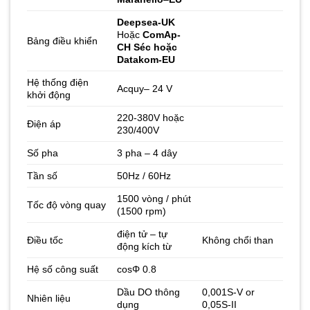
Deepsea-UK
Hoặc
ComAp-
Bảng điều khiển
CH Séc hoặc
Datakom-EU
Hệ thống điện
Acquy– 24 V
khởi động
220-380V hoặc
Điện áp
230/400V
Số pha
3 pha – 4 dây
Tần số
50Hz / 60Hz
1500 vòng / phút
Tốc độ vòng quay
(1500 rpm)
điện tử – tự
Điều tốc
Không chổi than
động kích từ
Hệ số công suất
cosΦ 0.8
Dầu DO thông
0,001S-V or
Nhiên liệu
dụng
0,05S-II