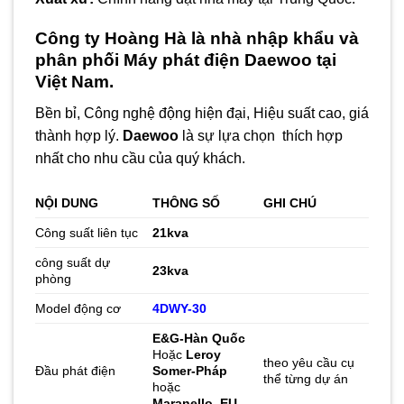
Công ty Hoàng Hà là nhà nhập khẩu và
phân phối
Máy phát điện Daewoo
tại
Việt Nam.
Bền bỉ, Công nghệ động hiện đại, Hiệu suất cao, giá
thành hợp lý.
Daewoo
là sự lựa chọn thích hợp
nhất cho nhu cầu của quý khách.
NỘI DUNG
THÔNG SỐ
GHI CHÚ
Công suất liên tục
21kva
công suất dự
23
kva
phòng
Model động cơ
4DWY-30
E&G-Hàn Quốc
Hoặc
Leroy
theo yêu cầu cụ
Đầu phát điện
Somer-Pháp
thể từng dự án
hoặc
Maranello
–
EU