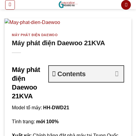
Bỏ
qua
nội
dung
MÁY PHÁT ĐIỆN DAEWOO
Máy phát điện Daewoo 21KVA
Máy phát
Contents
điện
Daewoo
21KVA
Model tổ máy:
HH-DWD21
Tình trạng:
mới 100%
Xuất xứ:
Chính hãng đặt nhà máy tại Trung Quốc.