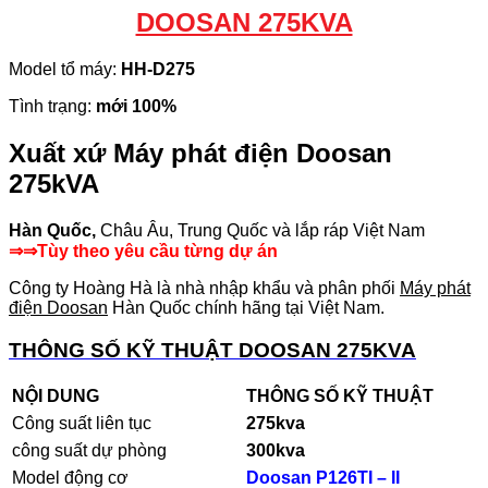
DOOSAN 275KVA
Model tổ máy:
HH-D275
Tình trạng:
mới 100%
Xuất xứ Máy phát điện Doosan
275kVA
Hàn Quốc,
Châu Âu, Trung Quốc và lắp ráp Việt Nam
⇒⇒Tùy theo yêu cầu từng dự án
Công ty Hoàng Hà là nhà nhập khẩu và phân phối
Máy phát
điện Doosan
Hàn Quốc chính hãng tại Việt Nam.
THÔNG SỐ KỸ THUẬT DOOSAN 275KVA
NỘI DUNG
THÔNG SỐ KỸ THUẬT
Công suất liên tục
275kva
công suất dự phòng
300
kva
Model động cơ
Doosan P126TI – II