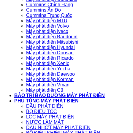
Cummins Chính Hãng
Cummins Ấn Độ
Cummins Trung Quốc
Máy phát điện MTU
Máy phát điện Volvo
Máy phát điện Iveco
Máy phát điện Baudouin
Máy phát điện Mitsubishi
Máy phát điện Hyundai
Máy phát điện Doosan
Máy phát điện Ricardo
Máy phát điện Xenic
Máy phát điện Yuchai
Máy phát điện Daewoo
Máy phát điện Korman
Máy phát điện Vman
Máy phát điện Cũ
BẢO TRÌ BẢO DƯỠNG MÁY PHÁT ĐIỆN
PHỤ TÙNG MÁY PHÁT ĐIỆN
ĐẦU PHÁT ĐIỆN
BỘ ĐIỀU TỐC
LỌC MÁY PHÁT ĐIỆN
NƯỚC LÀM MÁT
DẦU NHỚT MÁY PHÁT ĐIỆN
BỘ ĐIỀU KHIỂN MÁY PHÁT ĐIỆN