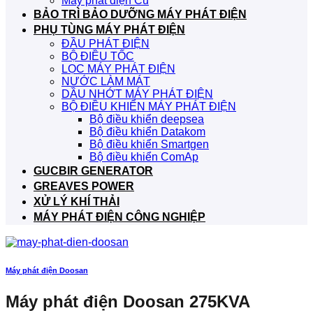
Máy phát điện Cũ
BẢO TRÌ BẢO DƯỠNG MÁY PHÁT ĐIỆN
PHỤ TÙNG MÁY PHÁT ĐIỆN
ĐẦU PHÁT ĐIỆN
BỘ ĐIỀU TỐC
LỌC MÁY PHÁT ĐIỆN
NƯỚC LÀM MÁT
DẦU NHỚT MÁY PHÁT ĐIỆN
BỘ ĐIỀU KHIỂN MÁY PHÁT ĐIỆN
Bộ điều khiển deepsea
Bộ điều khiển Datakom
Bộ điều khiển Smartgen
Bộ điều khiển ComAp
GUCBIR GENERATOR
GREAVES POWER
XỬ LÝ KHÍ THẢI
MÁY PHÁT ĐIỆN CÔNG NGHIỆP
Máy phát điện Doosan
Máy phát điện Doosan 275KVA