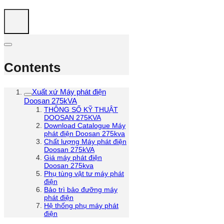
Contents
Xuất xứ Máy phát điện
Doosan 275kVA
THÔNG SỐ KỸ THUẬT
DOOSAN 275KVA
Download Catalogue Máy
phát điện Doosan 275kva
Chất lượng Máy phát điện
Doosan 275kVA
Giá máy phát điện
Doosan 275kva
Phụ tùng vật tư máy phát
điện
Bảo trì bảo đưỡng máy
phát điện
Hệ thống phụ máy phát
điện