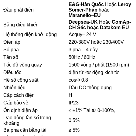
E&G-Hàn Quốc
Hoặc
Leroy
Đầu phát điện
Somer-Pháp
hoặc
Maranello
–
EU
Deepsea-UK
Hoặc
ComAp-
Bảng điều khiển
CH Séc hoặc Datakom-EU
Hệ thống điện khởi động
Acquy– 24 V
Điện áp
220-380V hoặc 230/400V
Số pha
3 pha – 4 dây
Tần số
50Hz / 60Hz
Tốc độ vòng quay
1500 vòng / phút (1500 rpm)
Điều tốc
điện tử -tự động kích từ
Hệ số công suất
cosΦ 0.8
Nhiên liệu
Dầu DO thông dụng
Cấp cách điện
H
Cấp bảo vệ
IP23
Ổn định điện áp
≤ ±1% Tải từ 0-100%,
Dao động tần số trong
0.5%
khoảng
Ba pha cân bằng tải
≤ 5%