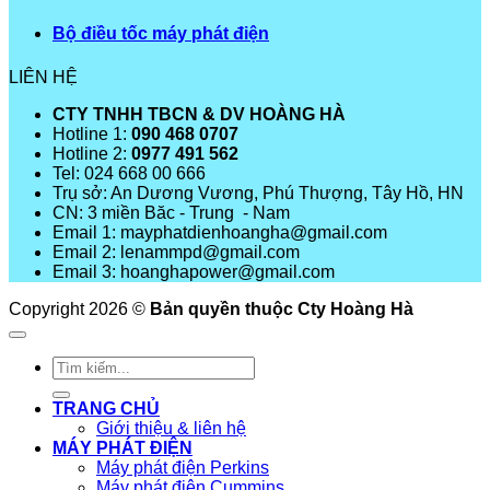
Bộ điều tốc máy phát điện
LIÊN HỆ
CTY TNHH TBCN & DV HOÀNG HÀ
Hotline 1:
090 468 0707
Hotline 2:
0977 491 562
Tel: 024 668 00 666
Trụ sở: An Dương Vương, Phú Thượng, Tây Hồ, HN
CN: 3 miền Băc - Trung - Nam
Email 1: mayphatdienhoangha@gmail.com
Email 2: lenammpd@gmail.com
Email 3: hoanghapower@gmail.com
Copyright 2026 ©
Bản quyền thuộc Cty Hoàng Hà
Tìm
kiếm:
TRANG CHỦ
Giới thiệu & liên hệ
MÁY PHÁT ĐIỆN
Máy phát điện Perkins
Máy phát điện Cummins