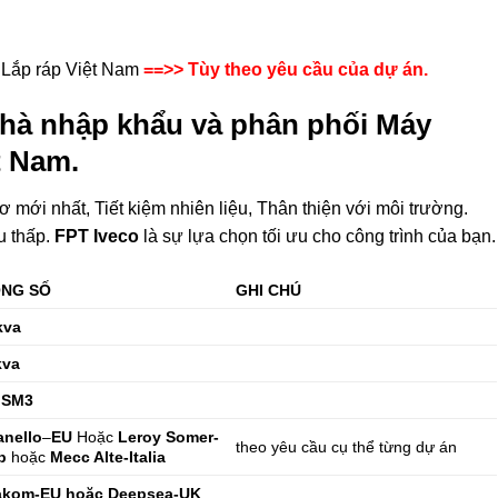
 Lắp ráp Việt Nam
==>> Tùy theo yêu cầu của dự án.
nhà nhập khẩu và phân phối
Máy
t Nam.
 mới nhất, Tiết kiệm nhiên liệu, Thân thiện với môi trường.
tu thấp.
FPT Iveco
là sự lựa chọn tối ưu cho công trình của bạn.
NG SỐ
GHI CHÚ
kva
kva
 SM3
anello
–
EU
Hoặc
Leroy Somer-
theo yêu cầu cụ thể từng dự án
p
hoặc
Mecc Alte-Italia
akom-EU hoặc Deepsea-UK