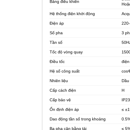
Bảng điều khiển
Hoặ
Hệ thống điện khởi động
Acq
Điện áp
220
Số pha
3 ph
Tần số
50Hz
Tốc độ vòng quay
1500
Điều tốc
điện
Hệ số công suất
cosΦ
Nhiên liệu
Dầu
Cấp cách điện
H
Cấp bảo vệ
IP2
Ổn định điện áp
≤ ±1
Dao động tần số trong khoảng
0.5
Ba pha cân bằng tải
≤ 5