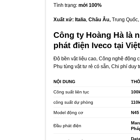
Tình trạng:
mới 100%
Xuất xứ:
Italia
,
Châu Âu,
Trung Quốc,
Công ty Hoàng Hà là 
phát điện Iveco
tại Việ
Độ bền vật liệu cao, Công nghệ động cơ
Phụ tùng vật tư rẻ có sẵn, Chi phí duy 
NỘI DUNG
THÔ
Công suất liên tục
100
công suất dự phòng
110
Model động cơ
N45
Mar
Đầu phát điện
Phá
Dat