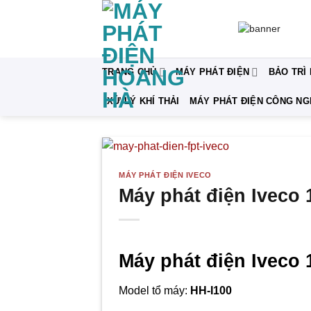
Bỏ
qua
nội
dung
TRANG CHỦ
MÁY PHÁT ĐIỆN
BẢO TRÌ
XỬ LÝ KHÍ THẢI
MÁY PHÁT ĐIỆN CÔNG NG
MÁY PHÁT ĐIỆN IVECO
Máy phát điện Iveco
Máy phát điện Iveco
Model tổ máy:
HH-
I100