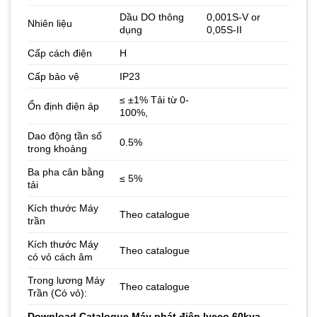
Dầu DO thông
0,001S-V or
Nhiên liệu
dụng
0,05S-II
Cấp cách điện
H
Cấp bảo vệ
IP23
≤ ±1% Tải từ 0-
Ổn định điện áp
100%,
Dao động tần số
0.5%
trong khoảng
Ba pha cân bằng
≤ 5%
tải
Kích thước Máy
Theo catalogue
trần
Kích thước Máy
Theo catalogue
có vỏ cách âm
Trong lương Máy
Theo catalogue
Trần (Có vỏ):
Download
Catalogue Máy phát điện Iveco 60kva