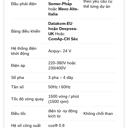
theo yêu cầu cụ
Đầu phát điện
Somer-Pháp
thể từng dự án
hoặc
Mecc Alte-
Italia
Datakom-EU
hoặc Deepsea-
Bảng điều khiển
UK
Hoặc
ComAp-CH Séc
Hệ thống điện
Acquy– 24 V
khởi động
220-380V hoặc
Điện áp
230/400V
Số pha
3 pha – 4 dây
Tần số
50Hz / 60Hz
1500 vòng / phút
Tốc độ vòng quay
(1500 rpm)
điện tử -tự động
Điều tốc
Không chổi than
kích từ
Hệ số công suất
cosΦ 0.8