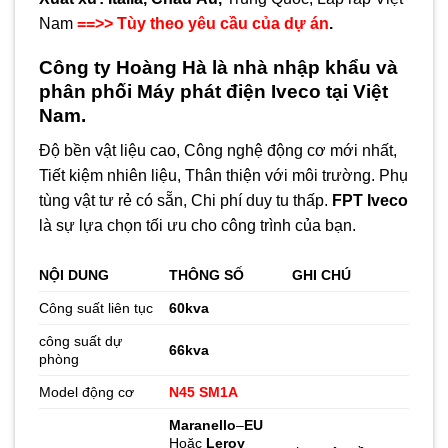
Nam
==>> Tùy theo yêu cầu của dự án
.
Công ty Hoàng Hà là nhà nhập khẩu và
phân phối
Máy phát điện Iveco
tại Việt
Nam.
Độ bền vật liệu cao, Công nghệ động cơ mới nhất,
Tiết kiệm nhiên liệu, Thân thiện với môi trường. Phụ
tùng vật tư rẻ có sẵn, Chi phí duy tu thấp.
FPT Iveco
là sự lựa chọn tối ưu cho công trình của bạn.
NỘI DUNG
THÔNG SỐ
GHI CHÚ
Công suất liên tục
60kva
công suất dự
66
kva
phòng
Model động cơ
N45 SM
1
A
Maranello
–
EU
Hoặc
Leroy