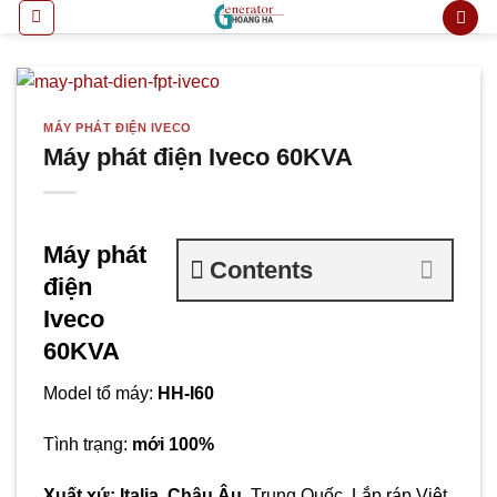
Bỏ
qua
nội
dung
MÁY PHÁT ĐIỆN IVECO
Máy phát điện Iveco 60KVA
Máy phát
Contents
điện
Iveco
60KVA
Model tổ máy:
HH-
I60
Tình trạng:
mới 100%
Xuất xứ:
Italia,
Châu Âu,
Trung Quốc, Lắp ráp Việt