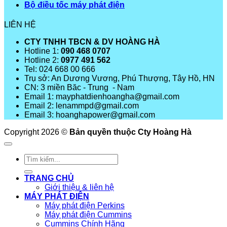
Bộ điều tốc máy phát điện
LIÊN HỆ
CTY TNHH TBCN & DV HOÀNG HÀ
Hotline 1:
090 468 0707
Hotline 2:
0977 491 562
Tel: 024 668 00 666
Trụ sở: An Dương Vương, Phú Thượng, Tây Hồ, HN
CN: 3 miền Băc - Trung - Nam
Email 1: mayphatdienhoangha@gmail.com
Email 2: lenammpd@gmail.com
Email 3: hoanghapower@gmail.com
Copyright 2026 ©
Bản quyền thuộc Cty Hoàng Hà
Tìm
kiếm:
TRANG CHỦ
Giới thiệu & liên hệ
MÁY PHÁT ĐIỆN
Máy phát điện Perkins
Máy phát điện Cummins
Cummins Chính Hãng