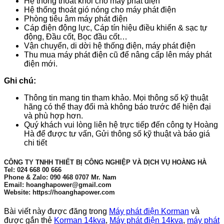
Hệ thống thoát khói cho máy phát điện
Hệ thống thoát gió nóng cho máy phát điện
Phòng tiêu âm máy phát điện
Cáp điện động lực, Cáp tín hiệu điều khiển & sạc tự
động, Đầu cốt, Bọc đầu cốt…
Vận chuyển, di dời hệ thống điện, máy phát điện
Thu mua máy phát điện cũ để nâng cấp lên máy phát
điện mới.
Ghi chú:
Thông tin mang tin tham khảo. Mọi thông số kỹ thuật
hãng có thể thay đổi mà không báo trước để hiện đại
và phù hợp hơn.
Quý khách vui lòng liên hệ trực tiếp đến công ty Hoàng
Hà để được tư vấn, Gửi thông số kỹ thuật và báo giá
chi tiết
CÔNG TY TNHH THIẾT BỊ CÔNG NGHIỆP VÀ DỊCH VỤ HOÀNG HÀ
Tel: 024 668 00 666
Phone & Zalo: 090 468 0707 Mr. Nam
Email: hoanghapower@gmail.com
Website: https://hoanghapower.com
Bài viết này được đăng trong
Máy phát điện Korman
và
được gắn thẻ
Korman 14kva
,
Máy phát điện 14kva
,
máy phát