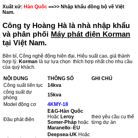
Xuất xứ:
Hàn Quốc
==>> Nhập khẩu đồng bộ về Việt
Nam.
Công ty Hoàng Hà là nhà nhập khẩu
và phân phối
Máy phát điện Korman
tại Việt Nam.
Bền bỉ, Công nghệ động hiện đại, Hiệu suất cao, giá thành
hợp lý.
Korman
là sự lựa chọn thích hợp nhất cho nhu cầu
của quý khách.
NỘI DUNG
THÔNG SỐ
GHI CHÚ
Công suất liên tục
14kva
công suất dự
15
kva
phòng
Model động cơ
4KMY-18
E&G-Hàn Quốc
Hoặc
Leroy
theo yêu cầu cụ thể
Đầu phát điện
Somer-Pháp
hoặc
từng dự án
Maranello
–
EU
Deepsea-UK
Hoặc