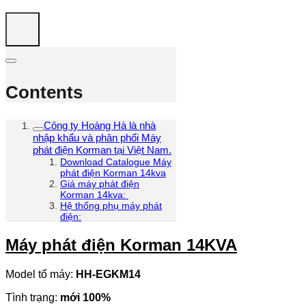
Contents
Công ty Hoàng Hà là nhà
nhập khẩu và phân phối Máy
phát điện Korman tại Việt Nam.
Download Catalogue Máy
phát điện Korman 14kva
Giá máy phát điện
Korman 14kva:
Hệ thống phụ máy phát
điện:
Máy phát điện Korman 14KVA
Model tổ máy:
HH-EGKM14
Tình trạng:
mới 100%