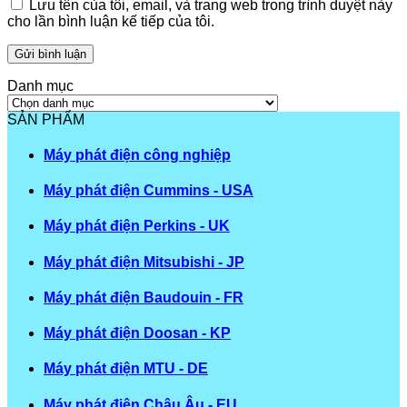
Lưu tên của tôi, email, và trang web trong trình duyệt này
cho lần bình luận kế tiếp của tôi.
Danh mục
Danh
mục
SẢN PHẨM
Máy phát điện công nghiệp
Máy phát điện Cummins - USA
Máy phát điện Perkins - UK
Máy phát điện Mitsubishi - JP
Máy phát điện Baudouin - FR
Máy phát điện Doosan - KP
Máy phát điện MTU - DE
Máy phát điện Châu Âu - EU