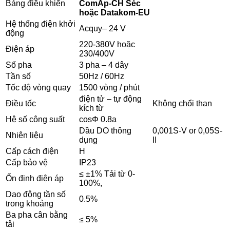
Bảng điều khiển
ComAp-CH Séc
hoặc Datakom-EU
Hệ thống điện khởi
Acquy– 24 V
động
220-380V hoặc
Điện áp
230/400V
Số pha
3 pha – 4 dây
Tần số
50Hz / 60Hz
Tốc độ vòng quay
1500 vòng / phút
điện tử – tự động
Điều tốc
Không chổi than
kích từ
Hệ số công suất
cosΦ 0.8a
Dầu DO thông
0,001S-V or 0,05S-
Nhiên liệu
dụng
II
Cấp cách điện
H
Cấp bảo vệ
IP23
≤ ±1% Tải từ 0-
Ổn định điện áp
100%,
Dao động tần số
0.5%
trong khoảng
Ba pha cân bằng
≤ 5%
tải