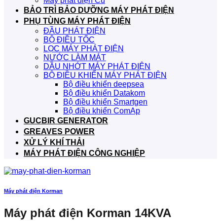
Máy phát điện Cũ
BẢO TRÌ BẢO DƯỠNG MÁY PHÁT ĐIỆN
PHỤ TÙNG MÁY PHÁT ĐIỆN
ĐẦU PHÁT ĐIỆN
BỘ ĐIỀU TỐC
LỌC MÁY PHÁT ĐIỆN
NƯỚC LÀM MÁT
DẦU NHỚT MÁY PHÁT ĐIỆN
BỘ ĐIỀU KHIỂN MÁY PHÁT ĐIỆN
Bộ điều khiển deepsea
Bộ điều khiển Datakom
Bộ điều khiển Smartgen
Bộ điều khiển ComAp
GUCBIR GENERATOR
GREAVES POWER
XỬ LÝ KHÍ THẢI
MÁY PHÁT ĐIỆN CÔNG NGHIỆP
Máy phát điện Korman
Máy phát điện Korman 14KVA