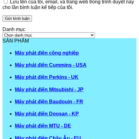
Lưu tên của tôi, email, và trang web trong trình duyệt này
cho lần bình luận kế tiếp của tôi.
Danh mục
Danh
mục
SẢN PHẨM
Máy phát điện công nghiệp
Máy phát điện Cummins - USA
Máy phát điện Perkins - UK
Máy phát điện Mitsubishi - JP
Máy phát điện Baudouin - FR
Máy phát điện Doosan - KP
Máy phát điện MTU - DE
Máy phát điện Châu Âu - EU