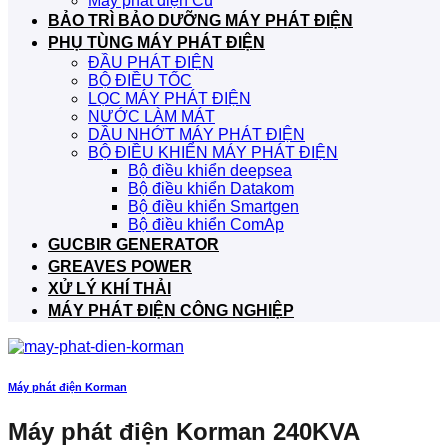
Máy phát điện Cũ
BẢO TRÌ BẢO DƯỠNG MÁY PHÁT ĐIỆN
PHỤ TÙNG MÁY PHÁT ĐIỆN
ĐẦU PHÁT ĐIỆN
BỘ ĐIỀU TỐC
LỌC MÁY PHÁT ĐIỆN
NƯỚC LÀM MÁT
DẦU NHỚT MÁY PHÁT ĐIỆN
BỘ ĐIỀU KHIỂN MÁY PHÁT ĐIỆN
Bộ điều khiển deepsea
Bộ điều khiển Datakom
Bộ điều khiển Smartgen
Bộ điều khiển ComAp
GUCBIR GENERATOR
GREAVES POWER
XỬ LÝ KHÍ THẢI
MÁY PHÁT ĐIỆN CÔNG NGHIỆP
Máy phát điện Korman
Máy phát điện Korman 240KVA