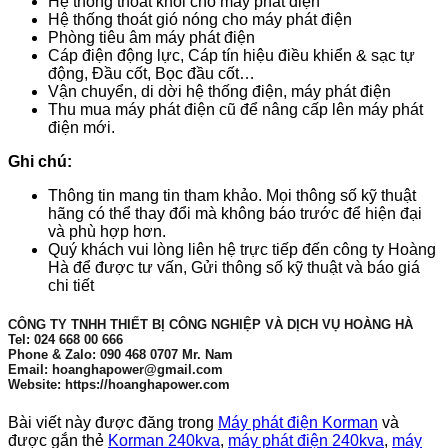
Hệ thống thoát khói cho máy phát điện
Hệ thống thoát gió nóng cho máy phát điện
Phòng tiêu âm máy phát điện
Cáp điện động lực, Cáp tín hiệu điều khiển & sạc tự
động, Đầu cốt, Bọc đầu cốt…
Vận chuyển, di dời hệ thống điện, máy phát điện
Thu mua máy phát điện cũ để nâng cấp lên máy phát
điện mới.
Ghi chú:
Thông tin mang tin tham khảo. Mọi thông số kỹ thuật
hãng có thể thay đổi mà không báo trước để hiện đại
và phù hợp hơn.
Quý khách vui lòng liên hệ trực tiếp đến công ty Hoàng
Hà để được tư vấn, Gửi thông số kỹ thuật và báo giá
chi tiết
CÔNG TY TNHH THIẾT BỊ CÔNG NGHIỆP VÀ DỊCH VỤ HOÀNG HÀ
Tel: 024 668 00 666
Phone & Zalo: 090 468 0707 Mr. Nam
Email: hoanghapower@gmail.com
Website: https://hoanghapower.com
Bài viết này được đăng trong
Máy phát điện Korman
và
được gắn thẻ
Korman 240kva
,
máy phát điện 240kva
,
máy