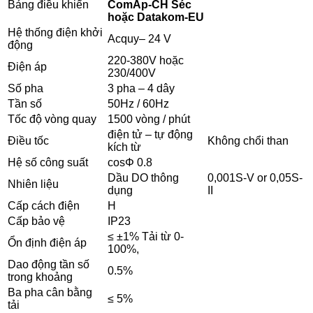
Bảng điều khiển
ComAp-CH Séc
hoặc Datakom-EU
Hệ thống điện khởi
Acquy– 24 V
động
220-380V hoặc
Điện áp
230/400V
Số pha
3 pha – 4 dây
Tần số
50Hz / 60Hz
Tốc độ vòng quay
1500 vòng / phút
điện tử – tự động
Điều tốc
Không chổi than
kích từ
Hệ số công suất
cosΦ 0.8
Dầu DO thông
0,001S-V or 0,05S-
Nhiên liệu
dụng
II
Cấp cách điện
H
Cấp bảo vệ
IP23
≤ ±1% Tải từ 0-
Ổn định điện áp
100%,
Dao động tần số
0.5%
trong khoảng
Ba pha cân bằng
≤ 5%
tải