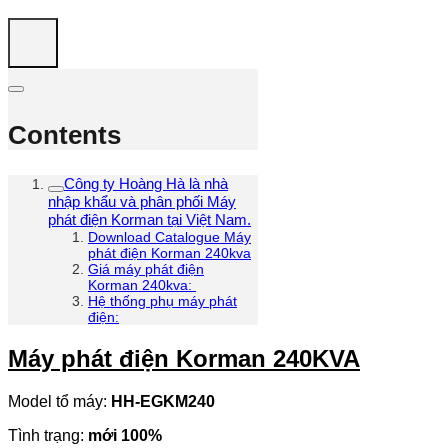
Contents
Công ty Hoàng Hà là nhà
nhập khẩu và phân phối Máy
phát điện Korman tại Việt Nam.
Download Catalogue Máy
phát điện Korman 240kva
Giá máy phát điện
Korman 240kva:
Hệ thống phụ máy phát
điện:
Máy phát điện Korman 240KVA
Model tổ máy:
HH-EGKM240
Tình trạng:
mới 100%