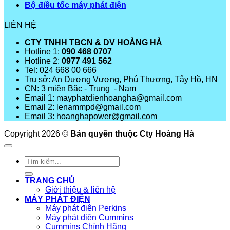
Bộ điều tốc máy phát điện
LIÊN HỆ
CTY TNHH TBCN & DV HOÀNG HÀ
Hotline 1:
090 468 0707
Hotline 2:
0977 491 562
Tel: 024 668 00 666
Trụ sở: An Dương Vương, Phú Thượng, Tây Hồ, HN
CN: 3 miền Băc - Trung - Nam
Email 1: mayphatdienhoangha@gmail.com
Email 2: lenammpd@gmail.com
Email 3: hoanghapower@gmail.com
Copyright 2026 ©
Bản quyền thuộc Cty Hoàng Hà
Tìm
kiếm:
TRANG CHỦ
Giới thiệu & liên hệ
MÁY PHÁT ĐIỆN
Máy phát điện Perkins
Máy phát điện Cummins
Cummins Chính Hãng