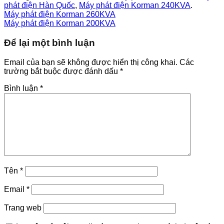
phát điện Hàn Quốc
,
Máy phát điện Korman 240KVA
.
Máy phát điện Korman 260KVA
Máy phát điện Korman 200KVA
Để lại một bình luận
Email của bạn sẽ không được hiển thị công khai.
Các
trường bắt buộc được đánh dấu
*
Bình luận
*
Tên
*
Email
*
Trang web