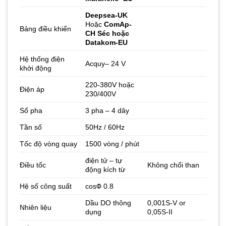
Deepsea-UK
Hoặc
ComAp-
Bảng điều khiển
CH Séc hoặc
Datakom-EU
Hệ thống điện
Acquy– 24 V
khởi động
220-380V hoặc
Điện áp
230/400V
Số pha
3 pha – 4 dây
Tần số
50Hz / 60Hz
Tốc độ vòng quay
1500 vòng / phút
điện tử – tự
Điều tốc
Không chổi than
động kích từ
Hệ số công suất
cosΦ 0.8
Dầu DO thông
0,001S-V or
Nhiên liệu
dụng
0,05S-II