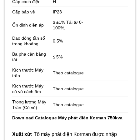
Cấp cách điện
H
Cấp bảo vệ
IP23
≤ ±1% Tải từ 0-
Ổn định điện áp
100%,
Dao động tần số
0.5%
trong khoảng
Ba pha cân bằng
≤ 5%
tải
Kích thước Máy
Theo catalogue
trần
Kích thước Máy
Theo catalogue
có vỏ cách âm
Trong lương Máy
Theo catalogue
Trần (Có vỏ):
Download
Catalogue Máy phát điện Korman 750kva
Xuất xứ:
Tổ máy phát điện Korman được nhập