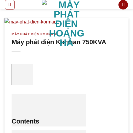
Bỏ
qua
nội
dung
MÁY PHÁT ĐIỆN KORMAN
Máy phát điện Korman 750KVA
Contents