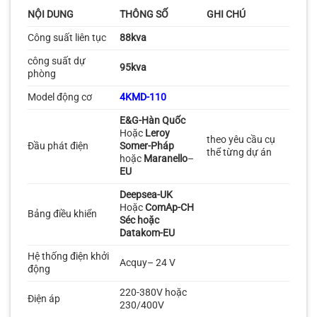
NỘI DUNG
THÔNG SỐ
GHI CHÚ
Công suất liên tục
88kva
công suất dự
95
kva
phòng
Model động cơ
4KMD-110
E&G-Hàn Quốc
Hoặc
Leroy
theo yêu cầu cụ
Đầu phát điện
Somer-Pháp
thể từng dự án
hoặc
Maranello
–
EU
Deepsea-UK
Hoặc
ComAp-CH
Bảng điều khiển
Séc hoặc
Datakom-EU
Hệ thống điện khởi
Acquy– 24 V
động
220-380V hoặc
Điện áp
230/400V