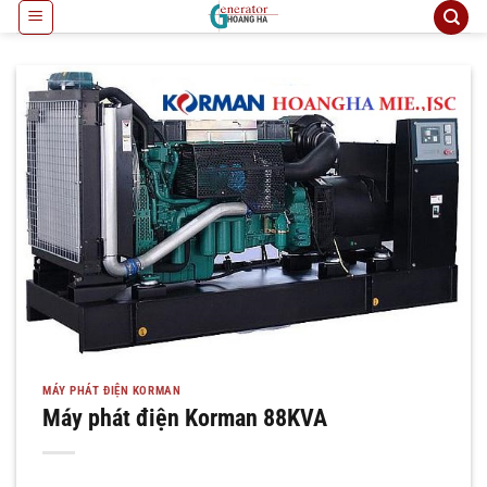
Bỏ
qua
nội
dung
MÁY PHÁT ĐIỆN KORMAN
Máy phát điện Korman 88KVA