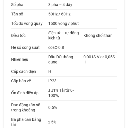
Số pha
3 pha – 4 dây
Tần số
50Hz / 60Hz
Tốc độ vòng quay
1500 vòng / phút
điện tử – tự động
Điều tốc
Không chổi than
kích từ
Hệ số công suất
cosΦ 0.8
Dầu DO thông
0,001S-V or 0,05S-
Nhiên liệu
dụng
II
Cấp cách điện
H
Cấp bảo vệ
IP23
≤ ±1% Tải từ 0-
Ổn định điện áp
100%,
Dao động tần số
0.5%
trong khoảng
Ba pha cân bằng
≤ 5%
tải