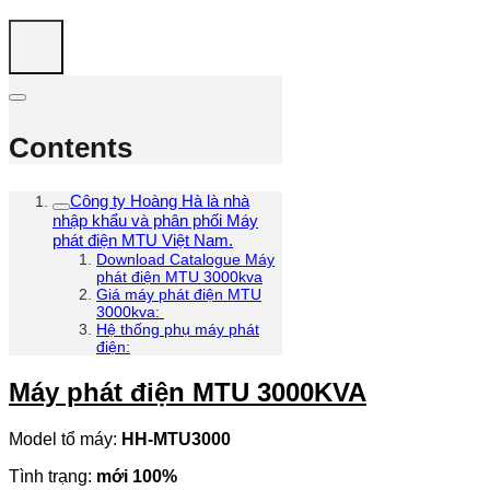
Contents
Công ty Hoàng Hà là nhà
nhập khẩu và phân phối Máy
phát điện MTU Việt Nam.
Download Catalogue Máy
phát điện MTU 3000kva
Giá máy phát điện MTU
3000kva:
Hệ thống phụ máy phát
điện:
Máy phát điện MTU 3000KVA
Model tổ máy:
HH-
MTU
3000
Tình trạng:
mới
100
%