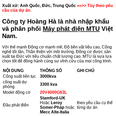
Xuất xứ:
Anh Quốc
,
Đức
, Trung Quốc
==>> Tùy theo yêu
cầu của dự án.
Công ty Hoàng Hà là nhà nhập khẩu
và phân phối
Máy phát điện MTU
Việt
Nam.
Với thế mạnh Động cơ mạnh mẽ, Độ bền vật liệu cao, Công
nghệ tối tân, Thân thiện với môi trường. Động cơ được sản
xuất tại Đức với tiêu chuẩn chất lượng cao. MTU là sựa lựa
chọn tốt để đồng hành cùng sự vĩnh cửu của mọi công trình.
NỘI DUNG
THÔNG SỐ
GHI CHÚ
Công suất liên tục
3000
kva
công suất dự
3300
kva
phòng
Model động cơ
20V4000G63L
Stamford-UK
Hoặc
Leroy
theo yêu cầu cụ thể
Đầu phát điện
Somer-Pháp
hoặc
từng dự án
Mecc Alte-Italia