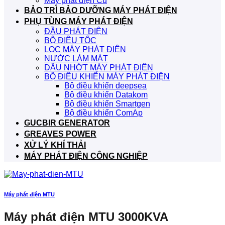
Máy phát điện Cũ
BẢO TRÌ BẢO DƯỠNG MÁY PHÁT ĐIỆN
PHỤ TÙNG MÁY PHÁT ĐIỆN
ĐẦU PHÁT ĐIỆN
BỘ ĐIỀU TỐC
LỌC MÁY PHÁT ĐIỆN
NƯỚC LÀM MÁT
DẦU NHỚT MÁY PHÁT ĐIỆN
BỘ ĐIỀU KHIỂN MÁY PHÁT ĐIỆN
Bộ điều khiển deepsea
Bộ điều khiển Datakom
Bộ điều khiển Smartgen
Bộ điều khiển ComAp
GUCBIR GENERATOR
GREAVES POWER
XỬ LÝ KHÍ THẢI
MÁY PHÁT ĐIỆN CÔNG NGHIỆP
Máy phát điện MTU
Máy phát điện MTU 3000KVA