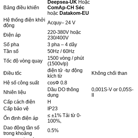
Deepsea-UK
Hoặc
Bảng điều khiển
ComAp-CH Séc
hoặc
Datakom-EU
Hệ thống điện khởi
Acquy– 24 V
động
220-380V hoặc
Điện áp
230/400V
Số pha
3 pha – 4 dây
Tần số
50Hz / 60Hz
1500 vòng / phút
Tốc độ vòng quay
(1500v/p)
điện tử -tự động
Điều tốc
Không chổi than
kích từ
Hệ số công suất
cosΦ 0.8
Dầu DO thông
0,001S-V or 0,05S-
Nhiên liệu
dụng
II
Cấp cách điện
H
Cấp bảo vệ
IP23
≤ ±1% Tải từ 0-
Ổn định điện áp
100%,
Dao động tần số
0.5%
trong khoảng