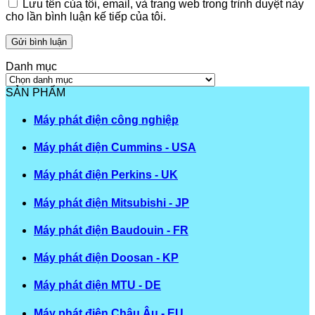
Lưu tên của tôi, email, và trang web trong trình duyệt này
cho lần bình luận kế tiếp của tôi.
Danh mục
Danh
mục
SẢN PHẨM
Máy phát điện công nghiệp
Máy phát điện Cummins - USA
Máy phát điện Perkins - UK
Máy phát điện Mitsubishi - JP
Máy phát điện Baudouin - FR
Máy phát điện Doosan - KP
Máy phát điện MTU - DE
Máy phát điện Châu Âu - EU