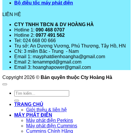
Bộ điều tốc máy phát điện
LIÊN HỆ
CTY TNHH TBCN & DV HOÀNG HÀ
Hotline 1:
090 468 0707
Hotline 2:
0977 491 562
Tel: 024 668 00 666
Trụ sở: An Dương Vương, Phú Thượng, Tây Hồ, HN
CN: 3 miền Băc - Trung - Nam
Email 1: mayphatdienhoangha@gmail.com
Email 2: lenammpd@gmail.com
Email 3: hoanghapower@gmail.com
Copyright 2026 ©
Bản quyền thuộc Cty Hoàng Hà
Tìm
kiếm:
TRANG CHỦ
Giới thiệu & liên hệ
MÁY PHÁT ĐIỆN
Máy phát điện Perkins
Máy phát điện Cummins
Cummins Chính Hãng