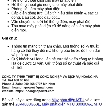
Hệ thống thoát khói cho máy phát điện
Hệ thống thoát gió nóng cho máy phát điện
Phòng tiêu âm máy phát điện
Cáp điện động lực, Cáp tín hiệu điều khiển & sạc tự
động, Đầu cốt, Bọc đầu cốt…
Vận chuyển, di dời hệ thống điện, máy phát điện
Thu mua máy phát điện cũ để nâng cấp lên máy phát
điện mới.
Ghi chú:
Thông tin mang tin tham khảo. Mọi thông số kỹ thuật
hãng có thể thay đổi mà không báo trước để hiện đại
và phù hợp hơn.
Quý khách vui lòng liên hệ trực tiếp đến công ty Hoàng
Hà để được tư vấn, Gửi thông số kỹ thuật và báo giá
chi tiết
CÔNG TY TNHH THIẾT BỊ CÔNG NGHIỆP VÀ DỊCH VỤ HOÀNG HÀ
Tel: 024 668 00 666
Phone & Zalo: 090 468 0707 Mr. Nam
Email: hoanghapower@gmail.com
Website: https://hoanghapower.com
Bài viết này được đăng trong
Máy phát điện MTU
và được
gắn thẻ
20V4000G63L
,
Máy phát điện MTU 3000KVA
,
MTU