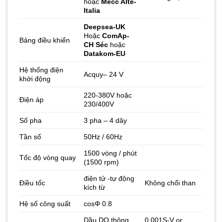
hoặc
Mecc Alte-
Italia
Deepsea-UK
Hoặc
ComAp-
Bảng điều khiển
CH Séc
hoặc
Datakom-EU
Hệ thống điện
Acquy– 24 V
khởi động
220-380V hoặc
Điện áp
230/400V
Số pha
3 pha – 4 dây
Tần số
50Hz / 60Hz
1500 vòng / phút
Tốc độ vòng quay
(1500 rpm)
điện tử -tự động
Điều tốc
Không chổi than
kích từ
Hệ số công suất
cosΦ 0.8
Dầu DO thông
0,001S-V or