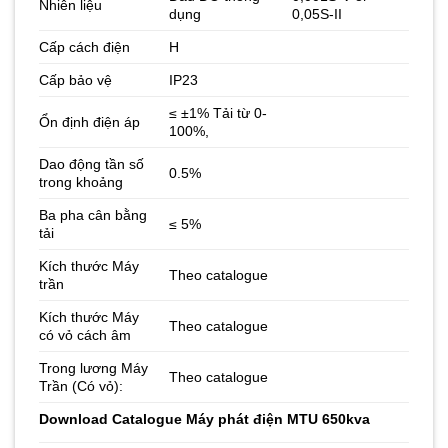
Nhiên liệu
dụng
0,05S-II
Cấp cách điện
H
Cấp bảo vệ
IP23
≤ ±1% Tải từ 0-
Ổn định điện áp
100%,
Dao động tần số
0.5%
trong khoảng
Ba pha cân bằng
≤ 5%
tải
Kích thước Máy
Theo catalogue
trần
Kích thước Máy
Theo catalogue
có vỏ cách âm
Trong lương Máy
Theo catalogue
Trần (Có vỏ):
Download
Catalogue Máy phát điện MTU 650kva