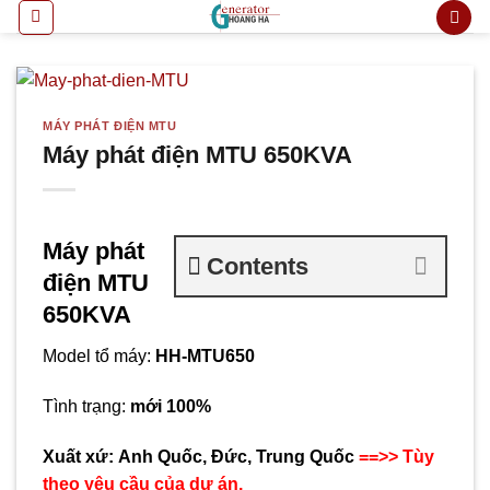
Bỏ
qua
nội
dung
MÁY PHÁT ĐIỆN MTU
Máy phát điện MTU 650KVA
Máy phát
Contents
điện MTU
650KVA
Model tổ máy:
HH-MTU650
Tình trạng:
mới 100%
Xuất xứ:
Anh Quốc, Đức, Trung Quốc
==>> Tùy
theo yêu cầu của dự án.