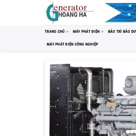
Bỏ
qua
nội
dung
TRANG CHỦ
MÁY PHÁT ĐIỆN
BẢO TRÌ BẢO D
MÁY PHÁT ĐIỆN CÔNG NGHIỆP