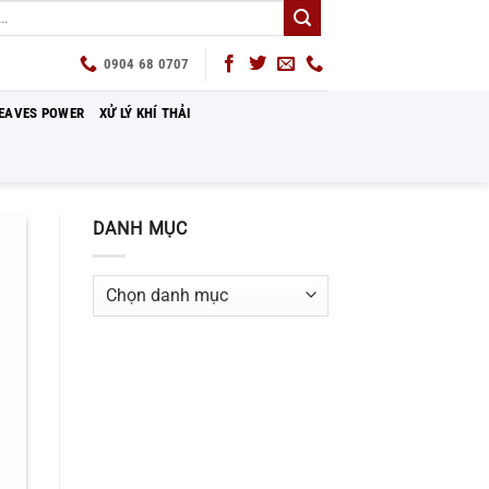
0904 68 0707
EAVES POWER
XỬ LÝ KHÍ THẢI
DANH MỤC
Danh
mục