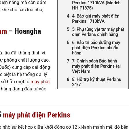
 điện năng mà còn đảm
Perkins 1710kVA (Model:
HH-P1875)
t khe cho các tòa nhà,
4. Báo giá máy phát điện
Perkins 1710kVA
5. Phụ tùng vật tư máy phát
Nam
– Hoangha
điện Perkins chính hãng
6. Bảo trì bảo dưỡng máy
phát điện Perkins chuẩn
ừ lâu đã khẳng định vị
hãng
 dự phòng chất lượng cao.
7. Chính sách Bảo hành
máy phát điện Perkins tại
 Quốc) cung cấp dải động
Việt Nam
 biệt là hệ thống đại lý
8. Hỗ trợ kỹ thuật Perkins
c sở hữu một tổ
máy phát
24/7
h hàng đang đầu tư vào
ổ
máy phát điện Perkins
nhờ sự kết hợp giữa khối động cơ 12 xi-lanh mạnh mẽ, độ bền