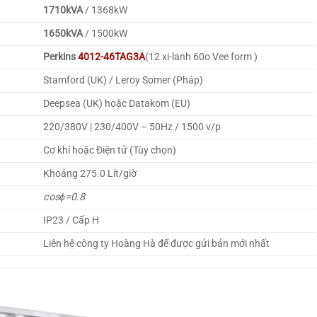
1710kVA
/ 1368kW
1650kVA
/ 1500kW
Perkins
4012-46TAG3A
(12 xi-lanh 60o Vee form )
Stamford (UK) / Leroy Somer (Pháp)
Deepsea (UK) hoặc Datakom (EU)
220/380V | 230/400V – 50Hz / 1500 v/p
Cơ khí hoặc Điện tử (Tùy chọn)
Khoảng 275.0 Lít/giờ
cos
ϕ
=
0.8
IP23 / Cấp H
Liên hệ công ty Hoàng Hà để được gửi bản mới nhất