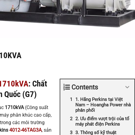
710KVA
 1710kVA
: Chất
Contents
h Quốc (G7)
1. Hãng Perkins tại Việt
Nam – Hoangha Power nhà
ục
1710kVA
(Công suất
phân phối
ổ máy phân khúc cao cấp,
2. Ưu điểm vượt trội của tổ
 trong các môi trường
máy phát điện Perkins
kins
4012-46TAG3A
, sản
3. Thông số kỹ thuật