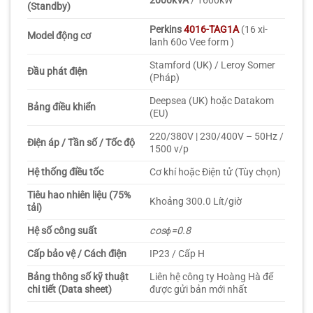
2000kVA
/ 1600kW
(Standby)
Perkins
4016-TAG1A
(16 xi-
Model động cơ
lanh 60o Vee form )
Stamford (UK) / Leroy Somer
Đầu phát điện
(Pháp)
Deepsea (UK) hoặc Datakom
Bảng điều khiển
(EU)
220/380V | 230/400V – 50Hz /
Điện áp / Tần số / Tốc độ
1500 v/p
Hệ thống điều tốc
Cơ khí hoặc Điện tử (Tùy chọn)
Tiêu hao nhiên liệu (75%
Khoảng 300.0 Lít/giờ
tải)
Hệ số công suất
cos
ϕ
=
0.8
Cấp bảo vệ / Cách điện
IP23 / Cấp H
Bảng thông số kỹ thuật
Liên hệ công ty Hoàng Hà để
chi tiết (Data sheet)
được gửi bản mới nhất