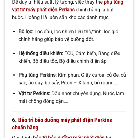
Để duy trì hiệu suất lý tưởng, việc thay thế
phụ tùng
vật tư máy phát điện Perkins
chính hãng là bắt
buộc. Hoàng Hà luôn sẵn kho các danh mục:
Bộ lọc:
Lọc dầu, lọc nhiên liệu thô/tinh, lọc gió
chính hãng giúp bảo vệ buồng đốt.
Hệ thống điều khiển:
ECU, Cảm biến, Bảng điều
khiển, Bộ điều tốc, Bộ điều chỉnh điện áp
Phụ tùng Perkins:
Kim phun, Giây curoa, củ đề, củ
sạc, ắc quy, bộ sấy, Piton – Xilanh, bộ roăng,…
Vật tư Perkins:
Dầu nhớt chuyên dụng, Nước làm
mát chống đông cặn,…
6.
Bảo trì bảo dưỡng máy phát điện Perkins
chuẩn hãng
Quy trình
bảo trì bảo dưỡng máy phát điện
tại