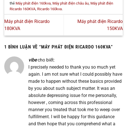
thẻ
Máy phát điện 160kva
,
Máy phát điện châu âu
,
Máy phát điện
Ricardo 160KVA
,
Ricardo 160kva
.
Máy phát điện Ricardo
Máy phát điện Ricardo
180KVA
150KVA
1 BÌNH LUẬN VỀ “
MÁY PHÁT ĐIỆN RICARDO 160KVA
”
vibe
cho biết:
I precisely needed to thank you so much yet
again. I am not sure what I could possibly have
made to happen without these basics provided
by you about such subject matter. It was an
absolute depressing issue for me personally,
however , coming across this professional
manner you treated that took me to weep over
fulfillment. I will be happy for this guidance
and then hope that you comprehend what a