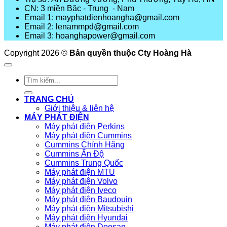
CN: 3 miền Băc - Trung - Nam
Email 1: mayphatdienhoangha@gmail.com
Email 2: lenammpd@gmail.com
Email 3: hoanghapower@gmail.com
Copyright 2026 ©
Bản quyền thuộc Cty Hoàng Hà
Tìm
kiếm:
TRANG CHỦ
Giới thiệu & liên hệ
MÁY PHÁT ĐIỆN
Máy phát điện Perkins
Máy phát điện Cummins
Cummins Chính Hãng
Cummins Ấn Độ
Cummins Trung Quốc
Máy phát điện MTU
Máy phát điện Volvo
Máy phát điện Iveco
Máy phát điện Baudouin
Máy phát điện Mitsubishi
Máy phát điện Hyundai
Máy phát điện Doosan