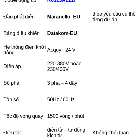
Model động cơ
R
6113AZLD
theo yêu cầu cụ thể
Đầu phát điện
Maranello
–
EU
từng dự án
Bảng điều khiển
Datakom-EU
Hệ thống điện khởi
Acquy– 24 V
động
220-380V hoặc
Điện áp
230/400V
Số pha
3 pha – 4 dây
Tần số
50Hz / 60Hz
Tốc độ vòng quay
1500 vòng / phút
điện tử – tự động
Điều tốc
Không chổi than
kích từ