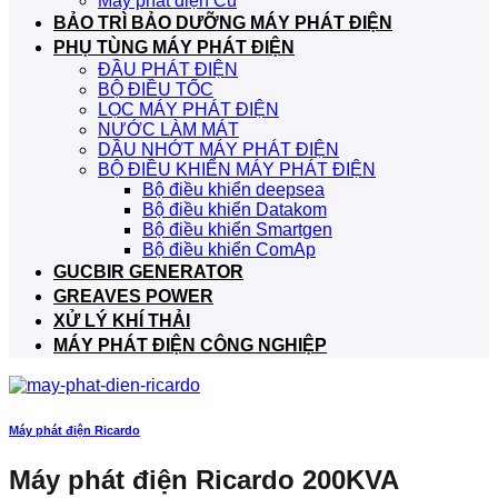
Máy phát điện Cũ
BẢO TRÌ BẢO DƯỠNG MÁY PHÁT ĐIỆN
PHỤ TÙNG MÁY PHÁT ĐIỆN
ĐẦU PHÁT ĐIỆN
BỘ ĐIỀU TỐC
LỌC MÁY PHÁT ĐIỆN
NƯỚC LÀM MÁT
DẦU NHỚT MÁY PHÁT ĐIỆN
BỘ ĐIỀU KHIỂN MÁY PHÁT ĐIỆN
Bộ điều khiển deepsea
Bộ điều khiển Datakom
Bộ điều khiển Smartgen
Bộ điều khiển ComAp
GUCBIR GENERATOR
GREAVES POWER
XỬ LÝ KHÍ THẢI
MÁY PHÁT ĐIỆN CÔNG NGHIỆP
Máy phát điện Ricardo
Máy phát điện Ricardo 200KVA