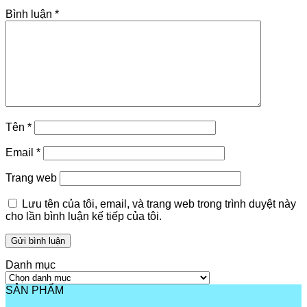
Bình luận
*
Tên
*
Email
*
Trang web
Lưu tên của tôi, email, và trang web trong trình duyệt này
cho lần bình luận kế tiếp của tôi.
Danh mục
Danh
mục
SẢN PHẨM