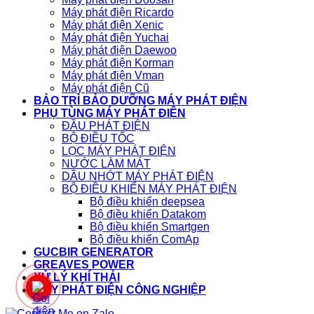
Máy phát điện Ricardo
Máy phát điện Xenic
Máy phát điện Yuchai
Máy phát điện Daewoo
Máy phát điện Korman
Máy phát điện Vman
Máy phát điện Cũ
BẢO TRÌ BẢO DƯỠNG MÁY PHÁT ĐIỆN
PHỤ TÙNG MÁY PHÁT ĐIỆN
ĐẦU PHÁT ĐIỆN
BỘ ĐIỀU TỐC
LỌC MÁY PHÁT ĐIỆN
NƯỚC LÀM MÁT
DẦU NHỚT MÁY PHÁT ĐIỆN
BỘ ĐIỀU KHIỂN MÁY PHÁT ĐIỆN
Bộ điều khiển deepsea
Bộ điều khiển Datakom
Bộ điều khiển Smartgen
Bộ điều khiển ComAp
GUCBIR GENERATOR
GREAVES POWER
XỬ LÝ KHÍ THẢI
MÁY PHÁT ĐIỆN CÔNG NGHIỆP