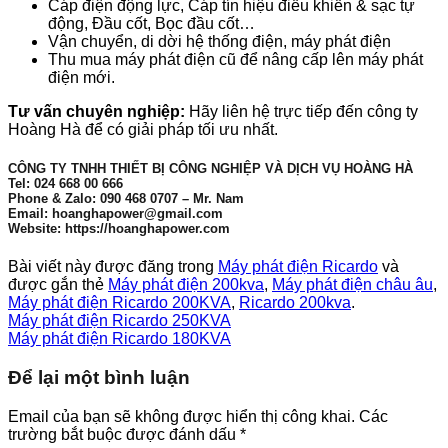
Cáp điện động lực, Cáp tín hiệu điều khiển & sạc tự
động, Đầu cốt, Bọc đầu cốt…
Vận chuyển, di dời hệ thống điện, máy phát điện
Thu mua máy phát điện cũ để nâng cấp lên máy phát
điện mới.
Tư vấn chuyên nghiệp:
Hãy liên hệ trực tiếp đến công ty
Hoàng Hà để có giải pháp tối ưu nhất.
CÔNG TY TNHH THIẾT BỊ CÔNG NGHIỆP VÀ DỊCH VỤ HOÀNG HÀ
Tel: 024 668 00 666
Phone & Zalo: 090 468 0707 – Mr. Nam
Email: hoanghapower@gmail.com
Website: https://hoanghapower.com
Bài viết này được đăng trong
Máy phát điện Ricardo
và
được gắn thẻ
Máy phát điện 200kva
,
Máy phát điện châu âu
,
Máy phát điện Ricardo 200KVA
,
Ricardo 200kva
.
Máy phát điện Ricardo 250KVA
Máy phát điện Ricardo 180KVA
Để lại một bình luận
Email của bạn sẽ không được hiển thị công khai.
Các
trường bắt buộc được đánh dấu
*