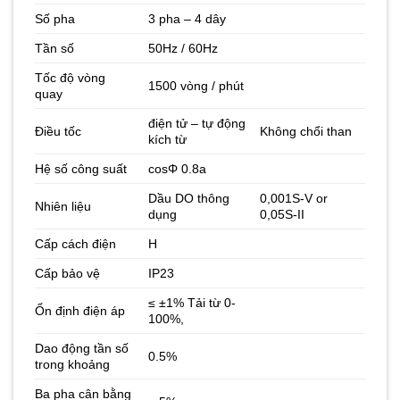
Số pha
3 pha – 4 dây
Tần số
50Hz / 60Hz
Tốc độ vòng
1500 vòng / phút
quay
điện tử – tự động
Điều tốc
Không chổi than
kích từ
Hệ số công suất
cosΦ 0.8a
Dầu DO thông
0,001S-V or
Nhiên liệu
dụng
0,05S-II
Cấp cách điện
H
Cấp bảo vệ
IP23
≤ ±1% Tải từ 0-
Ổn định điện áp
100%,
Dao động tần số
0.5%
trong khoảng
Ba pha cân bằng