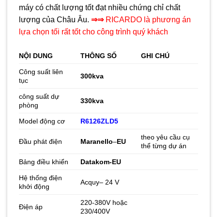
máy có chất lượng tốt đạt nhiều chứng chỉ chất
lượng của Châu Âu.
⇒⇒
RICARDO là phương án
lựa chọn tối rất tốt cho công trình quý khách
NỘI DUNG
THÔNG SỐ
GHI CHÚ
Công suất liên
300kva
tục
công suất dự
330
kva
phòng
Model động cơ
R6126ZLD5
theo yêu cầu cụ
Đầu phát điện
Maranello
–
EU
thể từng dự án
Bảng điều khiển
Datakom-EU
Hệ thống điện
Acquy– 24 V
khởi động
220-380V hoặc
Điện áp
230/400V