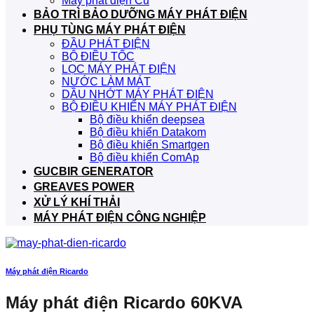
Máy phát điện Cũ
BẢO TRÌ BẢO DƯỠNG MÁY PHÁT ĐIỆN
PHỤ TÙNG MÁY PHÁT ĐIỆN
ĐẦU PHÁT ĐIỆN
BỘ ĐIỀU TỐC
LỌC MÁY PHÁT ĐIỆN
NƯỚC LÀM MÁT
DẦU NHỚT MÁY PHÁT ĐIỆN
BỘ ĐIỀU KHIỂN MÁY PHÁT ĐIỆN
Bộ điều khiển deepsea
Bộ điều khiển Datakom
Bộ điều khiển Smartgen
Bộ điều khiển ComAp
GUCBIR GENERATOR
GREAVES POWER
XỬ LÝ KHÍ THẢI
MÁY PHÁT ĐIỆN CÔNG NGHIỆP
Máy phát điện Ricardo
Máy phát điện Ricardo 60KVA