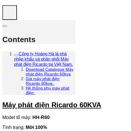
Contents
Công ty Hoàng Hà là nhà
nhập khẩu và phân phối Máy
phát điện Ricardo tại Việt Nam.
Download Catalogue Máy
phát điện Ricardo 60kva
Giá máy phát điện
Ricardo 60kva:
Hệ thống phụ máy phát
điện:
Máy phát điện Ricardo 60KVA
Model tổ máy:
HH-R60
Tình trạng:
Mới
100%