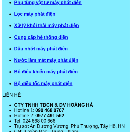
Phụ tùng vật tư máy phát điện
Lọc máy phát điện
Xử lý khói thải máy phát điện
Cung cấp hệ thống điện
Dầu nhớt máy phát điện
Nước làm mát máy phát điện
Bộ điêu khiển máy phát điện
Bộ điều tốc máy phát điện
LIÊN HỆ
CTY TNHH TBCN & DV HOÀNG HÀ
Hotline 1:
090 468 0707
Hotline 2:
0977 491 562
Tel: 024 668 00 666
Trụ sở: An Dương Vương, Phú Thượng, Tây Hồ, HN
CN: 3 miền Băc - Trung - Nam