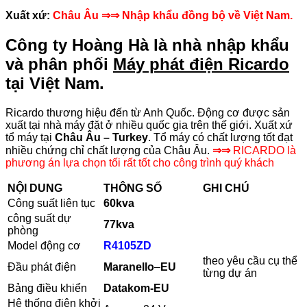
Xuất xứ:
Châu Âu
⇒⇒ Nhập khẩu đồng bộ về Việt Nam.
Công ty Hoàng Hà là nhà nhập khẩu
và phân phối
Máy phát điện Ricardo
tại Việt Nam.
Ricardo thương hiệu đến từ Anh Quốc. Động cơ được sản
xuất tại nhà máy đặt ở nhiều quốc gia trên thế giới. Xuất xứ
tổ máy tại
Châu Âu – Turkey
. Tổ máy có chất lượng tốt đạt
nhiều chứng chỉ chất lượng của Châu Âu.
⇒⇒
RICARDO là
phương án lựa chọn tối rất tốt cho công trình quý khách
NỘI DUNG
THÔNG SỐ
GHI CHÚ
Công suất liên tục
60kva
công suất dự
77kva
phòng
Model động cơ
R
4105ZD
theo yêu cầu cụ thể
Đầu phát điện
Maranello
–
EU
từng dự án
Bảng điều khiển
Datakom-EU
Hệ thống điện khởi