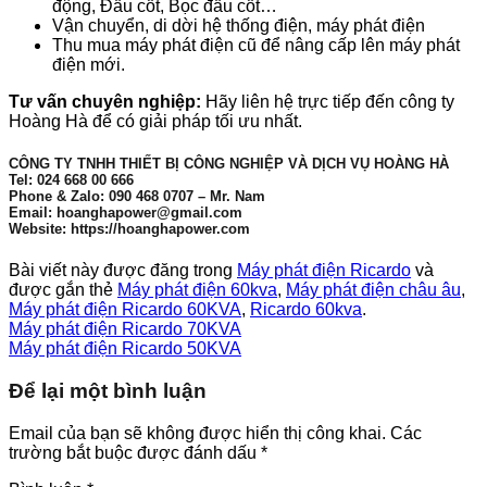
động, Đầu cốt, Bọc đầu cốt…
Vận chuyển, di dời hệ thống điện, máy phát điện
Thu mua máy phát điện cũ để nâng cấp lên máy phát
điện mới.
Tư vấn chuyên nghiệp:
Hãy liên hệ trực tiếp đến công ty
Hoàng Hà để có giải pháp tối ưu nhất.
CÔNG TY TNHH THIẾT BỊ CÔNG NGHIỆP VÀ DỊCH VỤ HOÀNG HÀ
Tel: 024 668 00 666
Phone & Zalo: 090 468 0707 – Mr. Nam
Email: hoanghapower@gmail.com
Website: https://hoanghapower.com
Bài viết này được đăng trong
Máy phát điện Ricardo
và
được gắn thẻ
Máy phát điện 60kva
,
Máy phát điện châu âu
,
Máy phát điện Ricardo 60KVA
,
Ricardo 60kva
.
Máy phát điện Ricardo 70KVA
Máy phát điện Ricardo 50KVA
Để lại một bình luận
Email của bạn sẽ không được hiển thị công khai.
Các
trường bắt buộc được đánh dấu
*