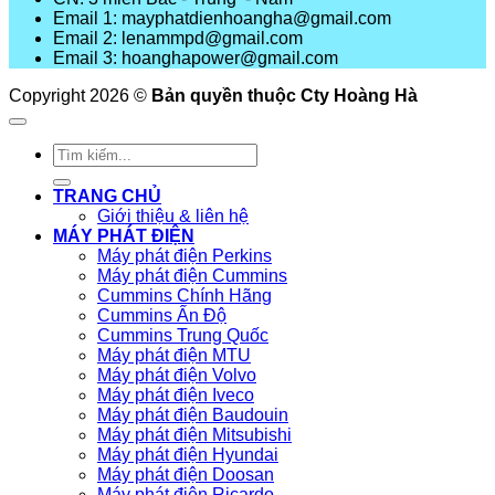
Email 1: mayphatdienhoangha@gmail.com
Email 2: lenammpd@gmail.com
Email 3: hoanghapower@gmail.com
Copyright 2026 ©
Bản quyền thuộc Cty Hoàng Hà
Tìm
kiếm:
TRANG CHỦ
Giới thiệu & liên hệ
MÁY PHÁT ĐIỆN
Máy phát điện Perkins
Máy phát điện Cummins
Cummins Chính Hãng
Cummins Ấn Độ
Cummins Trung Quốc
Máy phát điện MTU
Máy phát điện Volvo
Máy phát điện Iveco
Máy phát điện Baudouin
Máy phát điện Mitsubishi
Máy phát điện Hyundai
Máy phát điện Doosan
Máy phát điện Ricardo