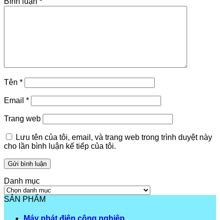
Bình luận
*
Tên
*
Email
*
Trang web
Lưu tên của tôi, email, và trang web trong trình duyệt này
cho lần bình luận kế tiếp của tôi.
Danh mục
Danh
mục
SẢN PHẨM
Máy phát điện công nghiệp