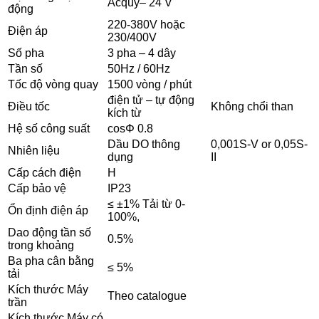
Acquy– 24 V
động
220-380V hoặc
Điện áp
230/400V
Số pha
3 pha – 4 dây
Tần số
50Hz / 60Hz
Tốc độ vòng quay
1500 vòng / phút
điện tử – tự động
Điều tốc
Không chổi than
kích từ
Hệ số công suất
cosΦ 0.8
Dầu DO thông
0,001S-V or 0,05S-
Nhiên liệu
dụng
II
Cấp cách điện
H
Cấp bảo vệ
IP23
≤ ±1% Tải từ 0-
Ổn định điện áp
100%,
Dao động tần số
0.5%
trong khoảng
Ba pha cân bằng
≤ 5%
tải
Kích thước Máy
Theo catalogue
trần
Kích thước Máy có