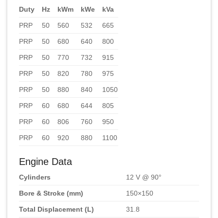
Duty
Hz
kWm
kWe
kVa
PRP
50
560
532
665
PRP
50
680
640
800
PRP
50
770
732
915
PRP
50
820
780
975
PRP
50
880
840
1050
PRP
60
680
644
805
PRP
60
806
760
950
PRP
60
920
880
1100
Engine Data
Cylinders
12 V @ 90°
Bore & Stroke (mm)
150×150
Total Displacement (L)
31.8