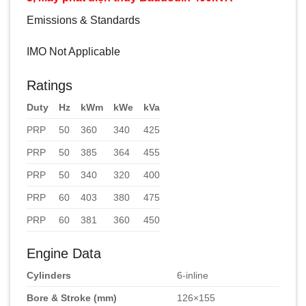
Emissions & Standards
IMO Not Applicable
Ratings
Duty
Hz
kWm
kWe
kVa
PRP
50
360
340
425
PRP
50
385
364
455
PRP
50
340
320
400
PRP
60
403
380
475
PRP
60
381
360
450
Engine Data
Cylinders
6-inline
Bore & Stroke (mm)
126×155