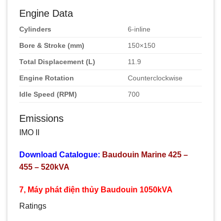
Engine Data
Cylinders
6-inline
Bore & Stroke (mm)
150×150
Total Displacement (L)
11.9
Engine Rotation
Counterclockwise
Idle Speed (RPM)
700
Emissions
IMO II
Download Catalogue:
Baudouin Marine 425 –
455 – 520kVA
7, Máy phát điện thủy Baudouin 1050kVA
Ratings