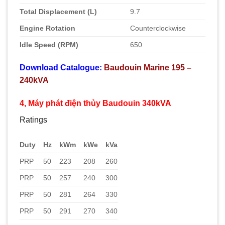
Total Displacement (L)
9.7
Engine Rotation
Counterclockwise
Idle Speed (RPM)
650
Download Catalogue:
Baudouin Marine 195 –
240kVA
4, Máy phát điện thủy Baudouin 340kVA
Ratings
Duty
Hz
kWm
kWe
kVa
PRP
50
223
208
260
PRP
50
257
240
300
PRP
50
281
264
330
PRP
50
291
270
340