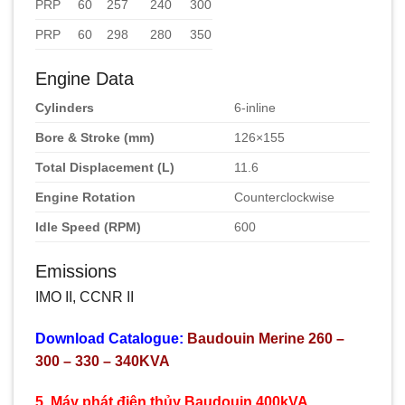
PRP
60
257
240
300
PRP
60
298
280
350
Engine Data
Cylinders
6-inline
Bore & Stroke (mm)
126×155
Total Displacement (L)
11.6
Engine Rotation
Counterclockwise
Idle Speed (RPM)
600
Emissions
IMO II, CCNR II
Download Catalogue:
Baudouin Merine 260 –
300 – 330 – 340KVA
5, Máy phát điện thủy Baudouin 400kVA