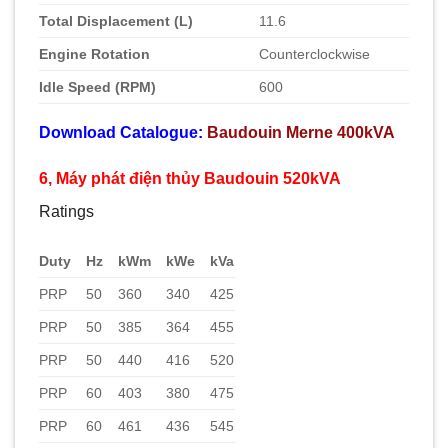
Total Displacement (L)
11.6
Engine Rotation
Counterclockwise
Idle Speed (RPM)
600
Download Catalogue:
Baudouin Merne 400kVA
6, Máy phát điện thủy Baudouin 520kVA
Ratings
Duty
Hz
kWm
kWe
kVa
PRP
50
360
340
425
PRP
50
385
364
455
PRP
50
440
416
520
PRP
60
403
380
475
PRP
60
461
436
545