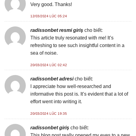
Very good. Thanks!
12/03/2024 LÚC 05:24
radissonbet resmi giriş
cho biết:
This article truly resonated with me! It’s
refreshing to see such insightful content in a
sea of noise.
20/03/2024 LÚC 02:42
radissonbet adresi
cho biết:
I appreciate how well-researched and
informative this post is. It’s evident that a lot of
effort went into writing it.
20/03/2024 LÚC 19:35
radissonbet giriş
cho biết:
This blog post really opened my eyes to a new