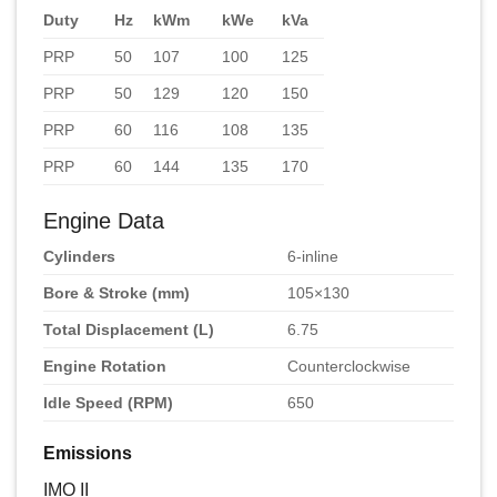
Duty
Hz
kWm
kWe
kVa
PRP
50
107
100
125
PRP
50
129
120
150
PRP
60
116
108
135
PRP
60
144
135
170
Engine Data
Cylinders
6-inline
Bore & Stroke (mm)
105×130
Total Displacement (L)
6.75
Engine Rotation
Counterclockwise
Idle Speed (RPM)
650
Emissions
IMO II