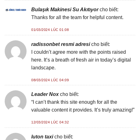
Bulaşık Makinesi Su Akıtıyor
cho biết:
Thanks for all the team for helpful content.
01/03/2024 LÚC 01:08
radissonbet resmi adresi
cho biết:
I couldn’t agree more with the points raised
here. It’s a breath of fresh air in today’s digital
landscape.
08/03/2024 LÚC 04:09
Leader Nox
cho biết:
“I can’t thank this site enough for all the
valuable content it provides. It’s truly amazing!”
12/03/2024 LÚC 04:32
luton taxi
cho biết: