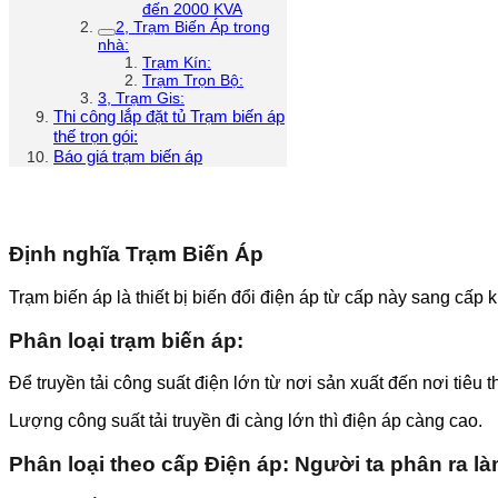
đến 2000 KVA
2, Trạm Biến Áp trong
nhà:
Trạm Kín:
Trạm Trọn Bộ:
3, Trạm Gis:
Thi công lắp đặt tủ Trạm biến áp
thế trọn gói:
Báo giá trạm biến áp
Định nghĩa Trạm Biến Áp
Trạm biến áp là thiết bị biến đổi điện áp từ cấp này sang cấp
Phân loại trạm biến áp:
Để truyền tải công suất điện lớn từ nơi sản xuất đến nơi tiêu 
Lượng công suất tải truyền đi càng lớn thì điện áp càng cao.
Phân loại theo cấp Điện áp:
Người ta phân ra là