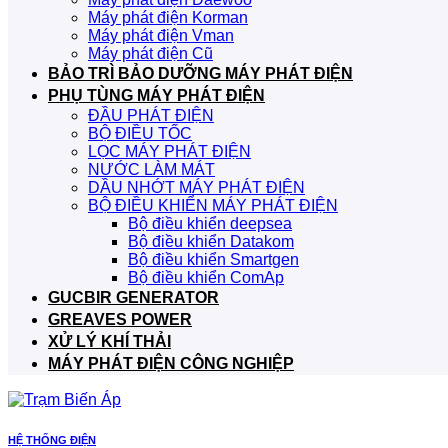
Máy phát điện Korman
Máy phát điện Vman
Máy phát điện Cũ
BẢO TRÌ BẢO DƯỠNG MÁY PHÁT ĐIỆN
PHỤ TÙNG MÁY PHÁT ĐIỆN
ĐẦU PHÁT ĐIỆN
BỘ ĐIỀU TỐC
LỌC MÁY PHÁT ĐIỆN
NƯỚC LÀM MÁT
DẦU NHỚT MÁY PHÁT ĐIỆN
BỘ ĐIỀU KHIỂN MÁY PHÁT ĐIỆN
Bộ điều khiển deepsea
Bộ điều khiển Datakom
Bộ điều khiển Smartgen
Bộ điều khiển ComAp
GUCBIR GENERATOR
GREAVES POWER
XỬ LÝ KHÍ THẢI
MÁY PHÁT ĐIỆN CÔNG NGHIỆP
HỆ THỐNG ĐIỆN