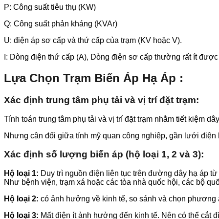
P: Công suất tiêu thụ (KW)
Q: Công suất phản kháng (KVAr)
U: điện áp sơ cấp và thứ cấp của trạm (KV hoặc V).
I: Dòng điện thứ cấp (A), Dòng điện sơ cấp thường rất ít được
Lựa Chọn Trạm Biến Áp Hạ Áp :
Xác định trung tâm phụ tải và vị trí đặt trạm:
Tính toán trung tâm phụ tải và vị trí đặt trạm nhằm tiết kiệm 
Nhưng cân đối giữa tính mỹ quan công nghiệp, gần lưới điện
Xác định số lượng biến áp (hộ loại 1, 2 và 3):
Hộ loại 1:
Duy trì nguồn điện liên tục trên đường dây hạ áp từ
Như bệnh viện, trạm xá hoặc các tòa nhà quốc hội, các bộ quố
Hộ loại 2:
có ảnh hưởng về kinh tế, so sánh và chọn phương án
Hộ loại 3:
Mất điện ít ảnh hưởng đến kinh tế. Nên có thể cắt 