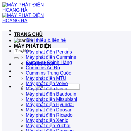
Bỏ
qua
nội
dung
TRANG CHỦ
Giới thiệu & liên hệ
MÁY PHÁT ĐIỆN
Tìm
Máy phát điện Perkins
kiếm:
Máy phát điện Cummins
Cummins Chính Hãng
0904 68 0707
Cummins Ấn Độ
Cummins Trung Quốc
Máy phát điện MTU
Máy phát điện Volvo
Tìm
Máy phát điện Iveco
kiếm:
Máy phát điện Baudouin
Máy phát điện Mitsubishi
Máy phát điện Hyundai
Máy phát điện Doosan
Máy phát điện Ricardo
Máy phát điện Xenic
Máy phát điện Yuchai
Máy phát điện Daewoo