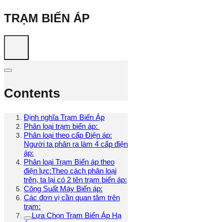
TRẠM BIẾN ÁP
Contents
Định nghĩa Trạm Biến Áp
Phân loại trạm biến áp:
Phân loại theo cấp Điện áp:
Người ta phân ra làm 4 cấp điện
áp:
Phân loại Trạm Biến áp theo
điện lực:Theo cách phân loại
trên, ta lại có 2 tên trạm biến áp:
Công Suất Máy Biến áp:
Các đơn vị cần quan tâm trên
trạm:
Lựa Chọn Trạm Biến Áp Hạ