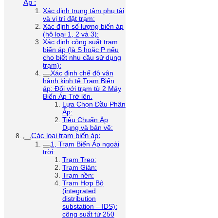
Áp :
Xác định trung tâm phụ tải
và vị trí đặt trạm:
Xác định số lượng biến áp
(hộ loại 1, 2 và 3):
Xác định công suất trạm
biến áp (là S hoặc P nếu
cho biết nhu cầu sử dụng
trạm):
Xác định chế độ vận
hành kinh tế Trạm Biến
áp: Đối với trạm từ 2 Máy
Biến Áp Trở lên.
Lựa Chọn Đầu Phân
Áp:
Tiêu Chuẩn Áp
Dụng và bản vẽ:
Các loại trạm biến áp:
1, Trạm Biến Áp ngoài
trời:
Trạm Treo:
Trạm Giàn:
Trạm nền:
Trạm Hợp Bộ
(integrated
distribution
substation – IDS):
công suất từ 250