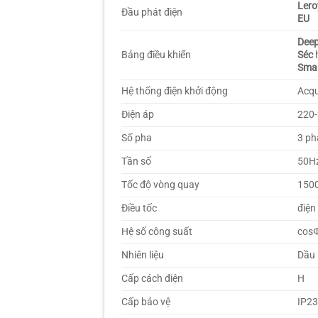
Lero
Đầu phát điện
EU
Dee
Bảng điều khiển
Séc
Sma
Hệ thống điện khởi động
Acqu
Điện áp
220
Số pha
3 ph
Tần số
50Hz
Tốc độ vòng quay
1500
Điều tốc
điện
Hệ số công suất
cosΦ
Nhiên liệu
Dầu 
Cấp cách điện
H
Cấp bảo vệ
IP2