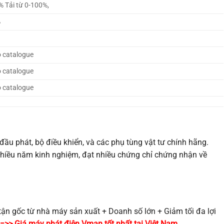
% Tải từ 0-100%,
%
%
 catalogue
 catalogue
 catalogue
ầu phát, bộ điều khiển, và các phụ tùng vật tư chính hãng.
hiều năm kinh nghiệm, đạt nhiều chứng chỉ chứng nhận về
tận gốc từ nhà máy sản xuất + Doanh số lớn + Giảm tối đa lợi
=>> Giá máy phát điện Vman tốt nhất tại Việt Nam.