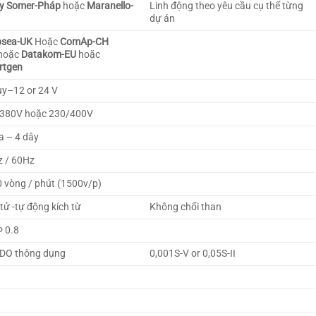
y Somer-Pháp
hoặc
Maranello-
Linh động theo yêu cầu cụ thể từng
dự án
psea-UK
Hoặc
ComAp-CH
hoặc
Datakom-EU
hoặc
rtgen
y–12 or 24 V
-380V hoặc 230/400V
a – 4 dây
 / 60Hz
 vòng / phút (1500v/p)
 tử -tự động kích từ
Không chổi than
 0.8
DO thông dụng
0,001S-V or 0,05S-II
3