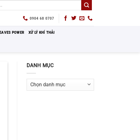
0904 68 0707
EAVES POWER
XỬ LÝ KHÍ THẢI
DANH MỤC
Danh
mục