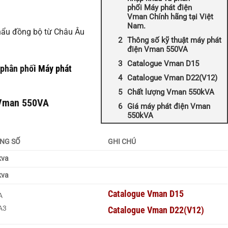
phối Máy phát điện
Vman Chính hãng tại Việt
Nam.
ẩu đồng bộ từ Châu Âu
Thông số kỹ thuật máy phát
.
điện Vman 550VA
Catalogue Vman D15
 phân phố
i
Máy phát
Catalogue Vman D22(V12)
Chất lượng Vman 550kVA
 Vman 550VA
Giá máy phát điện Vman
550kVA
NG SỐ
GHI CHÚ
kva
kva
Catalogue Vman D15
A
A3
Catalogue Vman D22(V12)