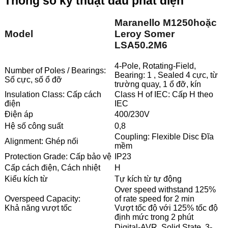
Thông số kỹ thuật đầu phát điện
Maranello M1250
hoặc
Model
Leroy Somer
LSA50.2M6
4-Pole, Rotating-Field,
Number of Poles / Bearings:
Bearing: 1 , Sealed 4 cực, từ
Số cực, số ổ đỡ
trường quay, 1 ổ đỡ, kín
Insulation Class: Cấp cách
Class H of IEC: Cấp H theo
điện
IEC
Điện áp
400/230V
Hệ số công suất
0,8
Coupling: Flexible Disc Đĩa
Alignment: Ghép nối
mềm
Protection Grade: Cấp bảo vệ
IP23
Cấp cách điện, Cách nhiệt
H
Kiểu kích từ
Tự kích từ tự động
Over speed withstand 125%
Overspeed Capacity:
of rate speed for 2 min
Khả năng vượt tốc
Vượt tốc độ với 125% tốc độ
định mức trong 2 phút
Digital-AVR, Solid State, 3-