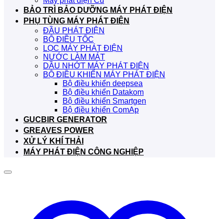
Máy phát điện Cũ
BẢO TRÌ BẢO DƯỠNG MÁY PHÁT ĐIỆN
PHỤ TÙNG MÁY PHÁT ĐIỆN
ĐẦU PHÁT ĐIỆN
BỘ ĐIỀU TỐC
LỌC MÁY PHÁT ĐIỆN
NƯỚC LÀM MÁT
DẦU NHỚT MÁY PHÁT ĐIỆN
BỘ ĐIỀU KHIỂN MÁY PHÁT ĐIỆN
Bộ điều khiển deepsea
Bộ điều khiển Datakom
Bộ điều khiển Smartgen
Bộ điều khiển ComAp
GUCBIR GENERATOR
GREAVES POWER
XỬ LÝ KHÍ THẢI
MÁY PHÁT ĐIỆN CÔNG NGHIỆP