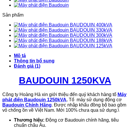
Sản phẩm
BAUDOUIN 400kVA
BAUDOUIN 330kVA
BAUDOUIN 300kVA
BAUDOUIN 188kVA
BAUDOUIN 125kVA
Mô tả
Thông tin bổ sung
Đánh giá (1)
BAUDOUIN 1250KVA
Công ty Hoàng Hà xin giới thiệu đến quý khách hàng tổ
Máy
phát điện Baudouin 1250kVA
.
Tổ máy sử dụng động cơ
Baudouin Chính Hãng
. Được nhập khẩu đồng bộ bao gồm
vỏ chống ồn về Việt Nam. Mới 100% chưa qua sử dụng.\
Thương hiệu:
Động cơ Baudouin chính hãng, tiêu
chuẩn châu Âu.