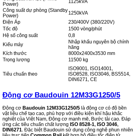
1125kVA
Power)
Công suất dự phòng (Standby
1250kVA
Power)
Điện Áp
230/400V (380/220V)
Tốc độ
1500 vòng/phút
Hệ số công suất
0,8
Nhập khẩu nguyên bộ chính
Kiểu máy
hãng
Kích thước
8000x2400x3530 mm
Trọng lượng
11500 kg
ISO9001, ISO14001,
Tiêu chuẩn theo
ISO8528, ISO3046, BS5514,
DIN6271, CE
Động cơ Baudouin 12M33G1250/5
Động cơ
Baudouin 12M33G1250/5
là động cơ có độ bền
vật liệu chế tạo cao, phù hợp với điều kiện khí hậu khắc
nghiệt của Việt Nam, Động cơ mạnh mẽ, Bước tải cao. Đáp
ứng các tiêu chuẩn chất lượng
ISO 8528-1, ISO 3046,
DIN6271
. Đặc biệt Baudouin sử dụng công nghệ phun nhiên
liệu trực tiếp
Common Rail
kết hợp bộ điều tốc điện tử