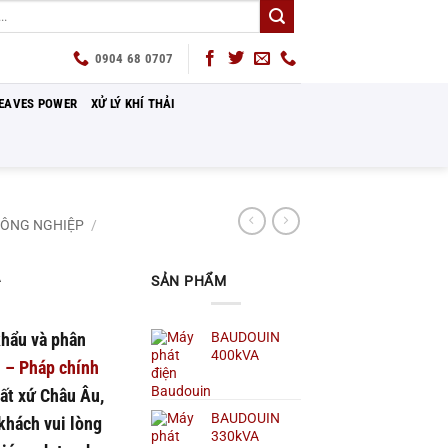
0904 68 0707
EAVES POWER
XỬ LÝ KHÍ THẢI
CÔNG NGHIỆP
/
A
SẢN PHẨM
khẩu và phân
BAUDOUIN
400kVA
 – Pháp chính
ất xứ Châu Âu,
BAUDOUIN
khách vui lòng
330kVA