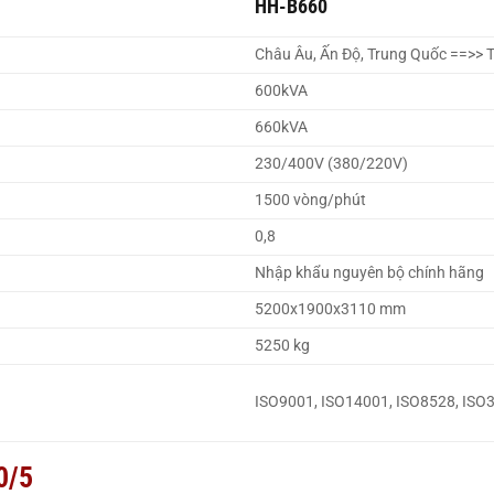
HH-B660
Châu Âu, Ấn Độ, Trung Quốc ==>> T
600kVA
660kVA
230/400V (380/220V)
1500 vòng/phút
0,8
Nhập khẩu nguyên bộ chính hãng
5200x1900x3110 mm
5250 kg
ISO9001, ISO14001, ISO8528, ISO
0/5