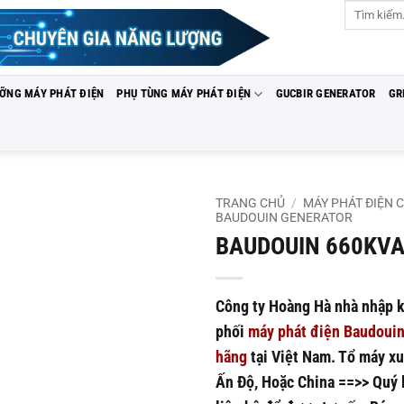
Tìm
kiếm:
ƯỠNG MÁY PHÁT ĐIỆN
PHỤ TÙNG MÁY PHÁT ĐIỆN
GUCBIR GENERATOR
GR
TRANG CHỦ
/
MÁY PHÁT ĐIỆN 
BAUDOUIN GENERATOR
BAUDOUIN 660KV
Add to
wishlist
Công ty Hoàng Hà nhà nhập 
phối
máy phát điện
Baudouin
hãng
tại Việt Nam. Tổ máy xu
Ấn Độ, Hoặc China ==>> Quý 