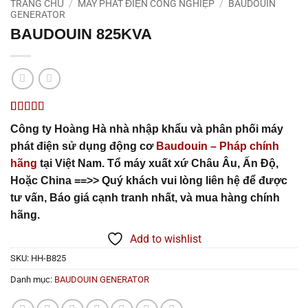
TRANG CHỦ
/
MÁY PHÁT ĐIỆN CÔNG NGHIỆP
/
BAUDOUIN
GENERATOR
BAUDOUIN 825KVA
4
1
trên 5
Công ty Hoàng Hà nhà nhập khẩu và phân phối máy
dựa trên
đánh giá
phát điện sử dụng động cơ
Baudouin – Pháp chính
hãng
tại Việt Nam. Tổ máy xuất xứ Châu Âu, Ấn Độ,
Hoặc China ==>> Quý khách vui lòng liên hệ để được
tư vấn, Báo giá cạnh tranh nhất, và mua hàng chính
hãng.
Add to wishlist
SKU:
HH-B825
Danh mục:
BAUDOUIN GENERATOR