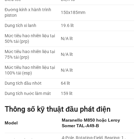
Đường kính x hành trình
150x185mm
piston
Dung tích xi lanh
19.6 lít
Mức tiêu hao nhiên liệu tại
N/A lít
50% tải (prp)
Mức tiêu hao nhiên liệu tại
N/A lít
75% tải (prp)
Mức tiêu hao nhiên liệu tại
N/A lít
100% tải (esp)
Dung tích dầu nhớt
64 lít
Dung tích nước làm mát
159 lít
Thông số kỹ thuật đầu phát điện
Maranello M850
hoặc
Leroy
Model
Somer TAL-A49-B
4-Pole, Rotating-Field, Bearing: 1 ,