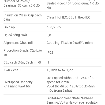
Number of Poles /
Sealed 4 cực, từ trường quay, 1 ổ đỡ,
Bearings: Số cực, số ổ đỡ
kín
Insulation Class: Cấp cách
Class H of IEC: Cấp H theo IEC
điện
Điện áp
400/230V
Hệ số công suất
0,8
Alignment: Ghép nối
Coupling: Flexible Disc Đĩa mềm
Protection Grade: Cấp bảo
IP23
vệ
Cấp cách điện, Cách nhiệt
H
Kiểu kích từ
Tự kích từ tự động
Over speed withstand 125% of rate
Overspeed Capacity:
speed for 2 min
Khả năng vượt tốc
Vượt tốc độ với 125% tốc độ định
mức trong 2 phút
Digital-AVR, Solid State, 3-Phase
Sensing, Volts/Hz voltage regulator