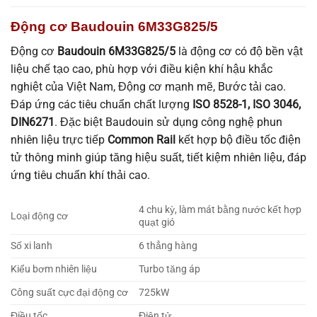
Động cơ Baudouin 6M33G825/5
Động cơ
Baudouin 6M33G825/5
là động cơ có độ bền vật
liệu chế tạo cao, phù hợp với điều kiện khí hậu khắc
nghiệt của Việt Nam, Động cơ mạnh mẽ, Bước tải cao.
Đáp ứng các tiêu chuẩn chất lượng
ISO 8528-1, ISO 3046,
DIN6271
. Đặc biệt Baudouin sử dụng công nghệ phun
nhiên liệu trực tiếp
Common Rail
kết hợp bộ điều tốc điện
tử thông minh giúp tăng hiệu suất, tiết kiệm nhiên liệu, đáp
ứng tiêu chuẩn khí thải cao.
4 chu kỳ, làm mát bằng nước kết hợp
Loại động cơ
quạt gió
Số xi lanh
6 thẳng hàng
Kiểu bơm nhiên liệu
Turbo tăng áp
Công suất cực đại động cơ
725kW
Điều tốc
Điện tử