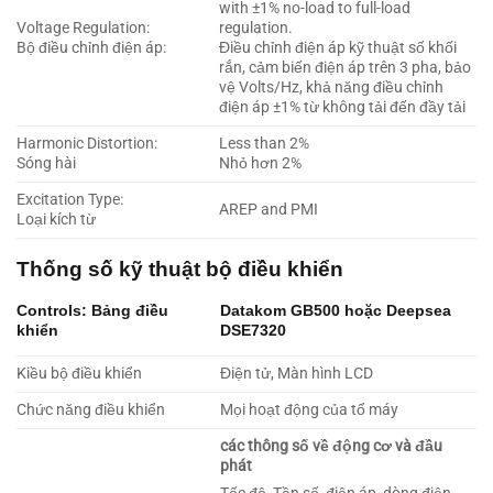
with ±1% no-load to full-load
Voltage Regulation:
regulation.
Bộ điều chỉnh điện áp:
Điều chỉnh điện áp kỹ thuật số khối
rắn, cảm biến điện áp trên 3 pha, bảo
vệ Volts/Hz, khả năng điều chỉnh
điện áp ±1% từ không tải đến đầy tải
Harmonic Distortion:
Less than 2%
Sóng hài
Nhỏ hơn 2%
Excitation Type:
AREP and PMI
Loại kích từ
Thống số kỹ thuật bộ điều khiển
Controls: Bảng điều
Datakom GB500 hoặc Deepsea
khiển
DSE7320
Kiều bộ điều khiển
Điện tử, Màn hình LCD
Chức năng điều khiển
Mọi hoạt động của tổ máy
các thông số về động cơ và đầu
phát