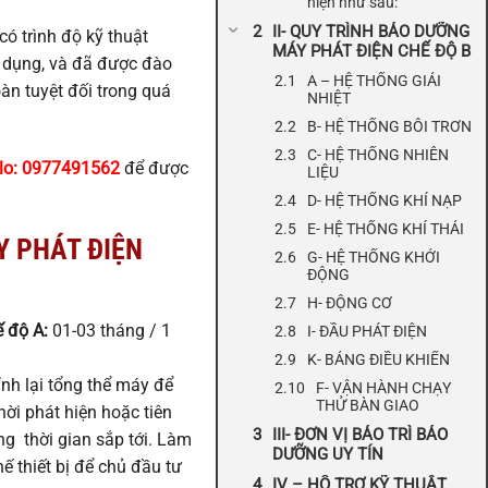
hiện như sau:
II- QUY TRÌNH BẢO DƯỠNG
có trình độ kỹ thuật
MÁY PHÁT ĐIỆN CHẾ ĐỘ B
n dụng, và đã được đào
A – HỆ THỐNG GIẢI
àn tuyệt đối trong quá
NHIỆT
B- HỆ THỐNG BÔI TRƠN
C- HỆ THỐNG NHIÊN
alo: 0977491562
để được
LIỆU
D- HỆ THỐNG KHÍ NẠP
E- HỆ THỐNG KHÍ THẢI
Y PHÁT ĐIỆN
G- HỆ THỐNG KHỞI
ĐỘNG
H- ĐỘNG CƠ
ế độ A:
01-03 tháng / 1
I- ĐẦU PHÁT ĐIỆN
K- BẢNG ĐIỀU KHIỂN
nh lại tổng thể máy để
F- VẬN HÀNH CHẠY
THỬ BÀN GIAO
ời phát hiện hoặc tiên
III- ĐƠN VỊ BẢO TRÌ BẢO
g thời gian sắp tới. Làm
DƯỠNG UY TÍN
ế thiết bị để chủ đầu tư
IV – HỖ TRỢ KỸ THUẬT