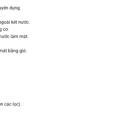
uyên dụng.
.
 ngoài két nước.
g cơ.
 nước làm mát.
mát bằng gió.
ên các lọc).