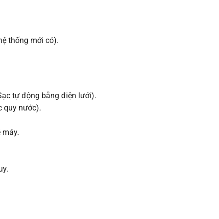
 hệ thống mới có).
Sạc tự động bằng điện lưới).
c quy nước).
ề máy.
uy.