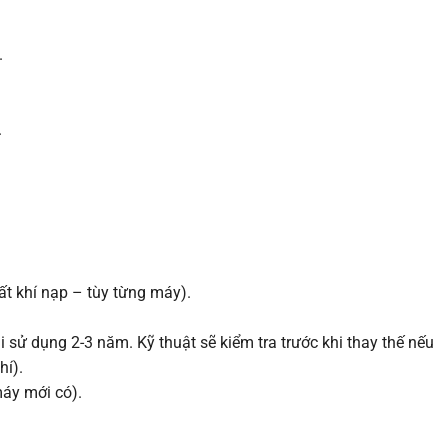
.
.
uất khí nạp – tùy từng máy).
tái sử dụng 2-3 năm. Kỹ thuật sẽ kiểm tra trước khi thay thế nếu
hí).
máy mới có).