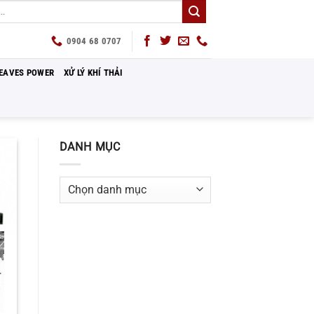
0904 68 0707
EAVES POWER
XỬ LÝ KHÍ THẢI
DANH MỤC
Danh
mục