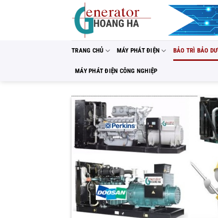
Bỏ
qua
nội
dung
TRANG CHỦ
MÁY PHÁT ĐIỆN
BẢO TRÌ BẢO D
MÁY PHÁT ĐIỆN CÔNG NGHIỆP