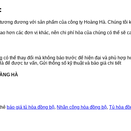
:
 tương đương với sản phẩm của công ty Hoàng Hà. Chúng tôi kh
 hơn các đơn vị khác, nên chi phí hòa của chúng có thể sẽ cao 
ng có thể thay đổi mà không báo trước để hiện đại và phù hợp h
à để được tư vấn, Gửi thông số kỹ thuật và báo giá chi tiết
OÀNG HÀ
thẻ
báo giá tủ hòa đồng bộ
,
Nhân công hòa đồng bộ
,
Tủ hòa đồ