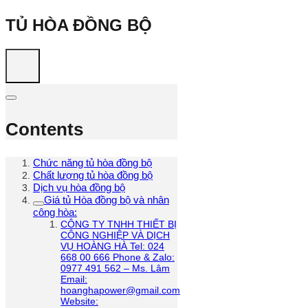
TỦ HÒA ĐỒNG BỘ
Contents
Chức năng tủ hòa đồng bộ
Chất lượng tủ hòa đồng bộ
Dịch vụ hòa đồng bộ
Giá tủ Hòa đồng bộ và nhân
công hòa:
CÔNG TY TNHH THIẾT BỊ
CÔNG NGHIỆP VÀ DỊCH
VỤ HOÀNG HÀ Tel: 024
668 00 666 Phone & Zalo:
0977 491 562 – Ms. Lâm
Email:
hoanghapower@gmail.com
Website: