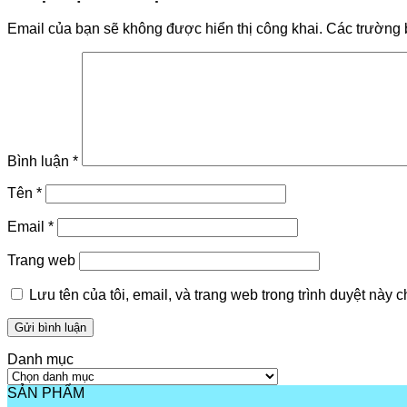
Email của bạn sẽ không được hiển thị công khai.
Các trường 
Bình luận
*
Tên
*
Email
*
Trang web
Lưu tên của tôi, email, và trang web trong trình duyệt này ch
Danh mục
Danh
mục
SẢN PHẨM