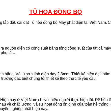
TỦ HÒA ĐỒNG BỘ
 lắp đặt, cài đặt
Tủ hòa đồng bộ Máy phát điện
tại Việt Nam. C
o ra nguồn điện có công suất bằng tổng công suất của tất cả má
o phụ tải…
h hãng. Vỏ tủ sơn tĩnh điện dày 2-3mm. Thiết kế hiện đại thẩm 
rường đặc biệt chúng tôi thiết kế theo thực tế yêu cầu.
 Hiện nay ở Việt Nam chưa nhiều người thực hiện tốt. Để hòa t
hau về chất lượng, và sự hoạt động ổn định của toàn hệ thống
huyên nghiệp nhất hiện nay.