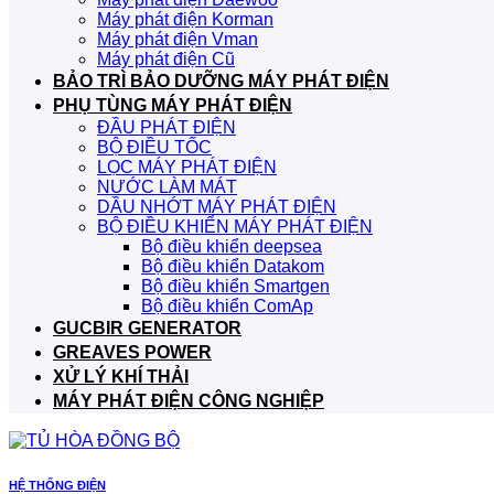
Máy phát điện Korman
Máy phát điện Vman
Máy phát điện Cũ
BẢO TRÌ BẢO DƯỠNG MÁY PHÁT ĐIỆN
PHỤ TÙNG MÁY PHÁT ĐIỆN
ĐẦU PHÁT ĐIỆN
BỘ ĐIỀU TỐC
LỌC MÁY PHÁT ĐIỆN
NƯỚC LÀM MÁT
DẦU NHỚT MÁY PHÁT ĐIỆN
BỘ ĐIỀU KHIỂN MÁY PHÁT ĐIỆN
Bộ điều khiển deepsea
Bộ điều khiển Datakom
Bộ điều khiển Smartgen
Bộ điều khiển ComAp
GUCBIR GENERATOR
GREAVES POWER
XỬ LÝ KHÍ THẢI
MÁY PHÁT ĐIỆN CÔNG NGHIỆP
HỆ THỐNG ĐIỆN