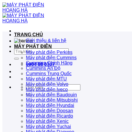
Bỏ
qua
nội
dung
TRANG CHỦ
Giới thiệu & liên hệ
MÁY PHÁT ĐIỆN
Tìm
Máy phát điện Perkins
kiếm:
Máy phát điện Cummins
Cummins Chính Hãng
0904 68 0707
Cummins Ấn Độ
Cummins Trung Quốc
Máy phát điện MTU
Máy phát điện Volvo
Tìm
Máy phát điện Iveco
kiếm:
Máy phát điện Baudouin
Máy phát điện Mitsubishi
Máy phát điện Hyundai
Máy phát điện Doosan
Máy phát điện Ricardo
Máy phát điện Xenic
Máy phát điện Yuchai
Máy phát điện Daewoo