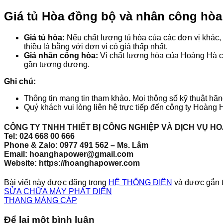
Giá tủ Hòa đồng bộ và nhân công hòa
Giá tủ hòa:
Nếu chất lượng tủ hòa của các đơn vị khác,
thiều là bằng với đơn vị có giá thấp nhất.
Giá nhân công hòa:
Vì chất lượng hòa của Hoàng Hà cao
gần tương đương.
Ghi chú:
Thông tin mang tin tham khảo. Mọi thông số kỹ thuật hã
Quý khách vui lòng liên hệ trực tiếp đến công ty Hoàng H
CÔNG TY TNHH THIẾT BỊ CÔNG NGHIỆP VÀ DỊCH VỤ H
Tel: 024 668 00 666
Phone & Zalo: 0977 491 562 – Ms. Lâm
Email: hoanghapower@gmail.com
Website: https://hoanghapower.com
Bài viết này được đăng trong
HỆ THỐNG ĐIỆN
và được gắn 
SỬA CHỮA MÁY PHÁT ĐIỆN
THANG MÁNG CÁP
Để lại một bình luận