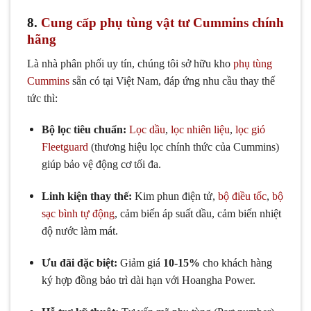
8.
Cung cấp phụ tùng vật tư Cummins chính
hãng
Là nhà phân phối uy tín, chúng tôi sở hữu kho
phụ tùng
Cummins
sẵn có tại Việt Nam, đáp ứng nhu cầu thay thế
tức thì:
Bộ lọc tiêu chuẩn:
Lọc dầu
,
lọc nhiên liệu
,
lọc gió
Fleetguard
(thương hiệu lọc chính thức của Cummins)
giúp bảo vệ động cơ tối đa.
Linh kiện thay thế:
Kim phun điện tử,
bộ điều tốc
,
bộ
sạc bình tự động
, cảm biến áp suất dầu, cảm biến nhiệt
độ nước làm mát.
Ưu đãi đặc biệt:
Giảm giá
10-15%
cho khách hàng
ký hợp đồng bảo trì dài hạn với Hoangha Power.