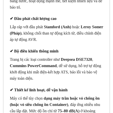
bằng nước, hoạt động mạnh mẽ, tiết kiệm nhiên liệu và dễ
bảo trì.
✔ Đầu phát chất lượng cao
Lắp ráp với đầu phát
Stamford (Anh)
hoặc
Leroy Somer
(Pháp)
, không chổi than tự động kích từ, điều chỉnh điện
áp tự động AVR.
✔
Bộ điều khiển thông minh
Trang bị các loại controller như
Deepsea DSE7320
,
Cummins PowerCommand
, dễ sử dụng, hỗ trợ tự động
khởi động khi mất điện-kết hợp ATS, báo lỗi và bảo vệ
máy toàn diện.
✔ Thiết kế linh hoạt, dễ vận hành
Máy có thể tùy chọn
dạng máy trần hoặc vỏ chống ồn
(hoặc vỏ siêu chống ồn Container)
, đáp ứng nhiều nhu
cầu lắp đặt. Mức độ ồn chỉ từ
75–80 dB(A)
ở khoảng