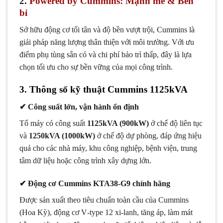
2.
Powered by Cummins: Mạnh mẽ & Bền
bỉ
Sở hữu động cơ tối tân và độ bền vượt trội, Cummins là
giải pháp năng lượng thân thiện với môi trường. Với ưu
điểm phụ tùng sẵn có và chi phí bảo trì thấp, đây là lựa
chọn tối ưu cho sự bền vững của mọi công trình.
3.
Thông số kỹ thuật Cummins 1125kVA
✔
Công suất lớn, vận hành ổn định
Tổ máy có công suất
1125kVA (900kW)
ở chế độ liên tục
và
1250kVA (1000kW)
ở chế độ dự phòng, đáp ứng hiệu
quả cho các nhà máy, khu công nghiệp, bệnh viện, trung
tâm dữ liệu hoặc công trình xây dựng lớn.
✔
Động cơ Cummins KTA38‑G9 chính hãng
Được sản xuất theo tiêu chuẩn toàn cầu của Cummins
(Hoa Kỳ), động cơ V‑type 12 xi-lanh, tăng áp, làm mát