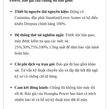
Power, báo giá của chúng tôi bao gồm:
Thiết bị nguyên đai nguyên kiện:
Động cơ
Cummins, đầu phát Stamford/Leroy Somer và bộ điều
khiển Deepsea chính hãng 100%.
Hệ thống thử tải nghiêm ngặt:
Trước khi bàn giao,
máy được kiểm tra qua các mức tải
25%
,
50%
,
75%
,
100%,
Công suất để đảm bảo vận hành
hoàn hảo.
Chi phí dịch vụ trọn gói:
Báo giá đã bao gồm khảo
sát. Tư vấn kỹ thuật chuyên sâu và lắp đặt bởi đội ngũ
kỹ sư có chứng chỉ từ hãng.
Cam kết đồng hành:
Chúng tôi không bán máy rồi
rời đi. Báo giá của Hoangha Power bao hàm cả trách
nhiệm bảo trì và hỗ trợ kỹ thuật trọn đời tổ máy.