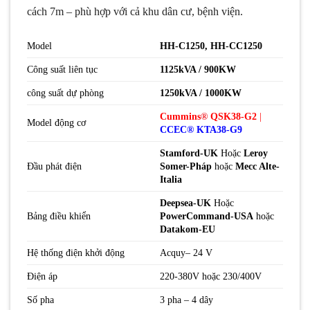
cách 7m – phù hợp với cả khu dân cư, bệnh viện.
Model
HH-C1250, HH-CC1250
Công suất liên tục
1125kVA / 900KW
công suất dự phòng
1250kVA / 1000KW
Cummins
®
QSK38-G2
|
Model động cơ
CCEC®
KTA38-G9
Stamford-UK
Hoặc
Leroy
Đầu phát điện
Somer-Pháp
hoặc
Mecc Alte-
Italia
Deepsea-UK
Hoặc
Bảng điều khiển
PowerCommand-USA
hoặc
Datakom-EU
Hệ thống điện khởi động
Acquy– 24 V
Điện áp
220-380V hoặc 230/400V
Số pha
3 pha – 4 dây