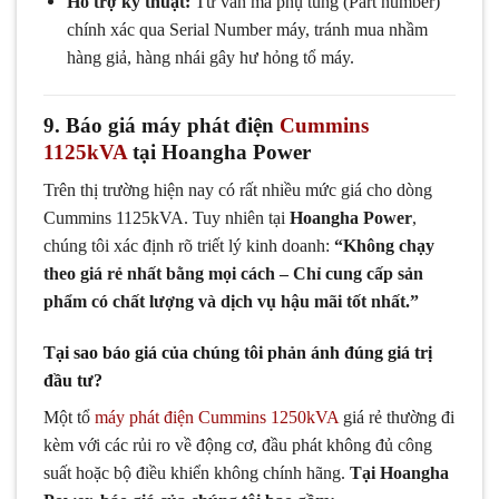
Hỗ trợ kỹ thuật:
Tư vấn mã phụ tùng (
P
a
r
t
n
u
mb
er
)
chính xác qua Serial Number máy, tránh mua nhầm
hàng giả, hàng nhái gây hư hỏng tổ máy.
9. Báo giá máy phát điện
Cummins
1125kVA
tại Hoangha Power
Trên thị trường hiện nay có rất nhiều mức giá cho dòng
Cummins 1125kVA. Tuy nhiên tại
Hoangha Power
,
chúng tôi xác định rõ triết lý kinh doanh:
“Không chạy
theo giá rẻ nhất bằng mọi cách – Chỉ cung cấp sản
phẩm có chất lượng và dịch vụ hậu mãi tốt nhất.”
Tại sao báo giá của chúng tôi phản ánh đúng giá trị
đầu tư?
Một tổ
máy phát điện Cummins 1250kVA
giá rẻ thường đi
kèm với các rủi ro về động cơ, đầu phát không đủ công
suất hoặc bộ điều khiển không chính hãng.
Tại Hoangha