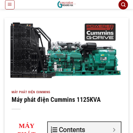
Bỏ
qua
nội
dung
MÁY PHÁT ĐIỆN CUMMINS
Máy phát điện Cummins 1125KVA
MÁY
Contents