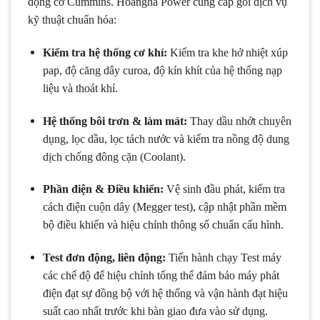
động cơ Cummins. Hoangha Power cung cấp gói dịch vụ
kỹ thuật chuẩn hóa:
Kiểm tra hệ thống cơ khí:
Kiểm tra khe hở nhiệt xúp
pap, độ căng dây curoa, độ kín khít của hệ thống nạp
liệu và thoát khí.
Hệ thống bôi trơn & làm mát:
Thay dầu nhớt chuyên
dụng, lọc dầu, lọc tách nước và kiểm tra nồng độ dung
dịch chống đông cặn (
C
oo
l
an
t
).
Phần điện & Điều khiển:
Vệ sinh đầu phát, kiểm tra
cách điện cuộn dây (
M
e
gg
er
t
es
t
), cập nhật phần mềm
bộ điều khiển và hiệu chỉnh thông số chuẩn cấu hình.
Test đơn động, liên động:
Tiến hành chạy Test máy
các chế độ để hiệu chỉnh tổng thể đảm bảo máy phát
điện đạt sự đồng bộ với hệ thống và vận hành đạt hiệu
suất cao nhất trước khi bàn giao đưa vào sử dụng.