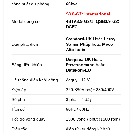
công suất dự phòng
66kva
S3.8-G7: International
Model động cơ
4BTA3.9-G2/1; QSB3.9-G2:
DCEC
Stamford-UK
Hoặc
Leroy
Đầu phát điện
Somer-Pháp
hoặc
Mecc
Alte-Italia
Deepsea-UK
Hoặc
Bảng điều khiển
Powercomand
hoặc
Datakom-EU
Hệ thống điện khởi động
Acquy– 12 V
Điện áp
220-380V hoặc 230/400V
Số pha
3 pha – 4 dây
Tần số
50Hz / 60Hz
Tốc độ vòng quay
1500 vòng / phút (1500 rpm)
Điều tốc
điện tử -tự động kích từ