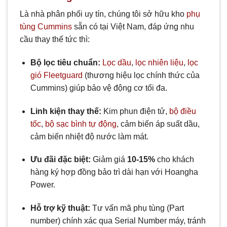
Là nhà phân phối uy tín, chúng tôi sở hữu kho
phụ
tùng Cummins
sẵn có tại Việt Nam, đáp ứng nhu
cầu thay thế tức thì:
Bộ lọc tiêu chuẩn:
Lọc dầu
,
lọc nhiên liệu
,
lọc
gió Fleetguard
(thương hiệu lọc chính thức của
Cummins) giúp bảo vệ động cơ tối đa.
Linh kiện thay thế:
Kim phun điện tử,
bộ điều
tốc
,
bộ sạc bình tự động
, cảm biến áp suất dầu,
cảm biến nhiệt độ nước làm mát.
Ưu đãi đặc biệt:
Giảm giá
10-15%
cho khách
hàng ký hợp đồng bảo trì dài hạn với Hoangha
Power.
Hỗ trợ kỹ thuật:
Tư vấn mã phụ tùng (
P
a
r
t
n
u
mb
er
) chính xác qua Serial Number máy, tránh