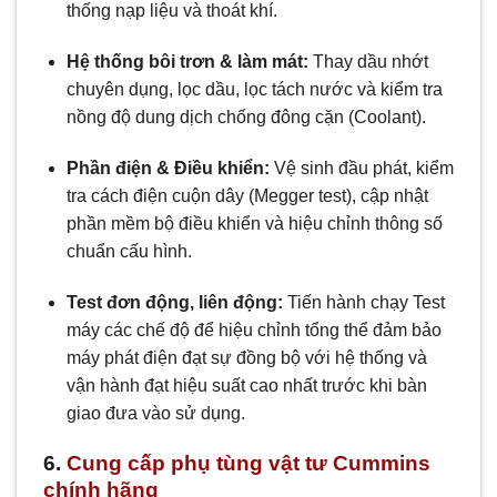
thống nạp liệu và thoát khí.
Hệ thống bôi trơn & làm mát:
Thay dầu nhớt
chuyên dụng, lọc dầu, lọc tách nước và kiểm tra
nồng độ dung dịch chống đông cặn (
C
oo
l
an
t
).
Phần điện & Điều khiển:
Vệ sinh đầu phát, kiểm
tra cách điện cuộn dây (
M
e
gg
er
t
es
t
), cập nhật
phần mềm bộ điều khiển và hiệu chỉnh thông số
chuẩn cấu hình.
Test đơn động, liên động:
Tiến hành chạy Test
máy các chế độ để hiệu chỉnh tổng thể đảm bảo
máy phát điện đạt sự đồng bộ với hệ thống và
vận hành đạt hiệu suất cao nhất trước khi bàn
giao đưa vào sử dụng.
6.
Cung cấp phụ tùng vật tư Cummins
chính hãng