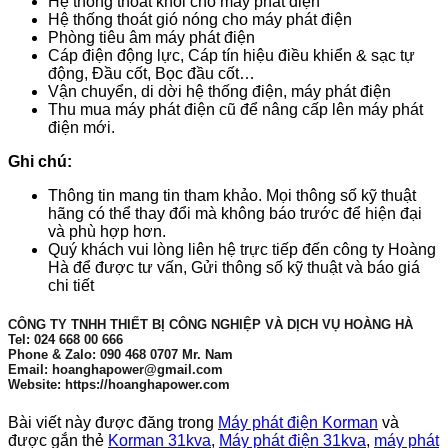
Hệ thống thoát khói cho máy phát điện
Hệ thống thoát gió nóng cho máy phát điện
Phòng tiêu âm máy phát điện
Cáp điện động lực, Cáp tín hiệu điều khiển & sạc tự
động, Đầu cốt, Bọc đầu cốt…
Vận chuyển, di dời hệ thống điện, máy phát điện
Thu mua máy phát điện cũ để nâng cấp lên máy phát
điện mới.
Ghi chú:
Thông tin mang tin tham khảo. Mọi thông số kỹ thuật
hãng có thể thay đổi mà không báo trước để hiện đại
và phù hợp hơn.
Quý khách vui lòng liên hệ trực tiếp đến công ty Hoàng
Hà để được tư vấn, Gửi thông số kỹ thuật và báo giá
chi tiết
CÔNG TY TNHH THIẾT BỊ CÔNG NGHIỆP VÀ DỊCH VỤ HOÀNG HÀ
Tel: 024 668 00 666
Phone & Zalo: 090 468 0707 Mr. Nam
Email: hoanghapower@gmail.com
Website: https://hoanghapower.com
Bài viết này được đăng trong
Máy phát điện Korman
và
được gắn thẻ
Korman 31kva
,
Máy phát điện 31kva
,
máy phát