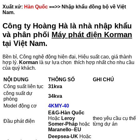
Xuất xứ:
Hàn Quốc
==>> Nhập khẩu đồng bộ về Việt
Nam.
Công ty Hoàng Hà là nhà nhập khẩu
và phân phối
Máy phát điện Korman
tại Việt Nam.
Bền bỉ, Công nghệ động hiện đại, Hiệu suất cao, giá thành
hợp lý.
Korman
là sự lựa chọn thích hợp nhất cho nhu cầu
của quý khách.
NỘI DUNG
THÔNG SỐ
GHI CHÚ
Công suất liên tục
31kva
công suất dự
34
kva
phòng
Model động cơ
4KMY-40
E&G-Hàn Quốc
Hoặc
Leroy
theo yêu cầu cụ thể
Đầu phát điện
Somer-Pháp
hoặc
từng dự án
Maranello
–
EU
Deepsea-UK
Hoặc