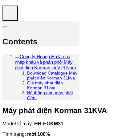
Contents
Công ty Hoàng Hà là nhà
nhập khẩu và phân phối Máy
phát điện Korman tại Việt Nam.
Download Catalogue Máy
phát điện Korman 31kva
Giá máy phát điện
Korman 31kva:
Hệ thống phụ máy phát
điện:
Máy phát điện Korman 31KVA
Model tổ máy:
HH-EGKM31
Tình trạng:
mới 100%