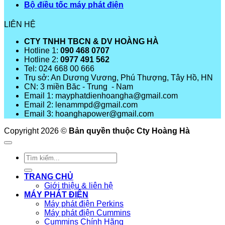
Bộ điều tốc máy phát điện
LIÊN HỆ
CTY TNHH TBCN & DV HOÀNG HÀ
Hotline 1:
090 468 0707
Hotline 2:
0977 491 562
Tel: 024 668 00 666
Trụ sở: An Dương Vương, Phú Thượng, Tây Hồ, HN
CN: 3 miền Băc - Trung - Nam
Email 1: mayphatdienhoangha@gmail.com
Email 2: lenammpd@gmail.com
Email 3: hoanghapower@gmail.com
Copyright 2026 ©
Bản quyền thuộc Cty Hoàng Hà
Tìm
kiếm:
TRANG CHỦ
Giới thiệu & liên hệ
MÁY PHÁT ĐIỆN
Máy phát điện Perkins
Máy phát điện Cummins
Cummins Chính Hãng