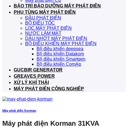
Máy phát điện Cũ
BẢO TRÌ BẢO DƯỠNG MÁY PHÁT ĐIỆN
PHỤ TÙNG MÁY PHÁT ĐIỆN
ĐẦU PHÁT ĐIỆN
BỘ ĐIỀU TỐC
LỌC MÁY PHÁT ĐIỆN
NƯỚC LÀM MÁT
DẦU NHỚT MÁY PHÁT ĐIỆN
BỘ ĐIỀU KHIỂN MÁY PHÁT ĐIỆN
Bộ điều khiển deepsea
Bộ điều khiển Datakom
Bộ điều khiển Smartgen
Bộ điều khiển ComAp
GUCBIR GENERATOR
GREAVES POWER
XỬ LÝ KHÍ THẢI
MÁY PHÁT ĐIỆN CÔNG NGHIỆP
Máy phát điện Korman
Máy phát điện Korman 31KVA