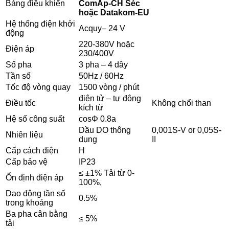
Bảng điều khiển
ComAp-CH Séc
hoặc Datakom-EU
Hệ thống điện khởi
Acquy– 24 V
động
220-380V hoặc
Điện áp
230/400V
Số pha
3 pha – 4 dây
Tần số
50Hz / 60Hz
Tốc độ vòng quay
1500 vòng / phút
điện tử – tự động
Điều tốc
Không chổi than
kích từ
Hệ số công suất
cosΦ 0.8a
Dầu DO thông
0,001S-V or 0,05S-
Nhiên liệu
dụng
II
Cấp cách điện
H
Cấp bảo vệ
IP23
≤ ±1% Tải từ 0-
Ổn định điện áp
100%,
Dao động tần số
0.5%
trong khoảng
Ba pha cân bằng
≤ 5%
tải