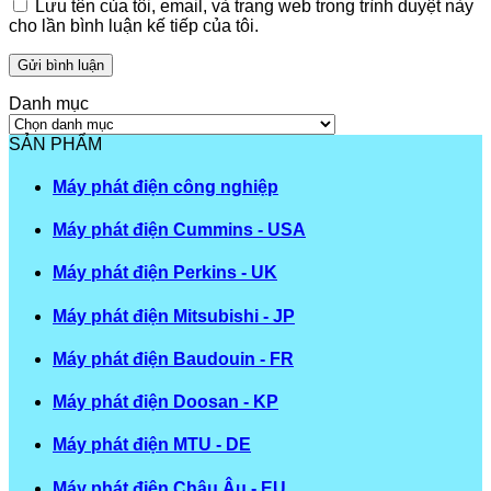
Lưu tên của tôi, email, và trang web trong trình duyệt này
cho lần bình luận kế tiếp của tôi.
Danh mục
Danh
mục
SẢN PHẨM
Máy phát điện công nghiệp
Máy phát điện Cummins - USA
Máy phát điện Perkins - UK
Máy phát điện Mitsubishi - JP
Máy phát điện Baudouin - FR
Máy phát điện Doosan - KP
Máy phát điện MTU - DE
Máy phát điện Châu Âu - EU